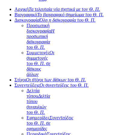
Αρχική
Τα τελευταία νέα σχετικά με τον Θ. Π.
Βιογραφικό
Το βιογραφικό σημείωμα του Θ. Π.
Δισκογραφία
Όλη η δισκογραφία του Θ. Π.
Προσωπική
δισκογραφία
Η
προσωπική
δισκογραφία
του Θ. Π.
Συμμετοχές
Οι
συμμετοχές
του Θ. Π. σε
δίσκους
άλλων
Στίχοι
Οι στίχοι των δίσκων του Θ. Π.
Συνεντεύξεις
Οι συνεντεύξεις του Θ. Π.
Δελτία
τύπου
Δελτία
τύπου
συναυλιών
του Θ. Π.
Εφημερίδες
Συνεντεύξεις
του Θ. Π. σε
εφημερίδες
Περιοδικά
Συνεντεύξεις