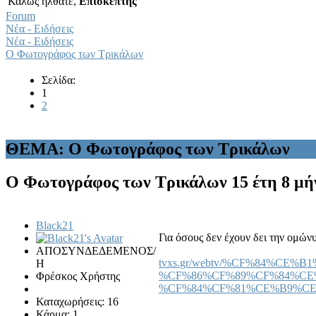
Καλώς ήλθατε,
Επισκέπτης
Forum
Νέα - Ειδήσεις
Νέα - Ειδήσεις
Ο Φωτογράφος των Τρικάλων
Σελίδα:
1
2
ΘΕΜΑ: Ο Φωτογράφος των Τρικάλων
Ο Φωτογράφος των Τρικάλων
15 έτη 8 μή
Black21
Για όσους δεν έχουν δει την ομών
ΑΠΟΣΥΝΔΕΔΕΜΕΝΟΣ/
tvxs.gr/webtv/%CF%84%C
Η
%CF%86%CF%89%CF%84%CE
Φρέσκος Χρήστης
%CF%84%CF%81%CE%B9%C
Καταχωρήσεις: 16
Κάρμα: 1