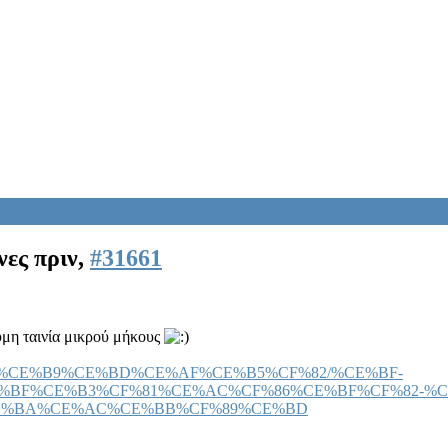
νες πριν,
#31661
υμη ταινία μικρού μήκους
E%B1%CE%B9%CE%BD%CE%AF%CE%B5%CF%82/%CE%BF-
%BF%CE%B3%CF%81%CE%AC%CF%86%CE%BF%CF%82-%C
E%BA%CE%AC%CE%BB%CF%89%CE%BD