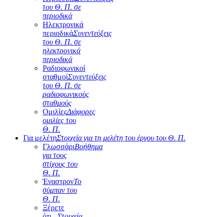
του Θ. Π. σε
περιοδικά
Ηλεκτρονικά
περιοδικά
Συνεντεύξεις
του Θ. Π. σε
ηλεκτρονικά
περιοδικά
Ραδιοφωνικοί
σταθμοί
Συνεντεύξεις
του Θ. Π. σε
ραδιοφωνικούς
σταθμούς
Ομιλίες
Διάφορες
ομιλίες του
Θ. Π.
Για μελέτη
Στοιχεία για τη μελέτη του έργου του Θ. Π.
Γλωσσάρι
Βοήθημα
για τους
στίχους του
Θ. Π.
Έναστρον
Το
σύμπαν του
Θ. Π.
Ξέρετε
ότι...
Στοιχεία