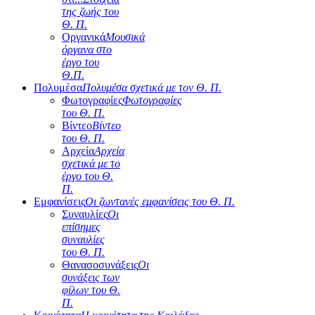
της ζωής του
Θ. Π.
Οργανικά
Μουσικά
όργανα στο
έργο του
Θ.Π.
Πολυμέσα
Πολυμέσα σχετικά με τον Θ. Π.
Φωτογραφίες
Φωτογραφίες
του Θ. Π.
Βίντεο
Βίντεο
του Θ. Π.
Αρχεία
Αρχεία
σχετικά με το
έργο του Θ.
Π.
Εμφανίσεις
Οι ζωντανές εμφανίσεις του Θ. Π.
Συναυλίες
Οι
επίσημες
συναυλίες
του Θ. Π.
Θανασοσυνάξεις
Οι
συνάξεις των
φίλων του Θ.
Π.