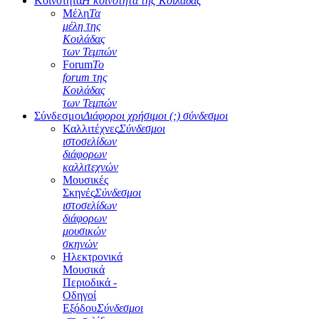
Κοινότητα
Η κοινότητα της Κοιλάδας
Μέλη
Τα
μέλη της
Κοιλάδας
των Τεμπών
Forum
Το
forum της
Κοιλάδας
των Τεμπών
Σύνδεσμοι
Διάφοροι χρήσιμοι (;) σύνδεσμοι
Καλλιτέχνες
Σύνδεσμοι
ιστοσελίδων
διάφορων
καλλιτεχνών
Μουσικές
Σκηνές
Σύνδεσμοι
ιστοσελίδων
διάφορων
μουσικών
σκηνών
Ηλεκτρονικά
Μουσικά
Περιοδικά -
Οδηγοί
Εξόδου
Σύνδεσμοι