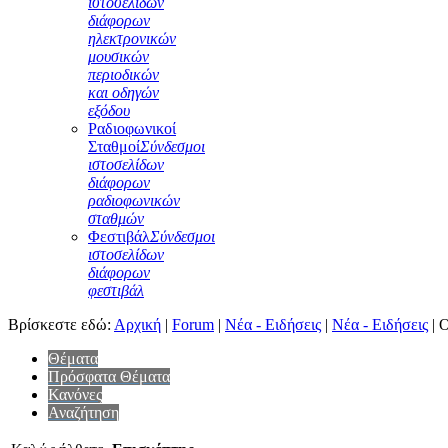
ιστοσελίδων
διάφορων
ηλεκτρονικών
μουσικών
περιοδικών
και οδηγών
εξόδου
Ραδιοφωνικοί
Σταθμοί
Σύνδεσμοι
ιστοσελίδων
διάφορων
ραδιοφωνικών
σταθμών
Φεστιβάλ
Σύνδεσμοι
ιστοσελίδων
διάφορων
φεστιβάλ
Βρίσκεστε εδώ:
Αρχική
|
Forum
|
Νέα - Ειδήσεις
|
Νέα - Ειδήσεις
|
Ο
Θέματα
Πρόσφατα Θέματα
Κανόνες
Αναζήτηση