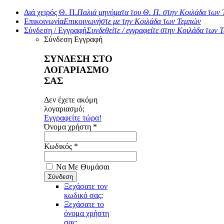
Διά χειρός Θ. Π.
Παλιά μηνύματα του Θ. Π. στην Κοιλάδα των
Επικοινωνία
Επικοινωνήστε με την Κοιλάδα των Τεμπών
Σύνδεση / Εγγραφή
Συνδεθείτε / εγγραφείτε στην Κοιλάδα των 
Σύνδεση
Εγγραφή
ΣΥΝΔΕΣΗ ΣΤΟ
ΛΟΓΑΡΙΑΣΜΟ
ΣΑΣ
Δεν έχετε ακόμη
λογαριασμό;
Εγγραφείτε τώρα!
Όνομα χρήστη *
Κωδικός *
Να Με Θυμάσαι
Ξεχάσατε τον
κωδικό σας;
Ξεχάσατε το
όνομα χρήστη
σας;