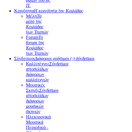
φίλων του Θ.
Π.
Κοινότητα
Η κοινότητα της Κοιλάδας
Μέλη
Τα
μέλη της
Κοιλάδας
των Τεμπών
Forum
Το
forum της
Κοιλάδας
των Τεμπών
Σύνδεσμοι
Διάφοροι χρήσιμοι (;) σύνδεσμοι
Καλλιτέχνες
Σύνδεσμοι
ιστοσελίδων
διάφορων
καλλιτεχνών
Μουσικές
Σκηνές
Σύνδεσμοι
ιστοσελίδων
διάφορων
μουσικών
σκηνών
Ηλεκτρονικά
Μουσικά
Περιοδικά -