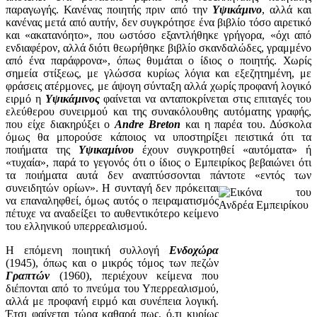
παραγωγής. Κανένας ποιητής πριν από την
Υψικάμινο
, αλλά και
κανένας μετά από αυτήν, δεν συγκρότησε ένα βιβλίο τόσο αιρετικό
και «ακατανόητο», που ωστόσο εξαντλήθηκε γρήγορα, «όχι από
ενδιαφέρον, αλλά διότι θεωρήθηκε βιβλίο σκανδαλώδες, γραμμένο
από ένα παράφρονα», όπως θυμάται ο ίδιος ο ποιητής. Χωρίς
σημεία στίξεως, με γλώσσα κυρίως λόγια και εξεζητημένη, με
φράσεις ατέρμονες, με άψογη σύνταξη αλλά χωρίς προφανή λογικό
ειρμό η
Υψικάμινος
φαίνεται να ανταποκρίνεται στις επιταγές του
ελεύθερου συνειρμού και της συνακόλουθης αυτόματης γραφής,
που είχε διακηρύξει ο
Andre Breton
και η παρέα του. Δύσκολα
όμως θα μπορούσε κάποιος να υποστηρίξει πειστικά ότι τα
ποιήματα της
Υψικαμίνου
έχουν συγκροτηθεί «αυτόματα» ή
«τυχαία», παρά το γεγονός ότι ο ίδιος ο Εμπειρίκος βεβαιώνει ότι
τα ποιήματα αυτά δεν αναπτύσσονται πάντοτε «εντός των
συνειδητών ορίων».
Η συνταγή δεν πρόκειται
να επαναληφθεί, όμως αυτός ο πειραματισμός
πέτυχε να αναδείξει το αυθεντικότερο κείμενο
του ελληνικού υπερρεαλισμού.
Η επόμενη ποιητική συλλογή
Ενδοχώρα
(1945), όπως και ο μικρός τόμος των πεζών
Γραπτών
(1960), περιέχουν κείμενα που
διέπονται από το πνεύμα του Υπερρεαλισμού,
αλλά με προφανή ειρμό και συνέπεια λογική.
Έτσι φαίνεται τώρα καθαρά πως, ό,τι κυρίως