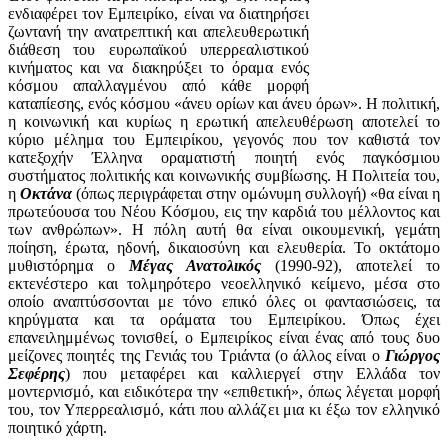
ενδιαφέρει τον Εμπειρίκο, είναι να διατηρήσει
ζωντανή την ανατρεπτική και απελευθερωτική
διάθεση του ευρωπαϊκού υπερρεαλιστικού
κινήματος και να διακηρύξει το όραμα ενός
κόσμου απαλλαγμένου από κάθε μορφή
καταπίεσης, ενός κόσμου «άνευ ορίων και άνευ όρων». Η πολιτική,
η κοινωνική και κυρίως η ερωτική απελευθέρωση αποτελεί το
κύριο μέλημα του Εμπειρίκου, γεγονός που τον καθιστά τον
κατεξοχήν Έλληνα οραματιστή ποιητή ενός παγκόσμιου
συστήματος πολιτικής και κοινωνικής συμβίωσης. Η Πολιτεία του,
η
Οκτάνα
(όπως περιγράφεται στην ομώνυμη συλλογή) «θα είναι η
πρωτεύουσα του Νέου Κόσμου, εις την καρδιά του μέλλοντος και
των ανθρώπων». Η πόλη αυτή θα είναι οικουμενική, γεμάτη
ποίηση, έρωτα, ηδονή, δικαιοσύνη και ελευθερία. Το οκτάτομο
μυθιστόρημα ο
Μέγας Ανατολικός
(1990-92), αποτελεί το
εκτενέστερο και τολμηρότερο νεοελληνικό κείμενο, μέσα στο
οποίο αναπτύσσονται με τόνο επικό όλες οι φαντασιώσεις, τα
κηρύγματα και τα οράματα του Εμπειρίκου. Όπως έχει
επανειλημμένως τονισθεί, ο Εμπειρίκος είναι ένας από τους δυο
μείζονες ποιητές της Γενιάς του Τριάντα (ο άλλος είναι ο
Γιώργος
Σεφέρης
) που μεταφέρει και καλλιεργεί στην Ελλάδα τον
μοντερνισμό, και ειδικότερα την «επιθετική», όπως λέγεται μορφή
του, τον Υπερρεαλισμό, κάτι που αλλάζει μια κι έξω τον ελληνικό
ποιητικό χάρτη.