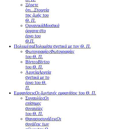
Ξέρετε
ότι...
Στοιχεία
της ζωής του
Θ. Π.
Οργανικά
Μουσικά
όργανα στο
έργο του
Θ.Π.
Πολυμέσα
Πολυμέσα σχετικά με τον Θ. Π.
Φωτογραφίες
Φωτογραφίες
του Θ. Π.
Βίντεο
Βίντεο
του Θ. Π.
Αρχεία
Αρχεία
σχετικά με το
έργο του Θ.
Π.
Εμφανίσεις
Οι ζωντανές εμφανίσεις του Θ. Π.
Συναυλίες
Οι
επίσημες
συναυλίες
του Θ. Π.
Θανασοσυνάξεις
Οι
συνάξεις των