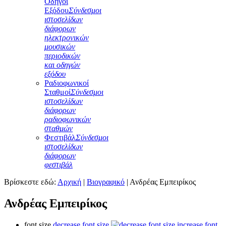
Οδηγοί
Εξόδου
Σύνδεσμοι
ιστοσελίδων
διάφορων
ηλεκτρονικών
μουσικών
περιοδικών
και οδηγών
εξόδου
Ραδιοφωνικοί
Σταθμοί
Σύνδεσμοι
ιστοσελίδων
διάφορων
ραδιοφωνικών
σταθμών
Φεστιβάλ
Σύνδεσμοι
ιστοσελίδων
διάφορων
φεστιβάλ
Βρίσκεστε εδώ:
Αρχική
|
Βιογραφικό
|
Ανδρέας Εμπειρίκος
Ανδρέας Εμπειρίκος
font size
decrease font size
increase font