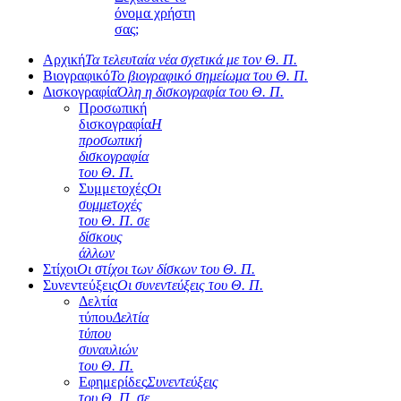
όνομα χρήστη
σας;
Αρχική
Τα τελευταία νέα σχετικά με τον Θ. Π.
Βιογραφικό
Το βιογραφικό σημείωμα του Θ. Π.
Δισκογραφία
Όλη η δισκογραφία του Θ. Π.
Προσωπική
δισκογραφία
Η
προσωπική
δισκογραφία
του Θ. Π.
Συμμετοχές
Οι
συμμετοχές
του Θ. Π. σε
δίσκους
άλλων
Στίχοι
Οι στίχοι των δίσκων του Θ. Π.
Συνεντεύξεις
Οι συνεντεύξεις του Θ. Π.
Δελτία
τύπου
Δελτία
τύπου
συναυλιών
του Θ. Π.
Εφημερίδες
Συνεντεύξεις
του Θ. Π. σε