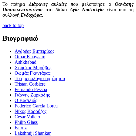
Το ποίημα
Διάφανες αυλαίες
που μελοποίησε ο
Θανάσης
Παπακωνσταντίνου
στο δίσκο
Αγία Νοσταλγία
είναι από τη
συλλογή
Ενδοχώρα
.
back to top
Βιογραφικό
Ανδρέας Εμπειρίκος
Omar Khayaam
Ashkhabad
Χρήστος Μπράβος
Θωμάς Γκαντάρας
Το ημερολόγιο της άμμου
Tristan Corbiere
Fernando Pessoa
Γιάννης Ζαρκάδης
Ο Βασιλιάς
Federico Garcia Lorca
Νίκος Καρούζος
César Vallejo
Philip Glass
Fairuz
Lakshmiji Shankar