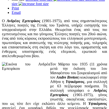
size
Print
Email
Ο
Ανδρέας Εμπειρίκος
(1901-1975), από τους σημαντικότερους
Έλληνες ποιητές της Γενιάς του Τριάντα, υπήρξε εισηγητής του
υπερρεαλισμού στην Ελλάδα. Θεωρείται ένας από τους πιο
εμπνευσμένους και πιο γόνιμους Έλληνες ποιητές του 20ού αιώνα,
ένας από τούς κύριους εκπροσώπους του ελληνικού μοντερνισμού,
πρωτοπόρος και ανανεωτής της νεώτερης ποίησής μας, τολμηρός
και επαναστατικός στη σκέψη και στο λόγο του, οραματιστής και
ένθερμος υποστηρικτής ενός εδεμικού, ερωτικού και
απελευθερωμένου βίου.
Τον Μάρτιο του 1935 (11 χρόνια
μετά την έκδοση του 1ου
Μανιφέστου του Σουρεαλισμού από
τον
Andre Breton
) κυκλοφορεί στην
Αθήνα η
Υψικάμινος
, μια συλλογή
με 63 πεζόμορφα ποιήματα. Τη
συλλογή υπογράφει ο
Ανδρέας
Εμπειρίκος
(1901-1975), γόνος
γνωστής οικογένειας εφοπλιστών,
που ως τότε δεν είχε εκδώσει άλλο κείμενο. Η
Υψικάμινος
αποτελεί ένα μοναδικό βιβλίο της νεοελληνικής ποιητικής