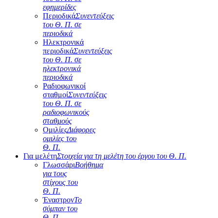
εφημερίδες
Περιοδικά
Συνεντεύξεις
του Θ. Π. σε
περιοδικά
Ηλεκτρονικά
περιοδικά
Συνεντεύξεις
του Θ. Π. σε
ηλεκτρονικά
περιοδικά
Ραδιοφωνικοί
σταθμοί
Συνεντεύξεις
του Θ. Π. σε
ραδιοφωνικούς
σταθμούς
Ομιλίες
Διάφορες
ομιλίες του
Θ. Π.
Για μελέτη
Στοιχεία για τη μελέτη του έργου του Θ. Π.
Γλωσσάρι
Βοήθημα
για τους
στίχους του
Θ. Π.
Έναστρον
Το
σύμπαν του
Θ. Π.