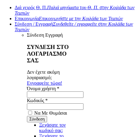
Διά χειρός Θ. Π.
Παλιά μηνύματα του Θ. Π. στην Κοιλάδα των
Τεμπών
Επικοινωνία
Επικοινωνήστε με την Κοιλάδα των Τεμπών
Σύνδεση / Εγγραφή
Συνδεθείτε / εγγραφείτε στην Κοιλάδα των
Τεμπών
Σύνδεση
Εγγραφή
ΣΥΝΔΕΣΗ ΣΤΟ
ΛΟΓΑΡΙΑΣΜΟ
ΣΑΣ
Δεν έχετε ακόμη
λογαριασμό;
Εγγραφείτε τώρα!
Όνομα χρήστη *
Κωδικός *
Να Με Θυμάσαι
Ξεχάσατε τον
κωδικό σας;
Ξεχάσατε το