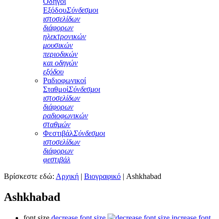
Οδηγοί
Εξόδου
Σύνδεσμοι
ιστοσελίδων
διάφορων
ηλεκτρονικών
μουσικών
περιοδικών
και οδηγών
εξόδου
Ραδιοφωνικοί
Σταθμοί
Σύνδεσμοι
ιστοσελίδων
διάφορων
ραδιοφωνικών
σταθμών
Φεστιβάλ
Σύνδεσμοι
ιστοσελίδων
διάφορων
φεστιβάλ
Βρίσκεστε εδώ:
Αρχική
|
Βιογραφικό
|
Ashkhabad
Ashkhabad
font size
decrease font size
increase font