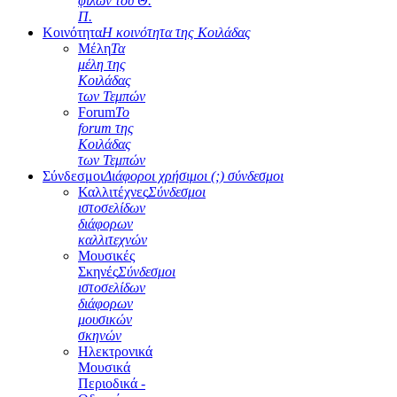
φίλων του Θ.
Π.
Κοινότητα
Η κοινότητα της Κοιλάδας
Μέλη
Τα
μέλη της
Κοιλάδας
των Τεμπών
Forum
Το
forum της
Κοιλάδας
των Τεμπών
Σύνδεσμοι
Διάφοροι χρήσιμοι (;) σύνδεσμοι
Καλλιτέχνες
Σύνδεσμοι
ιστοσελίδων
διάφορων
καλλιτεχνών
Μουσικές
Σκηνές
Σύνδεσμοι
ιστοσελίδων
διάφορων
μουσικών
σκηνών
Ηλεκτρονικά
Μουσικά
Περιοδικά -