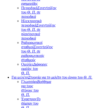
εφημερίδες
Περιοδικά
Συνεντεύξεις
του Θ. Π. σε
περιοδικά
Ηλεκτρονικά
περιοδικά
Συνεντεύξεις
του Θ. Π. σε
ηλεκτρονικά
περιοδικά
Ραδιοφωνικοί
σταθμοί
Συνεντεύξεις
του Θ. Π. σε
ραδιοφωνικούς
σταθμούς
Ομιλίες
Διάφορες
ομιλίες του
Θ. Π.
Για μελέτη
Στοιχεία για τη μελέτη του έργου του Θ. Π.
Γλωσσάρι
Βοήθημα
για τους
στίχους του
Θ. Π.
Έναστρον
Το
σύμπαν του
Θ. Π.