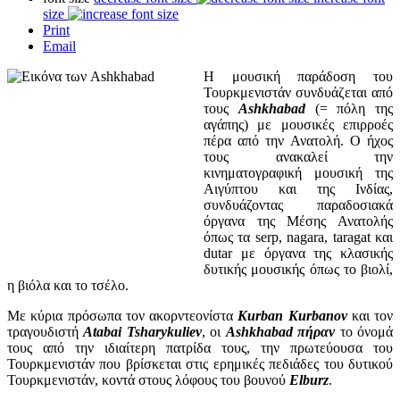
size
Print
Email
Η μουσική παράδοση του
Τουρκμενιστάν συνδυάζεται από
τους
Ashkhabad
(= πόλη της
αγάπης) με μουσικές επιρροές
πέρα από την Ανατολή. Ο ήχος
τους ανακαλεί την
κινηματογραφική μουσική της
Αιγύπτου και της Ινδίας,
συνδυάζοντας παραδοσιακά
όργανα της Μέσης Ανατολής
όπως τα serp, nagara, taragat και
dutar με όργανα της κλασικής
δυτικής μουσικής όπως το βιολί,
η βιόλα και το τσέλο.
Με κύρια πρόσωπα τον ακορντεονίστα
Kurban Kurbanov
και τον
τραγουδιστή
Atabai Tsharykuliev
, οι
Ashkhabad πήραν
το όνομά
τους από την ιδιαίτερη πατρίδα τους, την πρωτεύουσα του
Τουρκμενιστάν που βρίσκεται στις ερημικές πεδιάδες του δυτικού
Τουρκμενιστάν, κοντά στους λόφους του βουνού
Elburz
.