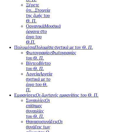
Ξέρετε
ότι...
Στοιχεία
της ζωής του
Θ. Π.
Οργανικά
Μουσικά
όργανα στο
έργο του
Θ.Π.
Πολυμέσα
Πολυμέσα σχετικά με τον Θ. Π.
Φωτογραφίες
Φωτογραφίες
του Θ. Π.
Βίντεο
Βίντεο
του Θ. Π.
Αρχεία
Αρχεία
σχετικά με το
έργο του Θ.
Π.
Εμφανίσεις
Οι ζωντανές εμφανίσεις του Θ. Π.
Συναυλίες
Οι
επίσημες
συναυλίες
του Θ. Π.
Θανασοσυνάξεις
Οι
συνάξεις των