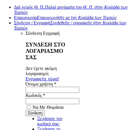
Διά χειρός Θ. Π.
Παλιά μηνύματα του Θ. Π. στην Κοιλάδα των
Τεμπών
Επικοινωνία
Επικοινωνήστε με την Κοιλάδα των Τεμπών
Σύνδεση / Εγγραφή
Συνδεθείτε / εγγραφείτε στην Κοιλάδα των
Τεμπών
Σύνδεση
Εγγραφή
ΣΥΝΔΕΣΗ ΣΤΟ
ΛΟΓΑΡΙΑΣΜΟ
ΣΑΣ
Δεν έχετε ακόμη
λογαριασμό;
Εγγραφείτε τώρα!
Όνομα χρήστη *
Κωδικός *
Να Με Θυμάσαι
Ξεχάσατε τον
κωδικό σας;
Ξεχάσατε το