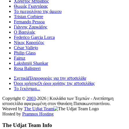
Χρήστος Μπράβος
Θωμάς Γκαντάρας
Το ημερολόγιο της άμμου
Tristan Corbiere
Fernando Pessoa
Γιάννης Ζαρκάδης
Ο Βασιλιάς
Federico Garcia Lorca
Νίκος Καρούζος
César Vallejo
Philip Glass
Fairuz
Lakshmiji Shankar
Rosa Balistreri
Σχετικά
Πληροφορίες για την ιστοσελίδα
Όροι χρήσης
Οι όροι χρήσης της ιστοσελίδας
Το ξεκίνημα...
Copyright ©
2003
-2026 | Κοιλάδα των Τεμπών - Ανεπίσημη
ιστοσελίδα αφιερωμένη στον Θανάση Παπακωνσταντίνου.
Weaved by
The Udjat Team
Hosted by
Pramnos Hosting
The Udjat Team Info