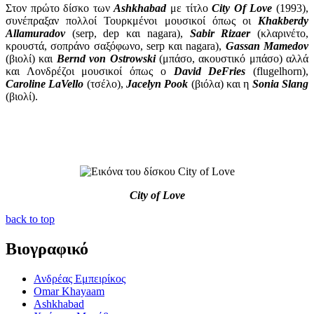
Στον πρώτο δίσκο των
Ashkhabad
με τίτλο
City Of Love
(1993),
συνέπραξαν πολλοί Τουρκμένοι μουσικοί όπως οι
Khakberdy
Allamuradov
(serp, dep και nagara),
Sabir Rizaer
(κλαρινέτο,
κρουστά, σοπράνο σαξόφωνο, serp και nagara),
Gassan Mamedov
(βιολί) και
Bernd von Ostrowski
(μπάσο, ακουστικό μπάσο) αλλά
και Λονδρέζοι μουσικοί όπως ο
David DeFries
(flugelhorn),
Caroline LaVello
(τσέλο),
Jacelyn Pook
(βιόλα) και η
Sonia Slang
(βιολί).
City of Love
back to top
Βιογραφικό
Ανδρέας Εμπειρίκος
Omar Khayaam
Ashkhabad