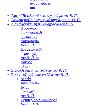
όνομα χρήστη
σας;
Αρχική
Τα τελευταία νέα σχετικά με τον Θ. Π.
Βιογραφικό
Το βιογραφικό σημείωμα του Θ. Π.
Δισκογραφία
Όλη η δισκογραφία του Θ. Π.
Προσωπική
δισκογραφία
Η
προσωπική
δισκογραφία
του Θ. Π.
Συμμετοχές
Οι
συμμετοχές
του Θ. Π. σε
δίσκους
άλλων
Στίχοι
Οι στίχοι των δίσκων του Θ. Π.
Συνεντεύξεις
Οι συνεντεύξεις του Θ. Π.
Δελτία
τύπου
Δελτία
τύπου
συναυλιών
του Θ. Π.
Εφημερίδες
Συνεντεύξεις
του Θ. Π. σε