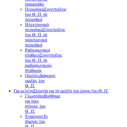
εφημερίδες
Περιοδικά
Συνεντεύξεις
του Θ. Π. σε
περιοδικά
Ηλεκτρονικά
περιοδικά
Συνεντεύξεις
του Θ. Π. σε
ηλεκτρονικά
περιοδικά
Ραδιοφωνικοί
σταθμοί
Συνεντεύξεις
του Θ. Π. σε
ραδιοφωνικούς
σταθμούς
Ομιλίες
Διάφορες
ομιλίες του
Θ. Π.
Για μελέτη
Στοιχεία για τη μελέτη του έργου του Θ. Π.
Γλωσσάρι
Βοήθημα
για τους
στίχους του
Θ. Π.
Έναστρον
Το
σύμπαν του
Θ. Π.