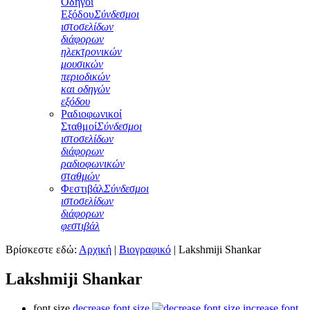
Οδηγοί
Εξόδου
Σύνδεσμοι
ιστοσελίδων
διάφορων
ηλεκτρονικών
μουσικών
περιοδικών
και οδηγών
εξόδου
Ραδιοφωνικοί
Σταθμοί
Σύνδεσμοι
ιστοσελίδων
διάφορων
ραδιοφωνικών
σταθμών
Φεστιβάλ
Σύνδεσμοι
ιστοσελίδων
διάφορων
φεστιβάλ
Βρίσκεστε εδώ:
Αρχική
|
Βιογραφικό
|
Lakshmiji Shankar
Lakshmiji Shankar
font size
decrease font size
increase font