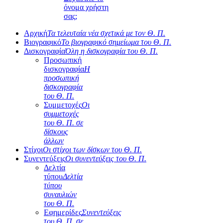
όνομα χρήστη
σας;
Αρχική
Τα τελευταία νέα σχετικά με τον Θ. Π.
Βιογραφικό
Το βιογραφικό σημείωμα του Θ. Π.
Δισκογραφία
Όλη η δισκογραφία του Θ. Π.
Προσωπική
δισκογραφία
Η
προσωπική
δισκογραφία
του Θ. Π.
Συμμετοχές
Οι
συμμετοχές
του Θ. Π. σε
δίσκους
άλλων
Στίχοι
Οι στίχοι των δίσκων του Θ. Π.
Συνεντεύξεις
Οι συνεντεύξεις του Θ. Π.
Δελτία
τύπου
Δελτία
τύπου
συναυλιών
του Θ. Π.
Εφημερίδες
Συνεντεύξεις
του Θ. Π. σε