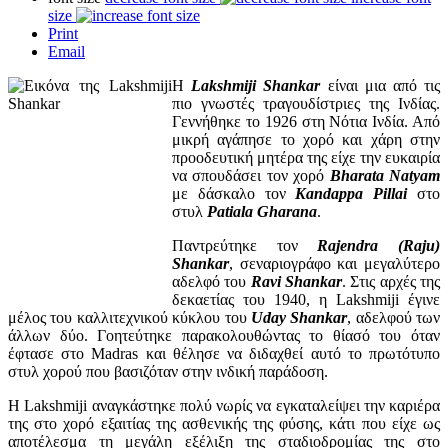
size
Print
Email
Η
Lakshmiji Shankar
είναι μια από τις
πιο γνωστές τραγουδίστριες της Ινδίας.
Γεννήθηκε το 1926 στη Νότια Ινδία. Από
μικρή αγάπησε το χορό και χάρη στην
προοδευτική μητέρα της είχε την ευκαιρία
να σπουδάσει τον χορό
Bharata Natyam
με δάσκαλο τον
Kandappa Pillai
στο
στυλ
Patiala Gharana
.
Παντρεύτηκε τον
Rajendra (Raju)
Shankar
, σεναριογράφο και μεγαλύτερο
αδελφό του
Ravi Shankar
. Στις αρχές της
δεκαετίας του 1940, η Lakshmiji έγινε
μέλος του καλλιτεχνικού κύκλου του
Uday Shankar
, αδελφού των
άλλων δύο. Γοητεύτηκε παρακολουθώντας το θίασό του όταν
έφτασε στο Madras και θέλησε να διδαχθεί αυτό το πρωτότυπο
στυλ χορού που βασιζόταν στην ινδική παράδοση.
Η Lakshmiji αναγκάστηκε πολύ νωρίς να εγκαταλείψει την καριέρα
της στο χορό εξαιτίας της ασθενικής της φύσης, κάτι που είχε ως
αποτέλεσμα τη μεγάλη εξέλιξη της σταδιοδρομίας της στο