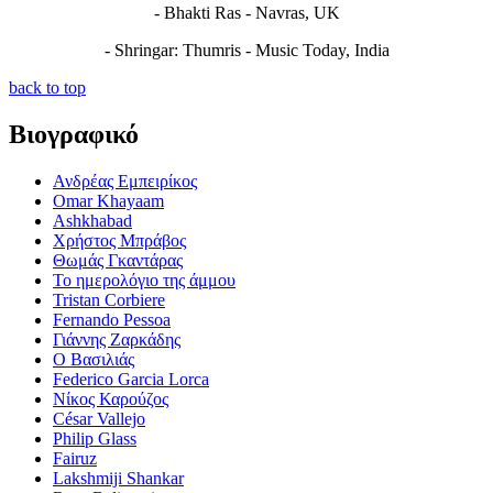
- Bhakti Ras - Navras, UK
- Shringar: Thumris - Music Today, India
back to top
Βιογραφικό
Ανδρέας Εμπειρίκος
Omar Khayaam
Ashkhabad
Χρήστος Μπράβος
Θωμάς Γκαντάρας
Το ημερολόγιο της άμμου
Tristan Corbiere
Fernando Pessoa
Γιάννης Ζαρκάδης
Ο Βασιλιάς
Federico Garcia Lorca
Νίκος Καρούζος
César Vallejo
Philip Glass
Fairuz
Lakshmiji Shankar