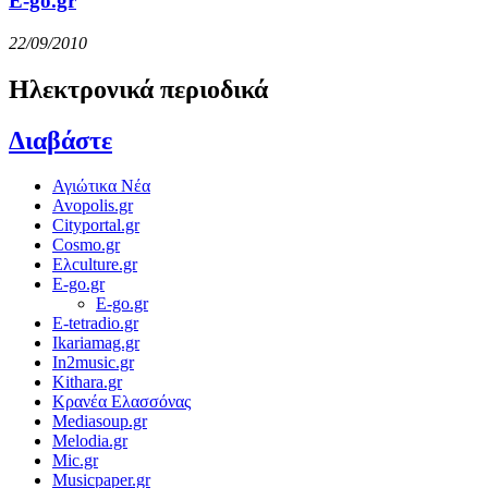
E-go.gr
22/09/2010
Ηλεκτρονικά περιοδικά
Διαβάστε
Αγιώτικα Νέα
Avopolis.gr
Cityportal.gr
Cosmo.gr
Ελculture.gr
E-go.gr
E-go.gr
E-tetradio.gr
Ikariamag.gr
In2music.gr
Kithara.gr
Κρανέα Ελασσόνας
Mediasoup.gr
Melodia.gr
Mic.gr
Musicpaper.gr