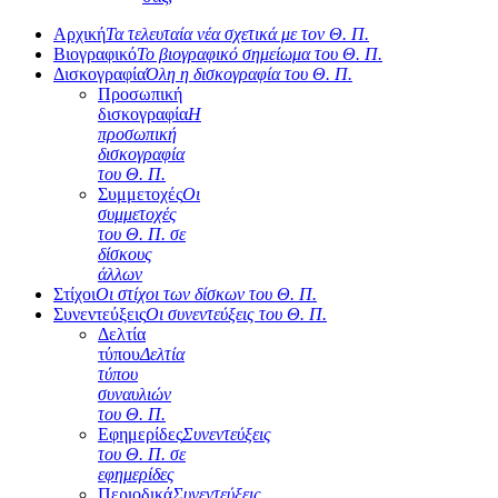
Αρχική
Τα τελευταία νέα σχετικά με τον Θ. Π.
Βιογραφικό
Το βιογραφικό σημείωμα του Θ. Π.
Δισκογραφία
Όλη η δισκογραφία του Θ. Π.
Προσωπική
δισκογραφία
Η
προσωπική
δισκογραφία
του Θ. Π.
Συμμετοχές
Οι
συμμετοχές
του Θ. Π. σε
δίσκους
άλλων
Στίχοι
Οι στίχοι των δίσκων του Θ. Π.
Συνεντεύξεις
Οι συνεντεύξεις του Θ. Π.
Δελτία
τύπου
Δελτία
τύπου
συναυλιών
του Θ. Π.
Εφημερίδες
Συνεντεύξεις
του Θ. Π. σε
εφημερίδες
Περιοδικά
Συνεντεύξεις