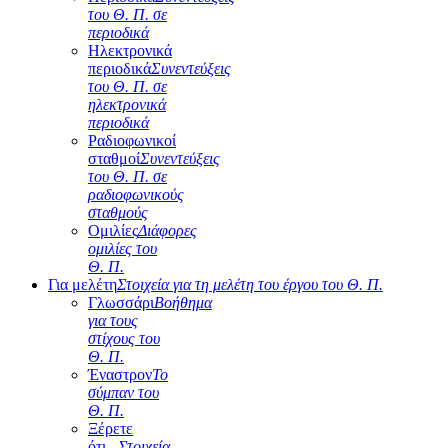
του Θ. Π. σε
περιοδικά
Ηλεκτρονικά
περιοδικά
Συνεντεύξεις
του Θ. Π. σε
ηλεκτρονικά
περιοδικά
Ραδιοφωνικοί
σταθμοί
Συνεντεύξεις
του Θ. Π. σε
ραδιοφωνικούς
σταθμούς
Ομιλίες
Διάφορες
ομιλίες του
Θ. Π.
Για μελέτη
Στοιχεία για τη μελέτη του έργου του Θ. Π.
Γλωσσάρι
Βοήθημα
για τους
στίχους του
Θ. Π.
Έναστρον
Το
σύμπαν του
Θ. Π.
Ξέρετε
ότι...
Στοιχεία