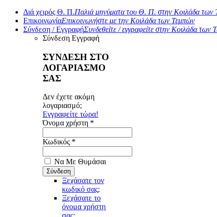
Διά χειρός Θ. Π.
Παλιά μηνύματα του Θ. Π. στην Κοιλάδα των
Επικοινωνία
Επικοινωνήστε με την Κοιλάδα των Τεμπών
Σύνδεση / Εγγραφή
Συνδεθείτε / εγγραφείτε στην Κοιλάδα των 
Σύνδεση
Εγγραφή
ΣΥΝΔΕΣΗ ΣΤΟ
ΛΟΓΑΡΙΑΣΜΟ
ΣΑΣ
Δεν έχετε ακόμη
λογαριασμό;
Εγγραφείτε τώρα!
Όνομα χρήστη *
Κωδικός *
Να Με Θυμάσαι
Ξεχάσατε τον
κωδικό σας;
Ξεχάσατε το
όνομα χρήστη
σας;