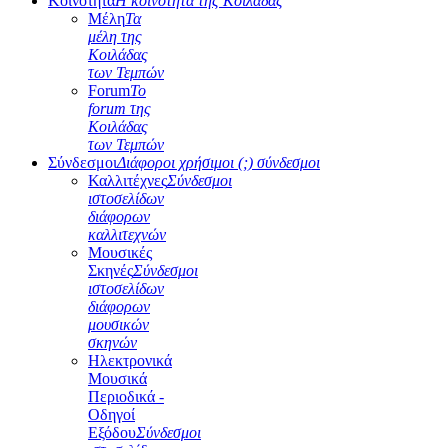
Κοινότητα
Η κοινότητα της Κοιλάδας
Μέλη
Τα
μέλη της
Κοιλάδας
των Τεμπών
Forum
Το
forum της
Κοιλάδας
των Τεμπών
Σύνδεσμοι
Διάφοροι χρήσιμοι (;) σύνδεσμοι
Καλλιτέχνες
Σύνδεσμοι
ιστοσελίδων
διάφορων
καλλιτεχνών
Μουσικές
Σκηνές
Σύνδεσμοι
ιστοσελίδων
διάφορων
μουσικών
σκηνών
Ηλεκτρονικά
Μουσικά
Περιοδικά -
Οδηγοί
Εξόδου
Σύνδεσμοι