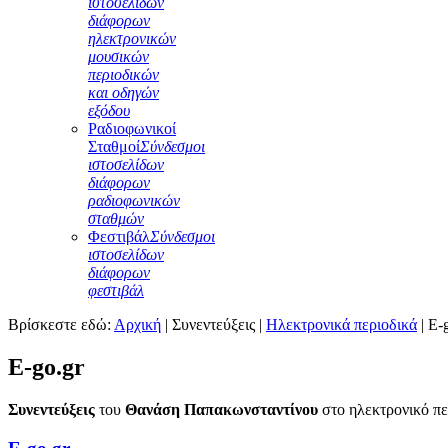
ιστοσελίδων
διάφορων
ηλεκτρονικών
μουσικών
περιοδικών
και οδηγών
εξόδου
Ραδιοφωνικοί
Σταθμοί
Σύνδεσμοι
ιστοσελίδων
διάφορων
ραδιοφωνικών
σταθμών
Φεστιβάλ
Σύνδεσμοι
ιστοσελίδων
διάφορων
φεστιβάλ
Βρίσκεστε εδώ:
Αρχική
|
Συνεντεύξεις
|
Ηλεκτρονικά περιοδικά
|
E-
E-go.gr
Συνεντεύξεις
του
Θανάση Παπακωνσταντίνου
στο ηλεκτρονικό π