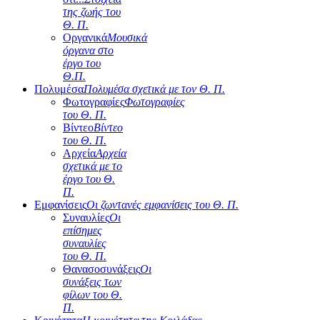
της ζωής του
Θ. Π.
Οργανικά
Μουσικά
όργανα στο
έργο του
Θ.Π.
Πολυμέσα
Πολυμέσα σχετικά με τον Θ. Π.
Φωτογραφίες
Φωτογραφίες
του Θ. Π.
Βίντεο
Βίντεο
του Θ. Π.
Αρχεία
Αρχεία
σχετικά με το
έργο του Θ.
Π.
Εμφανίσεις
Οι ζωντανές εμφανίσεις του Θ. Π.
Συναυλίες
Οι
επίσημες
συναυλίες
του Θ. Π.
Θανασοσυνάξεις
Οι
συνάξεις των
φίλων του Θ.
Π.