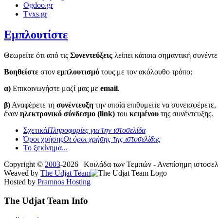
Ogdoo.gr
Tvxs.gr
Εμπλουτίστε
Θεωρείτε ότι από τις
Συνεντεύξεις
λείπει κάποια σημαντική συνέντε
Βοηθείστε
στον
εμπλουτισμό
τους με τον ακόλουθο τρόπο:
α)
Επικοινωνήστε μαζί μας με
email
.
β)
Αναφέρετε τη
συνέντευξη
την οποία επιθυμείτε να συνεισφέρετε,
έναν
ηλεκτρονικό σύνδεσμο (link)
του
κειμένου
της συνέντευξης.
Σχετικά
Πληροφορίες για την ιστοσελίδα
Όροι χρήσης
Οι όροι χρήσης της ιστοσελίδας
Το ξεκίνημα...
Copyright ©
2003
-2026 | Κοιλάδα των Τεμπών - Ανεπίσημη ιστοσ
Weaved by
The Udjat Team
Hosted by
Pramnos Hosting
The Udjat Team Info