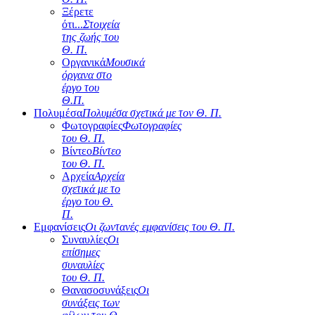
Ξέρετε
ότι...
Στοιχεία
της ζωής του
Θ. Π.
Οργανικά
Μουσικά
όργανα στο
έργο του
Θ.Π.
Πολυμέσα
Πολυμέσα σχετικά με τον Θ. Π.
Φωτογραφίες
Φωτογραφίες
του Θ. Π.
Βίντεο
Βίντεο
του Θ. Π.
Αρχεία
Αρχεία
σχετικά με το
έργο του Θ.
Π.
Εμφανίσεις
Οι ζωντανές εμφανίσεις του Θ. Π.
Συναυλίες
Οι
επίσημες
συναυλίες
του Θ. Π.
Θανασοσυνάξεις
Οι
συνάξεις των