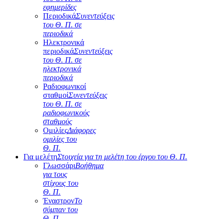
εφημερίδες
Περιοδικά
Συνεντεύξεις
του Θ. Π. σε
περιοδικά
Ηλεκτρονικά
περιοδικά
Συνεντεύξεις
του Θ. Π. σε
ηλεκτρονικά
περιοδικά
Ραδιοφωνικοί
σταθμοί
Συνεντεύξεις
του Θ. Π. σε
ραδιοφωνικούς
σταθμούς
Ομιλίες
Διάφορες
ομιλίες του
Θ. Π.
Για μελέτη
Στοιχεία για τη μελέτη του έργου του Θ. Π.
Γλωσσάρι
Βοήθημα
για τους
στίχους του
Θ. Π.
Έναστρον
Το
σύμπαν του
Θ. Π.