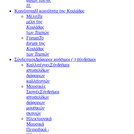
φίλων του Θ.
Π.
Κοινότητα
Η κοινότητα της Κοιλάδας
Μέλη
Τα
μέλη της
Κοιλάδας
των Τεμπών
Forum
Το
forum της
Κοιλάδας
των Τεμπών
Σύνδεσμοι
Διάφοροι χρήσιμοι (;) σύνδεσμοι
Καλλιτέχνες
Σύνδεσμοι
ιστοσελίδων
διάφορων
καλλιτεχνών
Μουσικές
Σκηνές
Σύνδεσμοι
ιστοσελίδων
διάφορων
μουσικών
σκηνών
Ηλεκτρονικά
Μουσικά
Περιοδικά -