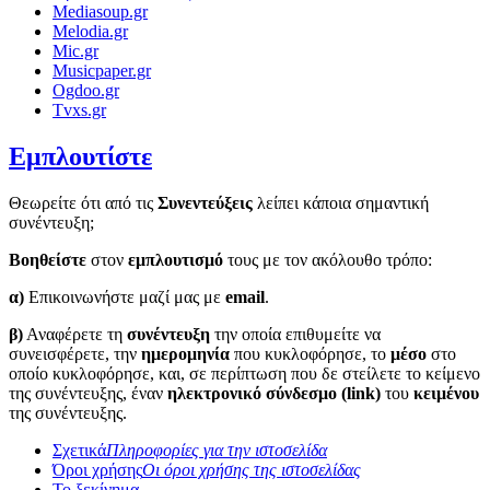
Mediasoup.gr
Melodia.gr
Mic.gr
Musicpaper.gr
Ogdoo.gr
Tvxs.gr
Εμπλουτίστε
Θεωρείτε ότι από τις
Συνεντεύξεις
λείπει κάποια σημαντική
συνέντευξη;
Βοηθείστε
στον
εμπλουτισμό
τους με τον ακόλουθο τρόπο:
α)
Επικοινωνήστε μαζί μας με
email
.
β)
Αναφέρετε τη
συνέντευξη
την οποία επιθυμείτε να
συνεισφέρετε, την
ημερομηνία
που κυκλοφόρησε, το
μέσο
στο
οποίο κυκλοφόρησε, και, σε περίπτωση που δε στείλετε το κείμενο
της συνέντευξης, έναν
ηλεκτρονικό σύνδεσμο (link)
του
κειμένου
της συνέντευξης.
Σχετικά
Πληροφορίες για την ιστοσελίδα
Όροι χρήσης
Οι όροι χρήσης της ιστοσελίδας
Το ξεκίνημα...