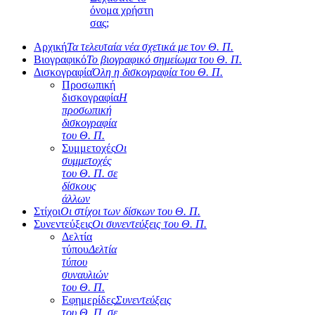
όνομα χρήστη
σας;
Αρχική
Τα τελευταία νέα σχετικά με τον Θ. Π.
Βιογραφικό
Το βιογραφικό σημείωμα του Θ. Π.
Δισκογραφία
Όλη η δισκογραφία του Θ. Π.
Προσωπική
δισκογραφία
Η
προσωπική
δισκογραφία
του Θ. Π.
Συμμετοχές
Οι
συμμετοχές
του Θ. Π. σε
δίσκους
άλλων
Στίχοι
Οι στίχοι των δίσκων του Θ. Π.
Συνεντεύξεις
Οι συνεντεύξεις του Θ. Π.
Δελτία
τύπου
Δελτία
τύπου
συναυλιών
του Θ. Π.
Εφημερίδες
Συνεντεύξεις
του Θ. Π. σε