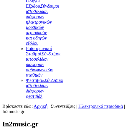
Οδηγοί
Εξόδου
Σύνδεσμοι
ιστοσελίδων
διάφορων
ηλεκτρονικών
μουσικών
περιοδικών
και οδηγών
εξόδου
Ραδιοφωνικοί
Σταθμοί
Σύνδεσμοι
ιστοσελίδων
διάφορων
ραδιοφωνικών
σταθμών
Φεστιβάλ
Σύνδεσμοι
ιστοσελίδων
διάφορων
φεστιβάλ
Βρίσκεστε εδώ:
Αρχική
|
Συνεντεύξεις
|
Ηλεκτρονικά περιοδικά
|
In2music.gr
In2music.gr