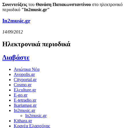
Συνεντεύξεις
του
Θανάση Παπακωνσταντίνου
στο ηλεκτρονικό
περιοδικό
"In2music.gr"
In2music.gr
14/09/2012
Ηλεκτρονικά περιοδικά
Διαβάστε
Αγιώτικα Νέα
Avopolis.gr
Cityportal.gr
Cosmo.gr
Ελculture.gr
E-go.gr
E-tetradio.gr
Ikariamag.gr
In2music.gr
In2music.gr
Kithara.gr
Κρανέα Ελασσόνας