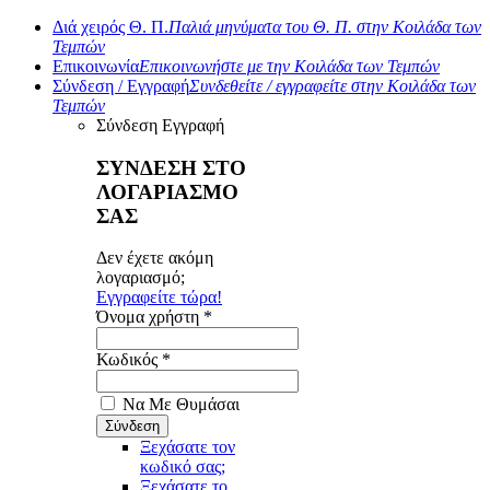
Διά χειρός Θ. Π.
Παλιά μηνύματα του Θ. Π. στην Κοιλάδα των
Τεμπών
Επικοινωνία
Επικοινωνήστε με την Κοιλάδα των Τεμπών
Σύνδεση / Εγγραφή
Συνδεθείτε / εγγραφείτε στην Κοιλάδα των
Τεμπών
Σύνδεση
Εγγραφή
ΣΥΝΔΕΣΗ ΣΤΟ
ΛΟΓΑΡΙΑΣΜΟ
ΣΑΣ
Δεν έχετε ακόμη
λογαριασμό;
Εγγραφείτε τώρα!
Όνομα χρήστη *
Κωδικός *
Να Με Θυμάσαι
Ξεχάσατε τον
κωδικό σας;
Ξεχάσατε το