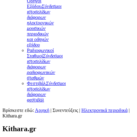
Οδηγοί
Εξόδου
Σύνδεσμοι
ιστοσελίδων
διάφορων
ηλεκτρονικών
μουσικών
περιοδικών
και οδηγών
εξόδου
Ραδιοφωνικοί
Σταθμοί
Σύνδεσμοι
ιστοσελίδων
διάφορων
ραδιοφωνικών
σταθμών
Φεστιβάλ
Σύνδεσμοι
ιστοσελίδων
διάφορων
φεστιβάλ
Βρίσκεστε εδώ:
Αρχική
|
Συνεντεύξεις
|
Ηλεκτρονικά περιοδικά
|
Kithara.gr
Kithara.gr