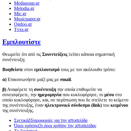
Mediasoup.gr
Melodia.gr
Mic.gr
Musicpaper.gr
Ogdoo.gr
Tvxs.gr
Εμπλουτίστε
Θεωρείτε ότι από τις
Συνεντεύξεις
λείπει κάποια σημαντική
συνέντευξη;
Βοηθείστε
στον
εμπλουτισμό
τους με τον ακόλουθο τρόπο:
α)
Επικοινωνήστε μαζί μας με
email
.
β)
Αναφέρετε τη
συνέντευξη
την οποία επιθυμείτε να
συνεισφέρετε, την
ημερομηνία
που κυκλοφόρησε, το
μέσο
στο
οποίο κυκλοφόρησε, και, σε περίπτωση που δε στείλετε το κείμενο
της συνέντευξης, έναν
ηλεκτρονικό σύνδεσμο (link)
του
κειμένου
της συνέντευξης.
Σχετικά
Πληροφορίες για την ιστοσελίδα
Όροι χρήσης
Οι όροι χρήσης της ιστοσελίδας
Το ξεκίνημα...