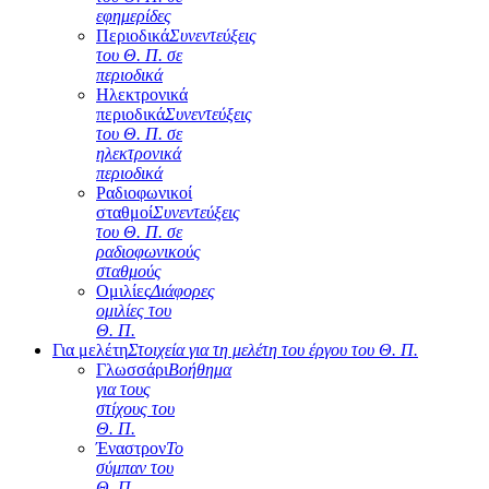
εφημερίδες
Περιοδικά
Συνεντεύξεις
του Θ. Π. σε
περιοδικά
Ηλεκτρονικά
περιοδικά
Συνεντεύξεις
του Θ. Π. σε
ηλεκτρονικά
περιοδικά
Ραδιοφωνικοί
σταθμοί
Συνεντεύξεις
του Θ. Π. σε
ραδιοφωνικούς
σταθμούς
Ομιλίες
Διάφορες
ομιλίες του
Θ. Π.
Για μελέτη
Στοιχεία για τη μελέτη του έργου του Θ. Π.
Γλωσσάρι
Βοήθημα
για τους
στίχους του
Θ. Π.
Έναστρον
Το
σύμπαν του
Θ. Π.