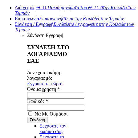
Διά χειρός Θ. Π.
Παλιά μηνύματα του Θ. Π. στην Κοιλάδα των
Τεμπών
Επικοινωνία
Επικοινωνήστε με την Κοιλάδα των Τεμπών
Σύνδεση / Εγγραφή
Συνδεθείτε / εγγραφείτε στην Κοιλάδα των
Τεμπών
Σύνδεση
Εγγραφή
ΣΥΝΔΕΣΗ ΣΤΟ
ΛΟΓΑΡΙΑΣΜΟ
ΣΑΣ
Δεν έχετε ακόμη
λογαριασμό;
Εγγραφείτε τώρα!
Όνομα χρήστη *
Κωδικός *
Να Με Θυμάσαι
Ξεχάσατε τον
κωδικό σας;
Ξεχάσατε το