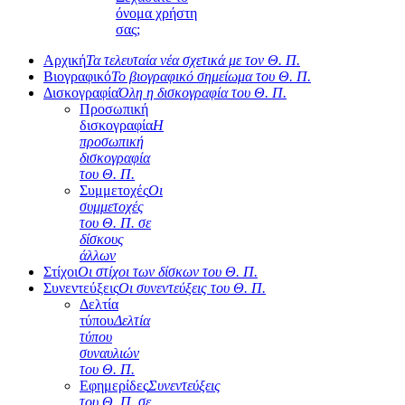
όνομα χρήστη
σας;
Αρχική
Τα τελευταία νέα σχετικά με τον Θ. Π.
Βιογραφικό
Το βιογραφικό σημείωμα του Θ. Π.
Δισκογραφία
Όλη η δισκογραφία του Θ. Π.
Προσωπική
δισκογραφία
Η
προσωπική
δισκογραφία
του Θ. Π.
Συμμετοχές
Οι
συμμετοχές
του Θ. Π. σε
δίσκους
άλλων
Στίχοι
Οι στίχοι των δίσκων του Θ. Π.
Συνεντεύξεις
Οι συνεντεύξεις του Θ. Π.
Δελτία
τύπου
Δελτία
τύπου
συναυλιών
του Θ. Π.
Εφημερίδες
Συνεντεύξεις
του Θ. Π. σε