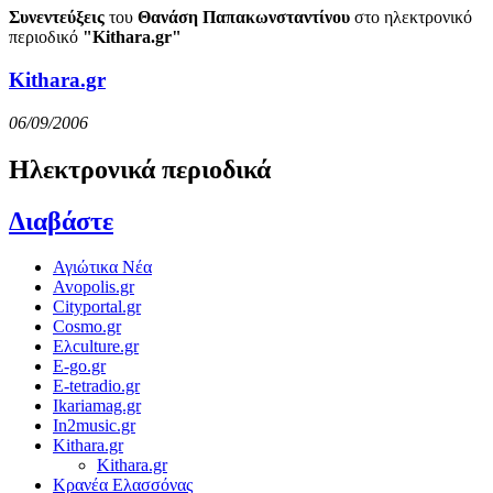
Συνεντεύξεις
του
Θανάση Παπακωνσταντίνου
στο ηλεκτρονικό
περιοδικό
"Kithara.gr"
Kithara.gr
06/09/2006
Ηλεκτρονικά περιοδικά
Διαβάστε
Αγιώτικα Νέα
Avopolis.gr
Cityportal.gr
Cosmo.gr
Ελculture.gr
E-go.gr
E-tetradio.gr
Ikariamag.gr
In2music.gr
Kithara.gr
Kithara.gr
Κρανέα Ελασσόνας