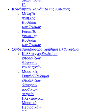
φίλων του Θ.
Π.
Κοινότητα
Η κοινότητα της Κοιλάδας
Μέλη
Τα
μέλη της
Κοιλάδας
των Τεμπών
Forum
Το
forum της
Κοιλάδας
των Τεμπών
Σύνδεσμοι
Διάφοροι χρήσιμοι (;) σύνδεσμοι
Καλλιτέχνες
Σύνδεσμοι
ιστοσελίδων
διάφορων
καλλιτεχνών
Μουσικές
Σκηνές
Σύνδεσμοι
ιστοσελίδων
διάφορων
μουσικών
σκηνών
Ηλεκτρονικά
Μουσικά
Περιοδικά -