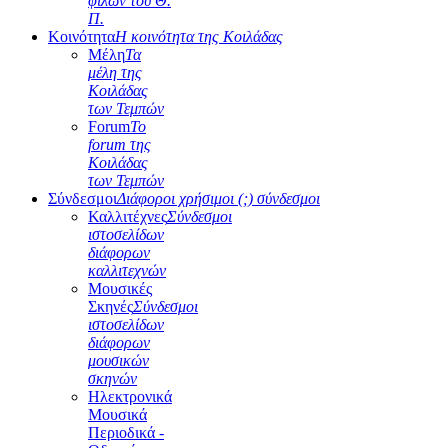
φίλων του Θ.
Π.
Κοινότητα
Η κοινότητα της Κοιλάδας
Μέλη
Τα
μέλη της
Κοιλάδας
των Τεμπών
Forum
Το
forum της
Κοιλάδας
των Τεμπών
Σύνδεσμοι
Διάφοροι χρήσιμοι (;) σύνδεσμοι
Καλλιτέχνες
Σύνδεσμοι
ιστοσελίδων
διάφορων
καλλιτεχνών
Μουσικές
Σκηνές
Σύνδεσμοι
ιστοσελίδων
διάφορων
μουσικών
σκηνών
Ηλεκτρονικά
Μουσικά
Περιοδικά -