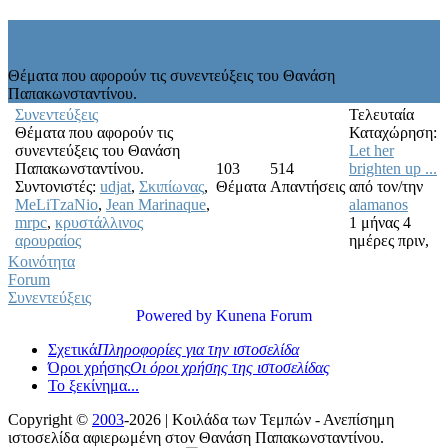
Συνεντεύξεις
Θέματα που αφορούν τις συνεντεύξεις του Θανάση
Παπακωνσταντίνου.
Συνεντεύξεις
Τελευταία
Θέματα που αφορούν τις
Καταχώρηση:
συνεντεύξεις του Θανάση
Let her
Παπακωνσταντίνου.
103
514
brighten up ...
Συντονιστές:
udjat
,
Σκιπίωνας
,
Θέματα
Απαντήσεις
από τον/την
MeLiTzaNio
,
Jean Marinaque
,
alamanos
mrpc
,
κρυστάλλινος
1 μήνας 4
αρουραίος
ημέρες πριν,
Κοινότητα
Forum
Συνεντεύξεις
Powered by
Kunena Forum
Σχετικά
Πληροφορίες για την ιστοσελίδα
Όροι χρήσης
Οι όροι χρήσης της ιστοσελίδας
Το ξεκίνημα...
Copyright ©
2003
-2026 | Κοιλάδα των Τεμπών - Ανεπίσημη
ιστοσελίδα αφιερωμένη στον Θανάση Παπακωνσταντίνου.