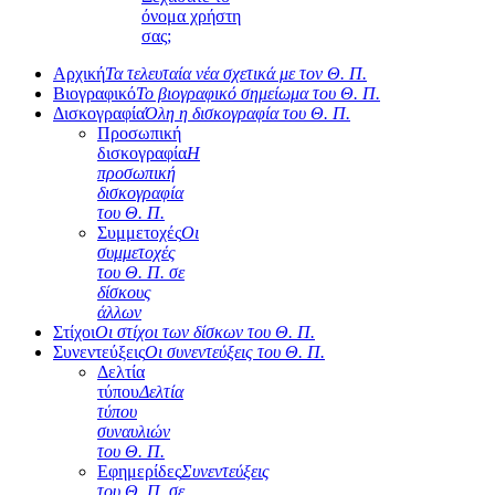
όνομα χρήστη
σας;
Αρχική
Τα τελευταία νέα σχετικά με τον Θ. Π.
Βιογραφικό
Το βιογραφικό σημείωμα του Θ. Π.
Δισκογραφία
Όλη η δισκογραφία του Θ. Π.
Προσωπική
δισκογραφία
Η
προσωπική
δισκογραφία
του Θ. Π.
Συμμετοχές
Οι
συμμετοχές
του Θ. Π. σε
δίσκους
άλλων
Στίχοι
Οι στίχοι των δίσκων του Θ. Π.
Συνεντεύξεις
Οι συνεντεύξεις του Θ. Π.
Δελτία
τύπου
Δελτία
τύπου
συναυλιών
του Θ. Π.
Εφημερίδες
Συνεντεύξεις
του Θ. Π. σε