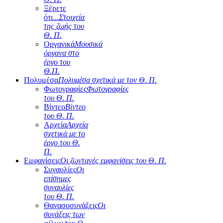
Ξέρετε
ότι...
Στοιχεία
της ζωής του
Θ. Π.
Οργανικά
Μουσικά
όργανα στο
έργο του
Θ.Π.
Πολυμέσα
Πολυμέσα σχετικά με τον Θ. Π.
Φωτογραφίες
Φωτογραφίες
του Θ. Π.
Βίντεο
Βίντεο
του Θ. Π.
Αρχεία
Αρχεία
σχετικά με το
έργο του Θ.
Π.
Εμφανίσεις
Οι ζωντανές εμφανίσεις του Θ. Π.
Συναυλίες
Οι
επίσημες
συναυλίες
του Θ. Π.
Θανασοσυνάξεις
Οι
συνάξεις των