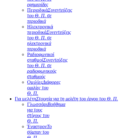
εφημερίδες
Περιοδικά
Συνεντεύξεις
του Θ. Π. σε
περιοδικά
Ηλεκτρονικά
περιοδικά
Συνεντεύξεις
του Θ. Π. σε
ηλεκτρονικά
περιοδικά
Ραδιοφωνικοί
σταθμοί
Συνεντεύξεις
του Θ. Π. σε
ραδιοφωνικούς
σταθμούς
Ομιλίες
Διάφορες
ομιλίες του
Θ. Π.
Για μελέτη
Στοιχεία για τη μελέτη του έργου του Θ. Π.
Γλωσσάρι
Βοήθημα
για τους
στίχους του
Θ. Π.
Έναστρον
Το
σύμπαν του
Θ. Π.