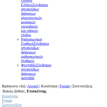
Οδηγοί
Εξόδου
Σύνδεσμοι
ιστοσελίδων
διάφορων
ηλεκτρονικών
μουσικών
περιοδικών
και οδηγών
εξόδου
Ραδιοφωνικοί
Σταθμοί
Σύνδεσμοι
ιστοσελίδων
διάφορων
ραδιοφωνικών
σταθμών
Φεστιβάλ
Σύνδεσμοι
ιστοσελίδων
διάφορων
φεστιβάλ
Βρίσκεστε εδώ:
Αρχική
|
Κοινότητα
|
Forum
|
Συνεντεύξεις
Καλώς ήλθατε,
Επισκέπτης
Κοινότητα
Forum
Συνεντεύξεις