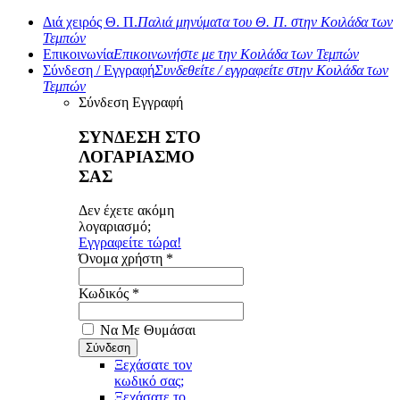
Διά χειρός Θ. Π.
Παλιά μηνύματα του Θ. Π. στην Κοιλάδα των
Τεμπών
Επικοινωνία
Επικοινωνήστε με την Κοιλάδα των Τεμπών
Σύνδεση / Εγγραφή
Συνδεθείτε / εγγραφείτε στην Κοιλάδα των
Τεμπών
Σύνδεση
Εγγραφή
ΣΥΝΔΕΣΗ ΣΤΟ
ΛΟΓΑΡΙΑΣΜΟ
ΣΑΣ
Δεν έχετε ακόμη
λογαριασμό;
Εγγραφείτε τώρα!
Όνομα χρήστη *
Κωδικός *
Να Με Θυμάσαι
Ξεχάσατε τον
κωδικό σας;
Ξεχάσατε το