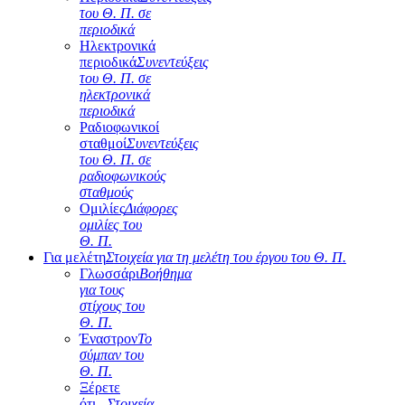
του Θ. Π. σε
περιοδικά
Ηλεκτρονικά
περιοδικά
Συνεντεύξεις
του Θ. Π. σε
ηλεκτρονικά
περιοδικά
Ραδιοφωνικοί
σταθμοί
Συνεντεύξεις
του Θ. Π. σε
ραδιοφωνικούς
σταθμούς
Ομιλίες
Διάφορες
ομιλίες του
Θ. Π.
Για μελέτη
Στοιχεία για τη μελέτη του έργου του Θ. Π.
Γλωσσάρι
Βοήθημα
για τους
στίχους του
Θ. Π.
Έναστρον
Το
σύμπαν του
Θ. Π.
Ξέρετε
ότι...
Στοιχεία