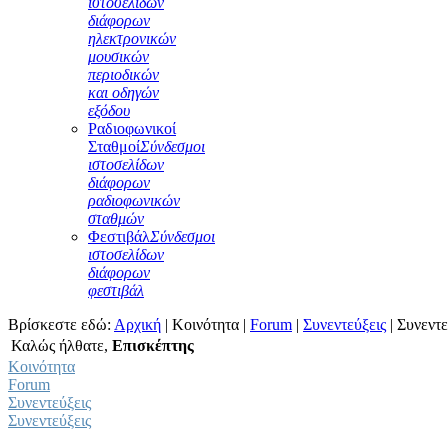
ιστοσελίδων
διάφορων
ηλεκτρονικών
μουσικών
περιοδικών
και οδηγών
εξόδου
Ραδιοφωνικοί
Σταθμοί
Σύνδεσμοι
ιστοσελίδων
διάφορων
ραδιοφωνικών
σταθμών
Φεστιβάλ
Σύνδεσμοι
ιστοσελίδων
διάφορων
φεστιβάλ
Βρίσκεστε εδώ:
Αρχική
|
Κοινότητα
|
Forum
|
Συνεντεύξεις
|
Συνεντε
Καλώς ήλθατε,
Επισκέπτης
Κοινότητα
Forum
Συνεντεύξεις
Συνεντεύξεις