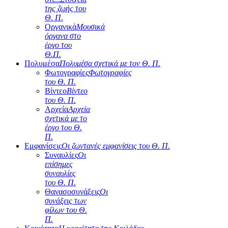
της ζωής του
Θ. Π.
Οργανικά
Μουσικά
όργανα στο
έργο του
Θ.Π.
Πολυμέσα
Πολυμέσα σχετικά με τον Θ. Π.
Φωτογραφίες
Φωτογραφίες
του Θ. Π.
Βίντεο
Βίντεο
του Θ. Π.
Αρχεία
Αρχεία
σχετικά με το
έργο του Θ.
Π.
Εμφανίσεις
Οι ζωντανές εμφανίσεις του Θ. Π.
Συναυλίες
Οι
επίσημες
συναυλίες
του Θ. Π.
Θανασοσυνάξεις
Οι
συνάξεις των
φίλων του Θ.
Π.