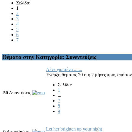
Σελίδα:
1
2
3
4
5
6
7
Θέματα στην Κατηγορία: Συνεντεύξεις
Λένε για σένα .......
Έναρξη θέματος 20 έτη 2 μήνες πριν,
από τον
Σελίδα:
1
50
Απαντήσεις
...
7
8
9
Let her brighten up your night
0
Απαντήσεις