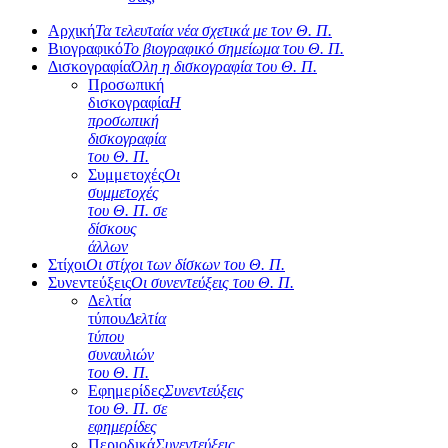
Αρχική
Τα τελευταία νέα σχετικά με τον Θ. Π.
Βιογραφικό
Το βιογραφικό σημείωμα του Θ. Π.
Δισκογραφία
Όλη η δισκογραφία του Θ. Π.
Προσωπική
δισκογραφία
Η
προσωπική
δισκογραφία
του Θ. Π.
Συμμετοχές
Οι
συμμετοχές
του Θ. Π. σε
δίσκους
άλλων
Στίχοι
Οι στίχοι των δίσκων του Θ. Π.
Συνεντεύξεις
Οι συνεντεύξεις του Θ. Π.
Δελτία
τύπου
Δελτία
τύπου
συναυλιών
του Θ. Π.
Εφημερίδες
Συνεντεύξεις
του Θ. Π. σε
εφημερίδες
Περιοδικά
Συνεντεύξεις