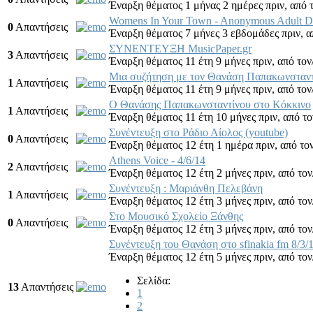
Έναρξη θέματος 1 μήνας 2 ημέρες πριν,
από 
Womens In Your Town - Anonymous Adult Da
0
Απαντήσεις
Έναρξη θέματος 7 μήνες 3 εβδομάδες πριν,
α
ΣΥΝΕΝΤΕΥΞΗ MusicPaper.gr
3
Απαντήσεις
Έναρξη θέματος 11 έτη 9 μήνες πριν,
από τον
Μια συζήτηση με τον Θανάση Παπακωνσταν
1
Απαντήσεις
Έναρξη θέματος 11 έτη 9 μήνες πριν,
από τον
Ο Θανάσης Παπακωνσταντίνου στο Κόκκινο
1
Απαντήσεις
Έναρξη θέματος 11 έτη 10 μήνες πριν,
από το
Συνέντευξη στο Ράδιο Αίολος (youtube)
0
Απαντήσεις
Έναρξη θέματος 12 έτη 1 ημέρα πριν,
από το
Athens Voice - 4/6/14
2
Απαντήσεις
Έναρξη θέματος 12 έτη 2 μήνες πριν,
από τον
Συνέντευξη : Μαριάνθη Πελεβάνη
1
Απαντήσεις
Έναρξη θέματος 12 έτη 3 μήνες πριν,
από τον
Στο Μουσικό Σχολείο Ξάνθης
0
Απαντήσεις
Έναρξη θέματος 12 έτη 3 μήνες πριν,
από τον
Συνέντευξη του Θανάση στο sfinakia fm 8/3/
Έναρξη θέματος 12 έτη 5 μήνες πριν,
από τον
Σελίδα:
13
Απαντήσεις
1
2