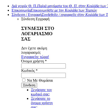
Διά χειρός Θ. Π.
Παλιά μηνύματα του Θ. Π. στην Κοιλάδα των
Επικοινωνία
Επικοινωνήστε με την Κοιλάδα των Τεμπών
Σύνδεση / Εγγραφή
Συνδεθείτε / εγγραφείτε στην Κοιλάδα των 
Σύνδεση
Εγγραφή
ΣΥΝΔΕΣΗ ΣΤΟ
ΛΟΓΑΡΙΑΣΜΟ
ΣΑΣ
Δεν έχετε ακόμη
λογαριασμό;
Εγγραφείτε τώρα!
Όνομα χρήστη *
Κωδικός *
Να Με Θυμάσαι
Ξεχάσατε τον
κωδικό σας;
Ξεχάσατε το
όνομα χρήστη
σας;