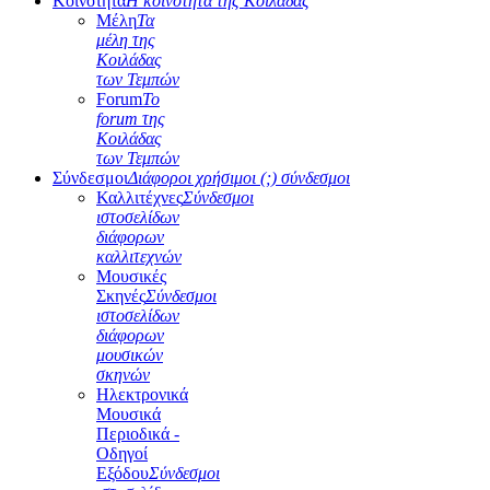
Κοινότητα
Η κοινότητα της Κοιλάδας
Μέλη
Τα
μέλη της
Κοιλάδας
των Τεμπών
Forum
Το
forum της
Κοιλάδας
των Τεμπών
Σύνδεσμοι
Διάφοροι χρήσιμοι (;) σύνδεσμοι
Καλλιτέχνες
Σύνδεσμοι
ιστοσελίδων
διάφορων
καλλιτεχνών
Μουσικές
Σκηνές
Σύνδεσμοι
ιστοσελίδων
διάφορων
μουσικών
σκηνών
Ηλεκτρονικά
Μουσικά
Περιοδικά -
Οδηγοί
Εξόδου
Σύνδεσμοι