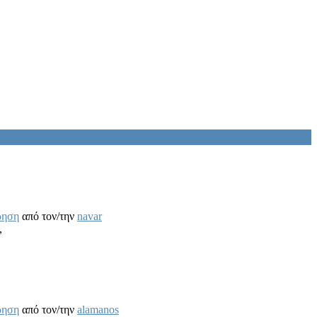
ρηση
από τον/την
navar
,
ρηση
από τον/την
alamanos