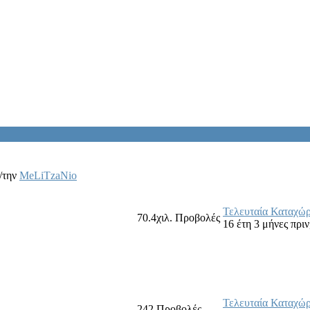
/την
MeLiTzaNio
Τελευταία Καταχώ
70.4χιλ.
Προβολές
16 έτη 3 μήνες πριν
Τελευταία Καταχώ
242
Προβολές