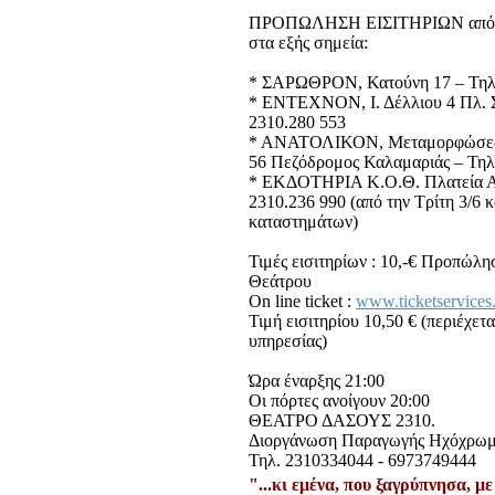
ΠΡΟΠΩΛΗΣΗ ΕΙΣΙΤΗΡΙΩΝ από Σ
στα εξής σημεία:
* ΣΑΡΩΘΡΟΝ, Κατούνη 17 – Τηλ.
* ΕΝΤΕΧΝΟΝ, Ι. Δέλλιου 4 Πλ. Σ
2310.280 553
* ΑΝΑΤΟΛΙΚΟΝ, Μεταμορφώσεω
56 Πεζόδρομος Καλαμαριάς – Τηλ
* ΕΚΔΟΤΗΡΙΑ Κ.Ο.Θ. Πλατεία Αρ
2310.236 990 (από την Τρίτη 3/6 κ
καταστημάτων)
Τιμές εισιτηρίων : 10,-€ Προπώλησ
Θεάτρου
On line ticket :
www.ticketservices
Τιμή εισιτηρίου 10,50 € (περιέχετ
υπηρεσίας)
Ώρα έναρξης 21:00
Οι πόρτες ανοίγουν 20:00
ΘΕΑΤΡΟ ΔΑΣΟΥΣ 2310.
Διοργάνωση Παραγωγής Ηχόχρω
Τηλ. 2310334044 - 6973749444
"...κι εμένα, που ξαγρύπνησα, με