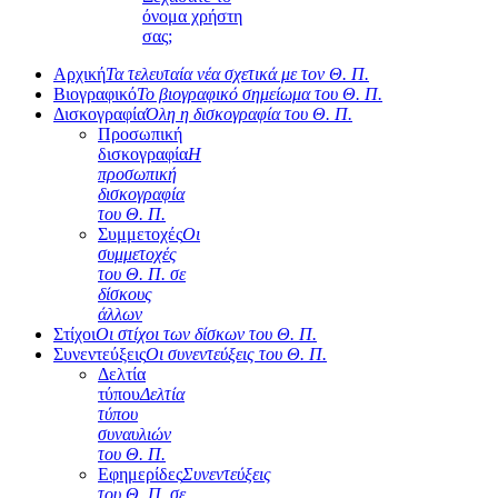
όνομα χρήστη
σας;
Αρχική
Τα τελευταία νέα σχετικά με τον Θ. Π.
Βιογραφικό
Το βιογραφικό σημείωμα του Θ. Π.
Δισκογραφία
Όλη η δισκογραφία του Θ. Π.
Προσωπική
δισκογραφία
Η
προσωπική
δισκογραφία
του Θ. Π.
Συμμετοχές
Οι
συμμετοχές
του Θ. Π. σε
δίσκους
άλλων
Στίχοι
Οι στίχοι των δίσκων του Θ. Π.
Συνεντεύξεις
Οι συνεντεύξεις του Θ. Π.
Δελτία
τύπου
Δελτία
τύπου
συναυλιών
του Θ. Π.
Εφημερίδες
Συνεντεύξεις
του Θ. Π. σε