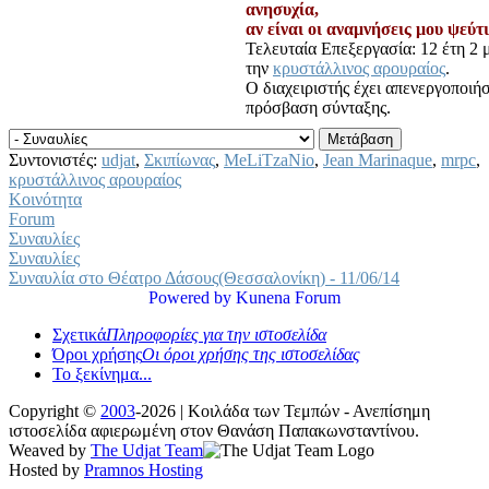
ανησυχία,
αν είναι οι αναμνήσεις μου ψεύτ
Τελευταία Επεξεργασία: 12 έτη 2 μ
την
κρυστάλλινος αρουραίος
.
Ο διαχειριστής έχει απενεργοποιή
πρόσβαση σύνταξης.
Συντονιστές:
udjat
,
Σκιπίωνας
,
MeLiTzaNio
,
Jean Marinaque
,
mrpc
,
κρυστάλλινος αρουραίος
Κοινότητα
Forum
Συναυλίες
Συναυλίες
Συναυλία στο Θέατρο Δάσους(Θεσσαλονίκη) - 11/06/14
Powered by
Kunena Forum
Σχετικά
Πληροφορίες για την ιστοσελίδα
Όροι χρήσης
Οι όροι χρήσης της ιστοσελίδας
Το ξεκίνημα...
Copyright ©
2003
-2026 | Κοιλάδα των Τεμπών - Ανεπίσημη
ιστοσελίδα αφιερωμένη στον Θανάση Παπακωνσταντίνου.
Weaved by
The Udjat Team
Hosted by
Pramnos Hosting