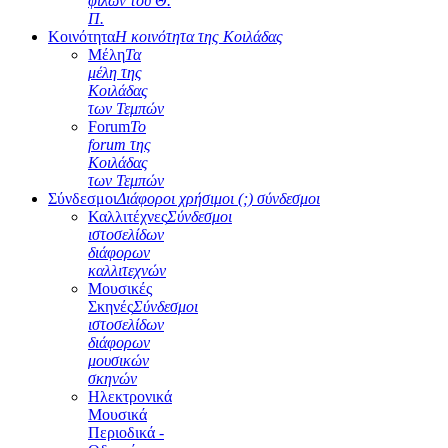
φίλων του Θ.
Π.
Κοινότητα
Η κοινότητα της Κοιλάδας
Μέλη
Τα
μέλη της
Κοιλάδας
των Τεμπών
Forum
Το
forum της
Κοιλάδας
των Τεμπών
Σύνδεσμοι
Διάφοροι χρήσιμοι (;) σύνδεσμοι
Καλλιτέχνες
Σύνδεσμοι
ιστοσελίδων
διάφορων
καλλιτεχνών
Μουσικές
Σκηνές
Σύνδεσμοι
ιστοσελίδων
διάφορων
μουσικών
σκηνών
Ηλεκτρονικά
Μουσικά
Περιοδικά -