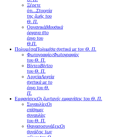
Ξέρετε
ότι...
Στοιχεία
της ζωής του
Θ. Π.
Οργανικά
Μουσικά
όργανα στο
έργο του
Θ.Π.
Πολυμέσα
Πολυμέσα σχετικά με τον Θ. Π.
Φωτογραφίες
Φωτογραφίες
του Θ. Π.
Βίντεο
Βίντεο
του Θ. Π.
Αρχεία
Αρχεία
σχετικά με το
έργο του Θ.
Π.
Εμφανίσεις
Οι ζωντανές εμφανίσεις του Θ. Π.
Συναυλίες
Οι
επίσημες
συναυλίες
του Θ. Π.
Θανασοσυνάξεις
Οι
συνάξεις των