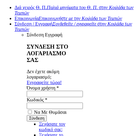
Διά χειρός Θ. Π.
Παλιά μηνύματα του Θ. Π. στην Κοιλάδα των
Τεμπών
Επικοινωνία
Επικοινωνήστε με την Κοιλάδα των Τεμπών
Σύνδεση / Εγγραφή
Συνδεθείτε / εγγραφείτε στην Κοιλάδα των
Τεμπών
Σύνδεση
Εγγραφή
ΣΥΝΔΕΣΗ ΣΤΟ
ΛΟΓΑΡΙΑΣΜΟ
ΣΑΣ
Δεν έχετε ακόμη
λογαριασμό;
Εγγραφείτε τώρα!
Όνομα χρήστη *
Κωδικός *
Να Με Θυμάσαι
Ξεχάσατε τον
κωδικό σας;
Ξεχάσατε το