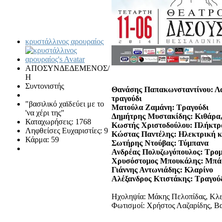
κρυστάλλινος αρουραίος
ΑΠΟΣΥΝΔΕΔΕΜΕΝΟΣ/
Η
Συντονιστής
Θανάσης Παπακωνσταντίνου: Λα
τραγούδι
"βασιλικό χαϊδεύει με το
Ματούλα Ζαμάνη: Τραγούδι
'να χέρι της"
Δημήτρης Μυστακίδης: Κιθάρα,
Καταχωρήσεις: 1768
Κωστής Χριστοδούλου: Πλήκτρ
Ληφθείσες Ευχαριστίες: 9
Κώστας Παντέλης: Ηλεκτρική 
Κάρμα: 59
Σωτήρης Ντούβας: Τύμπανα
Ανδρέας Πολυζωγόπουλος: Τρομ
Χρυσόστομος Μπουκάλης: Μπά
Γιάννης Αντωνιάδης: Κλαρίνο
Αλέξανδρος Κτιστάκης: Τραγού
Ηχοληψία: Μάκης Πελοπίδας, Κλ
Φωτισμοί: Χρήστος Λαζαρίδης, Β