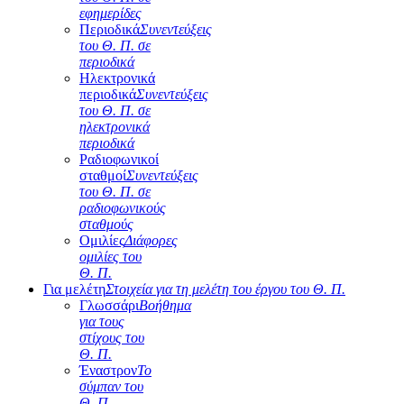
εφημερίδες
Περιοδικά
Συνεντεύξεις
του Θ. Π. σε
περιοδικά
Ηλεκτρονικά
περιοδικά
Συνεντεύξεις
του Θ. Π. σε
ηλεκτρονικά
περιοδικά
Ραδιοφωνικοί
σταθμοί
Συνεντεύξεις
του Θ. Π. σε
ραδιοφωνικούς
σταθμούς
Ομιλίες
Διάφορες
ομιλίες του
Θ. Π.
Για μελέτη
Στοιχεία για τη μελέτη του έργου του Θ. Π.
Γλωσσάρι
Βοήθημα
για τους
στίχους του
Θ. Π.
Έναστρον
Το
σύμπαν του
Θ. Π.