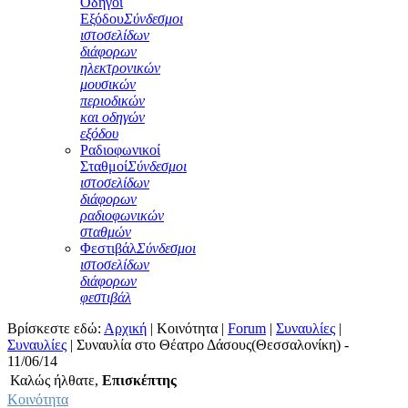
Οδηγοί
Εξόδου
Σύνδεσμοι
ιστοσελίδων
διάφορων
ηλεκτρονικών
μουσικών
περιοδικών
και οδηγών
εξόδου
Ραδιοφωνικοί
Σταθμοί
Σύνδεσμοι
ιστοσελίδων
διάφορων
ραδιοφωνικών
σταθμών
Φεστιβάλ
Σύνδεσμοι
ιστοσελίδων
διάφορων
φεστιβάλ
Βρίσκεστε εδώ:
Αρχική
|
Κοινότητα
|
Forum
|
Συναυλίες
|
Συναυλίες
|
Συναυλία στο Θέατρο Δάσους(Θεσσαλονίκη) -
11/06/14
Καλώς ήλθατε,
Επισκέπτης
Κοινότητα