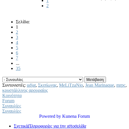
1
2
Σελίδα:
1
2
3
4
5
6
7
...
35
Συντονιστές:
udjat
,
Σκιπίωνας
,
MeLiTzaNio
,
Jean Marinaque
,
mrpc
,
κρυστάλλινος αρουραίος
Κοινότητα
Forum
Συναυλίες
Συναυλίες
Powered by
Kunena Forum
Σχετικά
Πληροφορίες για την ιστοσελίδα