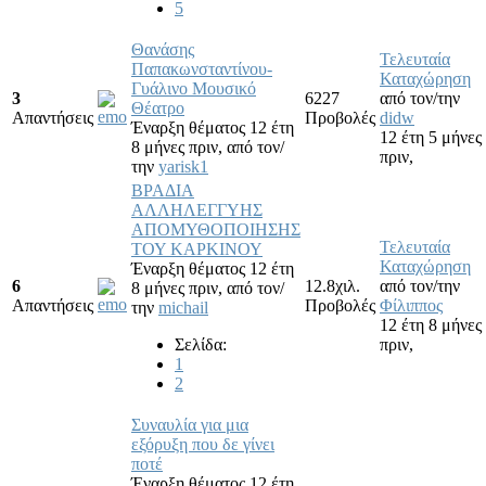
5
Θανάσης
Τελευταία
Παπακωνσταντίνου-
Καταχώρηση
Γυάλινο Μουσικό
3
6227
από τον/την
Θέατρο
Απαντήσεις
Προβολές
didw
Έναρξη θέματος 12 έτη
12 έτη 5 μήνες
8 μήνες πριν,
από τον/
πριν,
την
yarisk1
ΒΡΑΔΙΑ
ΑΛΛΗΛΕΓΓΥΗΣ
ΑΠΟΜΥΘΟΠΟΙΗΣΗΣ
Τελευταία
ΤΟΥ ΚΑΡΚΙΝΟΥ
Καταχώρηση
Έναρξη θέματος 12 έτη
6
12.8χιλ.
από τον/την
8 μήνες πριν,
από τον/
Απαντήσεις
Προβολές
Φίλιππος
την
michail
12 έτη 8 μήνες
Σελίδα:
πριν,
1
2
Συναυλία για μια
εξόρυξη που δε γίνει
ποτέ
Έναρξη θέματος 12 έτη