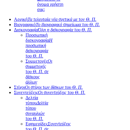
όνομα χρήστη
σας;
Αρχική
Τα τελευταία νέα σχετικά με τον Θ. Π.
Βιογραφικό
Το βιογραφικό σημείωμα του Θ. Π.
Δισκογραφία
Όλη η δισκογραφία του Θ. Π.
Προσωπική
δισκογραφία
Η
προσωπική
δισκογραφία
του Θ. Π.
Συμμετοχές
Οι
συμμετοχές
του Θ. Π. σε
δίσκους
άλλων
Στίχοι
Οι στίχοι των δίσκων του Θ. Π.
Συνεντεύξεις
Οι συνεντεύξεις του Θ. Π.
Δελτία
τύπου
Δελτία
τύπου
συναυλιών
του Θ. Π.
Εφημερίδες
Συνεντεύξεις
του Θ. Π. σε