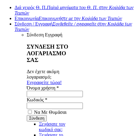
Διά χειρός Θ. Π.
Παλιά μηνύματα του Θ. Π. στην Κοιλάδα των
Τεμπών
Επικοινωνία
Επικοινωνήστε με την Κοιλάδα των Τεμπών
Σύνδεση / Εγγραφή
Συνδεθείτε / εγγραφείτε στην Κοιλάδα των
Τεμπών
Σύνδεση
Εγγραφή
ΣΥΝΔΕΣΗ ΣΤΟ
ΛΟΓΑΡΙΑΣΜΟ
ΣΑΣ
Δεν έχετε ακόμη
λογαριασμό;
Εγγραφείτε τώρα!
Όνομα χρήστη *
Κωδικός *
Να Με Θυμάσαι
Ξεχάσατε τον
κωδικό σας;
Ξεχάσατε το