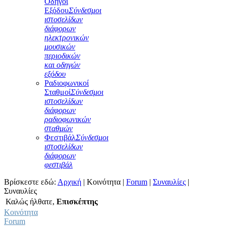
Οδηγοί
Εξόδου
Σύνδεσμοι
ιστοσελίδων
διάφορων
ηλεκτρονικών
μουσικών
περιοδικών
και οδηγών
εξόδου
Ραδιοφωνικοί
Σταθμοί
Σύνδεσμοι
ιστοσελίδων
διάφορων
ραδιοφωνικών
σταθμών
Φεστιβάλ
Σύνδεσμοι
ιστοσελίδων
διάφορων
φεστιβάλ
Βρίσκεστε εδώ:
Αρχική
|
Κοινότητα
|
Forum
|
Συναυλίες
|
Συναυλίες
Καλώς ήλθατε,
Επισκέπτης
Κοινότητα
Forum