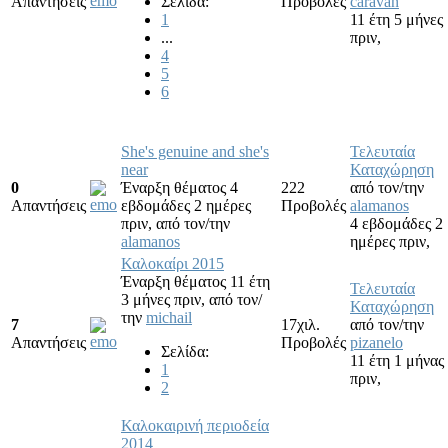
Απαντήσεις
Σελίδα:
Προβολές
caravan
1
11 έτη 5 μήνες
...
πριν,
4
5
6
She's genuine and she's
Τελευταία
near
Καταχώρηση
0
Έναρξη θέματος 4
222
από τον/την
Απαντήσεις
εβδομάδες 2 ημέρες
Προβολές
alamanos
πριν,
από τον/την
4 εβδομάδες 2
alamanos
ημέρες πριν,
Καλοκαίρι 2015
Έναρξη θέματος 11 έτη
Τελευταία
3 μήνες πριν,
από τον/
Καταχώρηση
την
michail
7
17χιλ.
από τον/την
Απαντήσεις
Προβολές
pizanelo
Σελίδα:
11 έτη 1 μήνας
1
πριν,
2
Καλοκαιρινή περιοδεία
2014