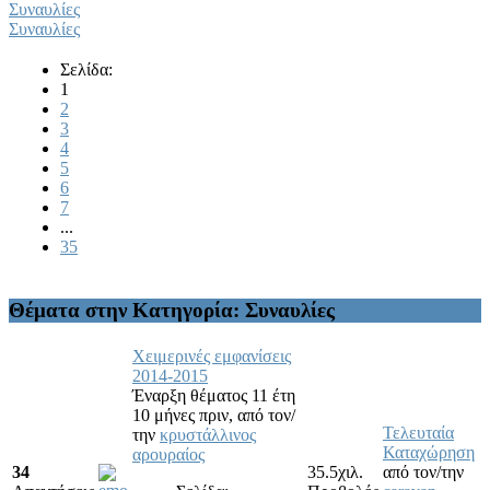
Συναυλίες
Συναυλίες
Σελίδα:
1
2
3
4
5
6
7
...
35
Θέματα στην Κατηγορία: Συναυλίες
Χειμερινές εμφανίσεις
2014-2015
Έναρξη θέματος 11 έτη
10 μήνες πριν,
από τον/
Τελευταία
την
κρυστάλλινος
Καταχώρηση
αρουραίος
34
35.5χιλ.
από τον/την