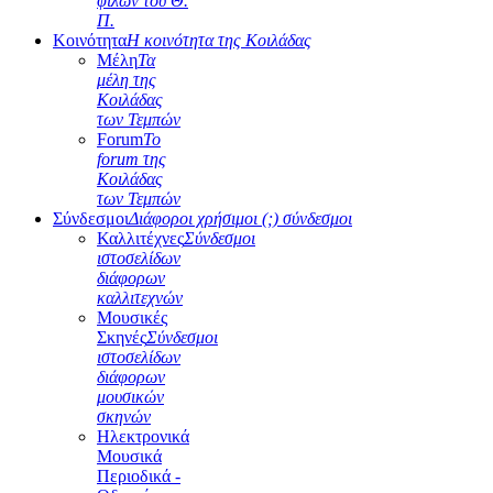
φίλων του Θ.
Π.
Κοινότητα
Η κοινότητα της Κοιλάδας
Μέλη
Τα
μέλη της
Κοιλάδας
των Τεμπών
Forum
Το
forum της
Κοιλάδας
των Τεμπών
Σύνδεσμοι
Διάφοροι χρήσιμοι (;) σύνδεσμοι
Καλλιτέχνες
Σύνδεσμοι
ιστοσελίδων
διάφορων
καλλιτεχνών
Μουσικές
Σκηνές
Σύνδεσμοι
ιστοσελίδων
διάφορων
μουσικών
σκηνών
Ηλεκτρονικά
Μουσικά
Περιοδικά -