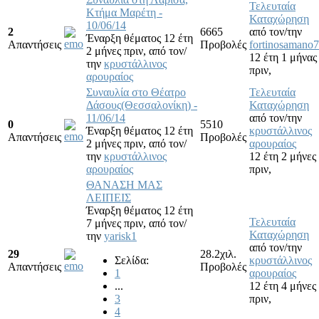
Τελευταία
Κτήμα Μαρέτη -
Καταχώρηση
10/06/14
2
6665
από τον/την
Έναρξη θέματος 12 έτη
Απαντήσεις
Προβολές
fortinosamano7
2 μήνες πριν,
από τον/
12 έτη 1 μήνας
την
κρυστάλλινος
πριν,
αρουραίος
Συναυλία στο Θέατρο
Τελευταία
Δάσους(Θεσσαλονίκη) -
Καταχώρηση
11/06/14
από τον/την
0
5510
Έναρξη θέματος 12 έτη
κρυστάλλινος
Απαντήσεις
Προβολές
2 μήνες πριν,
από τον/
αρουραίος
την
κρυστάλλινος
12 έτη 2 μήνες
αρουραίος
πριν,
ΘΑΝΑΣΗ ΜΑΣ
ΛΕΙΠΕΙΣ
Έναρξη θέματος 12 έτη
Τελευταία
7 μήνες πριν,
από τον/
Καταχώρηση
την
yarisk1
από τον/την
29
28.2χιλ.
Σελίδα:
κρυστάλλινος
Απαντήσεις
Προβολές
1
αρουραίος
...
12 έτη 4 μήνες
3
πριν,
4