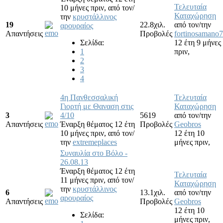
Τελευταία
10 μήνες πριν,
από τον/
Καταχώρηση
την
κρυστάλλινος
19
22.8χιλ.
από τον/την
αρουραίος
Απαντήσεις
Προβολές
fortinosamano7
Σελίδα:
12 έτη 9 μήνες
1
πριν,
2
3
4
4η Πανθεσσαλική
Τελευταία
Γιορτή με Θαναση στις
Καταχώρηση
3
4/10
5619
από τον/την
Απαντήσεις
Έναρξη θέματος 12 έτη
Προβολές
Geobros
10 μήνες πριν,
από τον/
12 έτη 10
την
extremeplaces
μήνες πριν,
Συναυλία στο Βόλο -
26.08.13
Έναρξη θέματος 12 έτη
Τελευταία
11 μήνες πριν,
από τον/
Καταχώρηση
την
κρυστάλλινος
6
13.1χιλ.
από τον/την
αρουραίος
Απαντήσεις
Προβολές
Geobros
12 έτη 10
Σελίδα:
μήνες πριν,