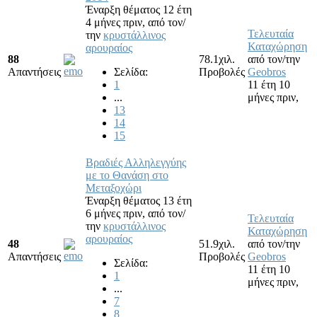
Έναρξη θέματος 12 έτη
4 μήνες πριν,
από τον/
Τελευταία
την
κρυστάλλινος
Καταχώρηση
αρουραίος
88
78.1χιλ.
από τον/την
Απαντήσεις
Σελίδα:
Προβολές
Geobros
1
11 έτη 10
...
μήνες πριν,
13
14
15
Βραδιές Αλληλεγγύης
με το Θανάση στο
Μεταξοχώρι
Έναρξη θέματος 13 έτη
6 μήνες πριν,
από τον/
Τελευταία
την
κρυστάλλινος
Καταχώρηση
αρουραίος
48
51.9χιλ.
από τον/την
Απαντήσεις
Προβολές
Geobros
Σελίδα:
11 έτη 10
1
μήνες πριν,
...
7
8