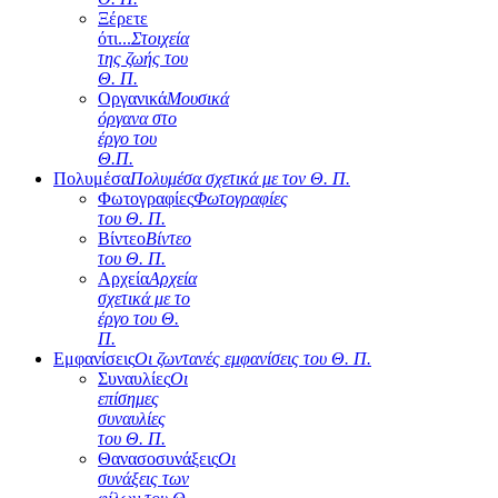
Ξέρετε
ότι...
Στοιχεία
της ζωής του
Θ. Π.
Οργανικά
Μουσικά
όργανα στο
έργο του
Θ.Π.
Πολυμέσα
Πολυμέσα σχετικά με τον Θ. Π.
Φωτογραφίες
Φωτογραφίες
του Θ. Π.
Βίντεο
Βίντεο
του Θ. Π.
Αρχεία
Αρχεία
σχετικά με το
έργο του Θ.
Π.
Εμφανίσεις
Οι ζωντανές εμφανίσεις του Θ. Π.
Συναυλίες
Οι
επίσημες
συναυλίες
του Θ. Π.
Θανασοσυνάξεις
Οι
συνάξεις των