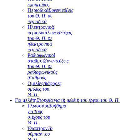
εφημερίδες
Περιοδικά
Συνεντεύξεις
του Θ. Π. σε
περιοδικά
Ηλεκτρονικά
περιοδικά
Συνεντεύξεις
του Θ. Π. σε
ηλεκτρονικά
περιοδικά
Ραδιοφωνικοί
σταθμοί
Συνεντεύξεις
του Θ. Π. σε
ραδιοφωνικούς
σταθμούς
Ομιλίες
Διάφορες
ομιλίες του
Θ. Π.
Για μελέτη
Στοιχεία για τη μελέτη του έργου του Θ. Π.
Γλωσσάρι
Βοήθημα
για τους
στίχους του
Θ. Π.
Έναστρον
Το
σύμπαν του
Θ. Π.