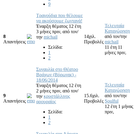
9
Τραγούδια που θέλουμε
να ακούσουμε ζωντανά!
Τελευταία
Έναρξη θέματος 12 έτη
Καταχώρηση
3 μήνες πριν,
από τον/
8
14χιλ.
από τον/την
την
michail
Απαντήσεις
Προβολές
michail
Σελίδα:
11 έτη 11
1
μήνες πριν,
2
Συναυλία στο Θέατρο
Βράχων (Βύρωνας) -
18/06/2014
Τελευταία
Έναρξη θέματος 12 έτη
Καταχώρηση
2 μήνες πριν,
από τον/
9
15.6χιλ.
από τον/την
την
κρυστάλλινος
Απαντήσεις
Προβολές
Soulful
αρουραίος
12 έτη 1 μήνας
Σελίδα:
πριν,
1
2
Συναυλία στη Λάρισα,