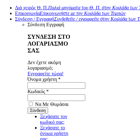
Διά χειρός Θ. Π.
Παλιά μηνύματα του Θ. Π. στην Κοιλάδα των
Επικοινωνία
Επικοινωνήστε με την Κοιλάδα των Τεμπών
Σύνδεση / Εγγραφή
Συνδεθείτε / εγγραφείτε στην Κοιλάδα των 
Σύνδεση
Εγγραφή
ΣΥΝΔΕΣΗ ΣΤΟ
ΛΟΓΑΡΙΑΣΜΟ
ΣΑΣ
Δεν έχετε ακόμη
λογαριασμό;
Εγγραφείτε τώρα!
Όνομα χρήστη *
Κωδικός *
Να Με Θυμάσαι
Ξεχάσατε τον
κωδικό σας;
Ξεχάσατε το
όνομα χρήστη
σας;