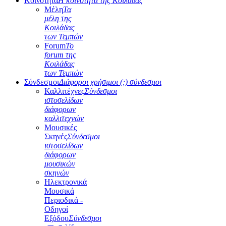
Κοινότητα
Η κοινότητα της Κοιλάδας
Μέλη
Τα
μέλη της
Κοιλάδας
των Τεμπών
Forum
Το
forum της
Κοιλάδας
των Τεμπών
Σύνδεσμοι
Διάφοροι χρήσιμοι (;) σύνδεσμοι
Καλλιτέχνες
Σύνδεσμοι
ιστοσελίδων
διάφορων
καλλιτεχνών
Μουσικές
Σκηνές
Σύνδεσμοι
ιστοσελίδων
διάφορων
μουσικών
σκηνών
Ηλεκτρονικά
Μουσικά
Περιοδικά -
Οδηγοί
Εξόδου
Σύνδεσμοι