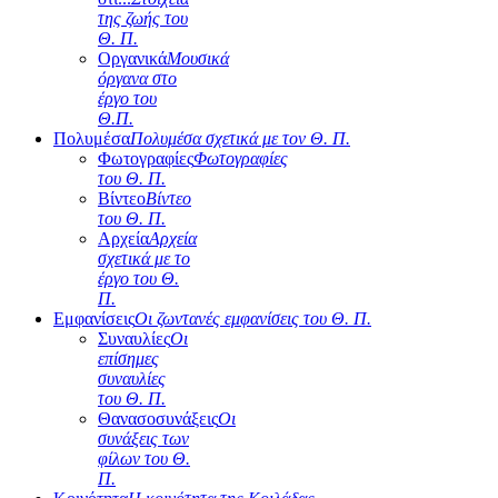
της ζωής του
Θ. Π.
Οργανικά
Μουσικά
όργανα στο
έργο του
Θ.Π.
Πολυμέσα
Πολυμέσα σχετικά με τον Θ. Π.
Φωτογραφίες
Φωτογραφίες
του Θ. Π.
Βίντεο
Βίντεο
του Θ. Π.
Αρχεία
Αρχεία
σχετικά με το
έργο του Θ.
Π.
Εμφανίσεις
Οι ζωντανές εμφανίσεις του Θ. Π.
Συναυλίες
Οι
επίσημες
συναυλίες
του Θ. Π.
Θανασοσυνάξεις
Οι
συνάξεις των
φίλων του Θ.
Π.