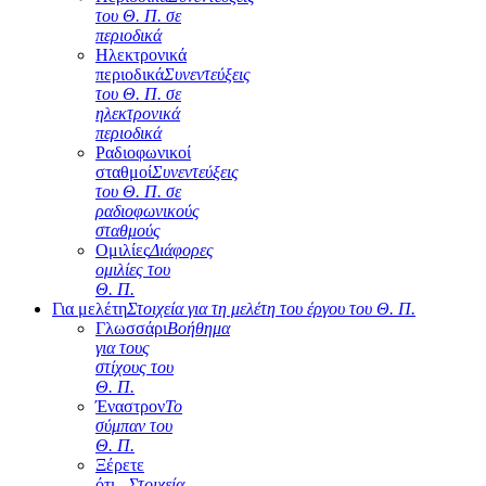
του Θ. Π. σε
περιοδικά
Ηλεκτρονικά
περιοδικά
Συνεντεύξεις
του Θ. Π. σε
ηλεκτρονικά
περιοδικά
Ραδιοφωνικοί
σταθμοί
Συνεντεύξεις
του Θ. Π. σε
ραδιοφωνικούς
σταθμούς
Ομιλίες
Διάφορες
ομιλίες του
Θ. Π.
Για μελέτη
Στοιχεία για τη μελέτη του έργου του Θ. Π.
Γλωσσάρι
Βοήθημα
για τους
στίχους του
Θ. Π.
Έναστρον
Το
σύμπαν του
Θ. Π.
Ξέρετε
ότι...
Στοιχεία