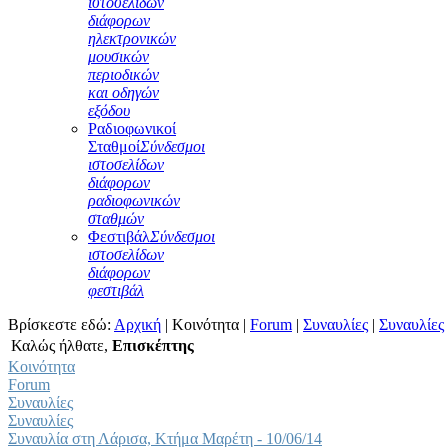
ιστοσελίδων
διάφορων
ηλεκτρονικών
μουσικών
περιοδικών
και οδηγών
εξόδου
Ραδιοφωνικοί
Σταθμοί
Σύνδεσμοι
ιστοσελίδων
διάφορων
ραδιοφωνικών
σταθμών
Φεστιβάλ
Σύνδεσμοι
ιστοσελίδων
διάφορων
φεστιβάλ
Βρίσκεστε εδώ:
Αρχική
|
Κοινότητα
|
Forum
|
Συναυλίες
|
Συναυλίες
Καλώς ήλθατε,
Επισκέπτης
Κοινότητα
Forum
Συναυλίες
Συναυλίες
Συναυλία στη Λάρισα, Κτήμα Μαρέτη - 10/06/14