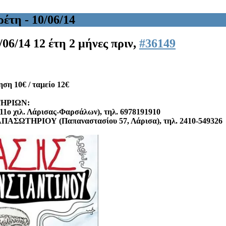
τη - 10/06/14
/06/14
12 έτη 2 μήνες πριν,
#36149
η 10€ / ταμείο 12€
ΗΡΙΩΝ:
 χιλ. Λάρισας-Φαρσάλων), τηλ. 6978191910
ΣΩΤΗΡΙΟΥ (Παπαναστασίου 57, Λάρισα), τηλ. 2410-549326