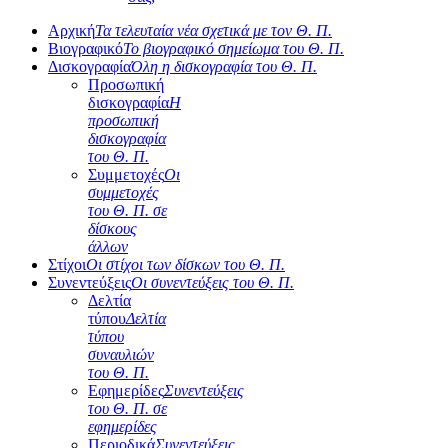
Αρχική
Τα τελευταία νέα σχετικά με τον Θ. Π.
Βιογραφικό
Το βιογραφικό σημείωμα του Θ. Π.
Δισκογραφία
Όλη η δισκογραφία του Θ. Π.
Προσωπική
δισκογραφία
Η
προσωπική
δισκογραφία
του Θ. Π.
Συμμετοχές
Οι
συμμετοχές
του Θ. Π. σε
δίσκους
άλλων
Στίχοι
Οι στίχοι των δίσκων του Θ. Π.
Συνεντεύξεις
Οι συνεντεύξεις του Θ. Π.
Δελτία
τύπου
Δελτία
τύπου
συναυλιών
του Θ. Π.
Εφημερίδες
Συνεντεύξεις
του Θ. Π. σε
εφημερίδες
Περιοδικά
Συνεντεύξεις