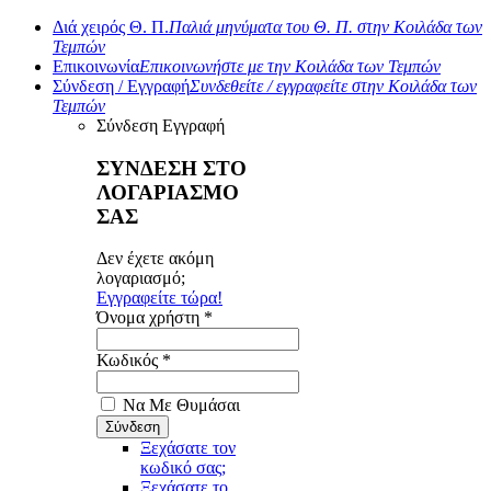
Διά χειρός Θ. Π.
Παλιά μηνύματα του Θ. Π. στην Κοιλάδα των
Τεμπών
Επικοινωνία
Επικοινωνήστε με την Κοιλάδα των Τεμπών
Σύνδεση / Εγγραφή
Συνδεθείτε / εγγραφείτε στην Κοιλάδα των
Τεμπών
Σύνδεση
Εγγραφή
ΣΥΝΔΕΣΗ ΣΤΟ
ΛΟΓΑΡΙΑΣΜΟ
ΣΑΣ
Δεν έχετε ακόμη
λογαριασμό;
Εγγραφείτε τώρα!
Όνομα χρήστη *
Κωδικός *
Να Με Θυμάσαι
Ξεχάσατε τον
κωδικό σας;
Ξεχάσατε το