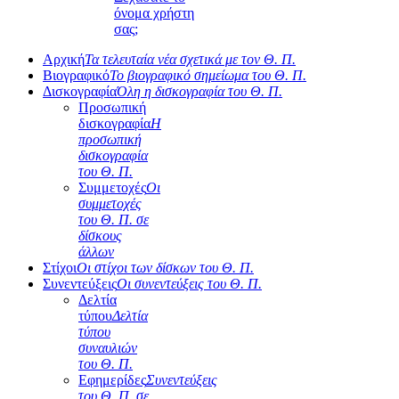
όνομα χρήστη
σας;
Αρχική
Τα τελευταία νέα σχετικά με τον Θ. Π.
Βιογραφικό
Το βιογραφικό σημείωμα του Θ. Π.
Δισκογραφία
Όλη η δισκογραφία του Θ. Π.
Προσωπική
δισκογραφία
Η
προσωπική
δισκογραφία
του Θ. Π.
Συμμετοχές
Οι
συμμετοχές
του Θ. Π. σε
δίσκους
άλλων
Στίχοι
Οι στίχοι των δίσκων του Θ. Π.
Συνεντεύξεις
Οι συνεντεύξεις του Θ. Π.
Δελτία
τύπου
Δελτία
τύπου
συναυλιών
του Θ. Π.
Εφημερίδες
Συνεντεύξεις
του Θ. Π. σε