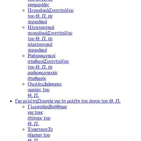
εφημερίδες
Περιοδικά
Συνεντεύξεις
του Θ. Π. σε
περιοδικά
Ηλεκτρονικά
περιοδικά
Συνεντεύξεις
του Θ. Π. σε
ηλεκτρονικά
περιοδικά
Ραδιοφωνικοί
σταθμοί
Συνεντεύξεις
του Θ. Π. σε
ραδιοφωνικούς
σταθμούς
Ομιλίες
Διάφορες
ομιλίες του
Θ. Π.
Για μελέτη
Στοιχεία για τη μελέτη του έργου του Θ. Π.
Γλωσσάρι
Βοήθημα
για τους
στίχους του
Θ. Π.
Έναστρον
Το
σύμπαν του
Θ. Π.