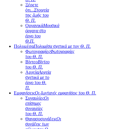
Ξέρετε
ότι...
Στοιχεία
της ζωής του
Θ. Π.
Οργανικά
Μουσικά
όργανα στο
έργο του
Θ.Π.
Πολυμέσα
Πολυμέσα σχετικά με τον Θ. Π.
Φωτογραφίες
Φωτογραφίες
του Θ. Π.
Βίντεο
Βίντεο
του Θ. Π.
Αρχεία
Αρχεία
σχετικά με το
έργο του Θ.
Π.
Εμφανίσεις
Οι ζωντανές εμφανίσεις του Θ. Π.
Συναυλίες
Οι
επίσημες
συναυλίες
του Θ. Π.
Θανασοσυνάξεις
Οι
συνάξεις των