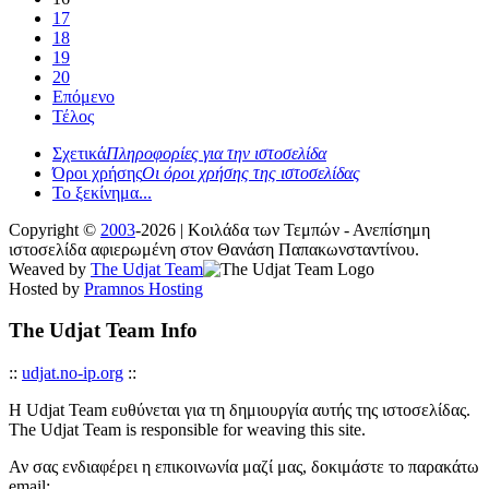
17
18
19
20
Επόμενο
Τέλος
Σχετικά
Πληροφορίες για την ιστοσελίδα
Όροι χρήσης
Οι όροι χρήσης της ιστοσελίδας
Το ξεκίνημα...
Copyright ©
2003
-2026 | Κοιλάδα των Τεμπών - Ανεπίσημη
ιστοσελίδα αφιερωμένη στον Θανάση Παπακωνσταντίνου.
Weaved by
The Udjat Team
Hosted by
Pramnos Hosting
The Udjat Team Info
::
udjat.no-ip.org
::
Η Udjat Team ευθύνεται για τη δημιουργία αυτής της ιστοσελίδας.
The Udjat Team is responsible for weaving this site.
Αν σας ενδιαφέρει η επικοινωνία μαζί μας, δοκιμάστε το παρακάτω
email: