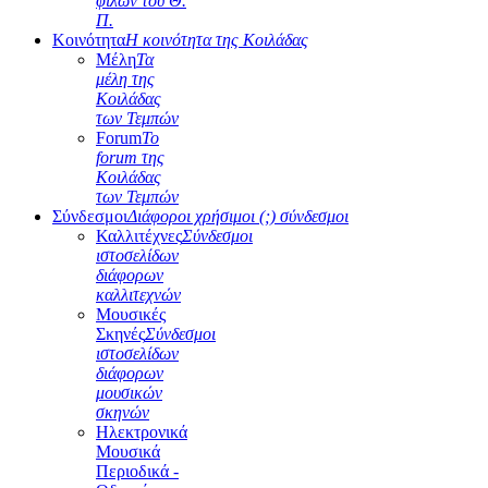
φίλων του Θ.
Π.
Κοινότητα
Η κοινότητα της Κοιλάδας
Μέλη
Τα
μέλη της
Κοιλάδας
των Τεμπών
Forum
Το
forum της
Κοιλάδας
των Τεμπών
Σύνδεσμοι
Διάφοροι χρήσιμοι (;) σύνδεσμοι
Καλλιτέχνες
Σύνδεσμοι
ιστοσελίδων
διάφορων
καλλιτεχνών
Μουσικές
Σκηνές
Σύνδεσμοι
ιστοσελίδων
διάφορων
μουσικών
σκηνών
Ηλεκτρονικά
Μουσικά
Περιοδικά -