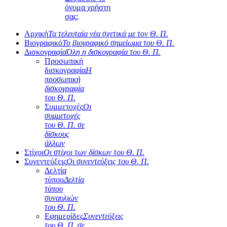
όνομα χρήστη
σας;
Αρχική
Τα τελευταία νέα σχετικά με τον Θ. Π.
Βιογραφικό
Το βιογραφικό σημείωμα του Θ. Π.
Δισκογραφία
Όλη η δισκογραφία του Θ. Π.
Προσωπική
δισκογραφία
Η
προσωπική
δισκογραφία
του Θ. Π.
Συμμετοχές
Οι
συμμετοχές
του Θ. Π. σε
δίσκους
άλλων
Στίχοι
Οι στίχοι των δίσκων του Θ. Π.
Συνεντεύξεις
Οι συνεντεύξεις του Θ. Π.
Δελτία
τύπου
Δελτία
τύπου
συναυλιών
του Θ. Π.
Εφημερίδες
Συνεντεύξεις
του Θ. Π. σε