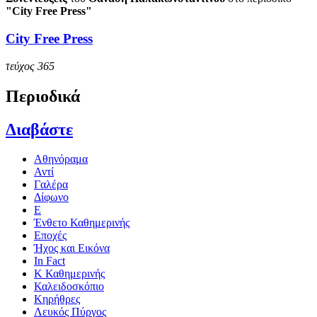
"City Free Press"
City Free Press
τεύχος 365
Περιοδικά
Διαβάστε
Αθηνόραμα
Αντί
Γαλέρα
Δίφωνο
Ε
Ένθετο Καθημερινής
Εποχές
Ήχος και Εικόνα
In Fact
Κ Καθημερινής
Καλειδοσκόπιο
Κηρήθρες
Λευκός Πύργος