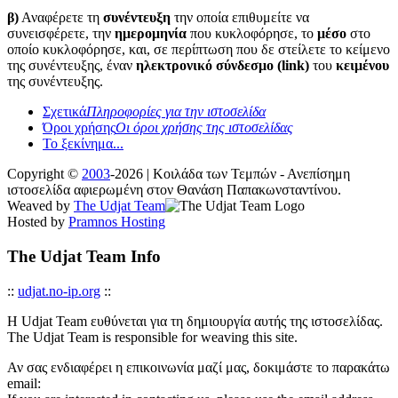
β)
Αναφέρετε τη
συνέντευξη
την οποία επιθυμείτε να
συνεισφέρετε, την
ημερομηνία
που κυκλοφόρησε, το
μέσο
στο
οποίο κυκλοφόρησε, και, σε περίπτωση που δε στείλετε το κείμενο
της συνέντευξης, έναν
ηλεκτρονικό σύνδεσμο (link)
του
κειμένου
της συνέντευξης.
Σχετικά
Πληροφορίες για την ιστοσελίδα
Όροι χρήσης
Οι όροι χρήσης της ιστοσελίδας
Το ξεκίνημα...
Copyright ©
2003
-2026 | Κοιλάδα των Τεμπών - Ανεπίσημη
ιστοσελίδα αφιερωμένη στον Θανάση Παπακωνσταντίνου.
Weaved by
The Udjat Team
Hosted by
Pramnos Hosting
The Udjat Team Info
::
udjat.no-ip.org
::
Η Udjat Team ευθύνεται για τη δημιουργία αυτής της ιστοσελίδας.
The Udjat Team is responsible for weaving this site.
Αν σας ενδιαφέρει η επικοινωνία μαζί μας, δοκιμάστε το παρακάτω
email: