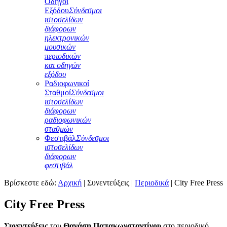
Οδηγοί
Εξόδου
Σύνδεσμοι
ιστοσελίδων
διάφορων
ηλεκτρονικών
μουσικών
περιοδικών
και οδηγών
εξόδου
Ραδιοφωνικοί
Σταθμοί
Σύνδεσμοι
ιστοσελίδων
διάφορων
ραδιοφωνικών
σταθμών
Φεστιβάλ
Σύνδεσμοι
ιστοσελίδων
διάφορων
φεστιβάλ
Βρίσκεστε εδώ:
Αρχική
|
Συνεντεύξεις
|
Περιοδικά
|
City Free Press
City Free Press
Συνεντεύξεις
του
Θανάση Παπακωνσταντίνου
στο περιοδικό