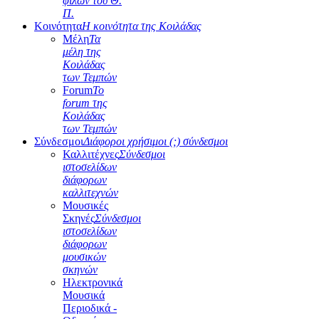
φίλων του Θ.
Π.
Κοινότητα
Η κοινότητα της Κοιλάδας
Μέλη
Τα
μέλη της
Κοιλάδας
των Τεμπών
Forum
Το
forum της
Κοιλάδας
των Τεμπών
Σύνδεσμοι
Διάφοροι χρήσιμοι (;) σύνδεσμοι
Καλλιτέχνες
Σύνδεσμοι
ιστοσελίδων
διάφορων
καλλιτεχνών
Μουσικές
Σκηνές
Σύνδεσμοι
ιστοσελίδων
διάφορων
μουσικών
σκηνών
Ηλεκτρονικά
Μουσικά
Περιοδικά -