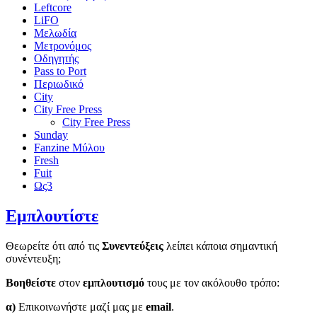
Leftcore
LiFO
Μελωδία
Μετρονόμος
Οδηγητής
Pass to Port
Περιωδικό
City
City Free Press
City Free Press
Sunday
Fanzine Μύλου
Fresh
Fuit
Ως3
Εμπλουτίστε
Θεωρείτε ότι από τις
Συνεντεύξεις
λείπει κάποια σημαντική
συνέντευξη;
Βοηθείστε
στον
εμπλουτισμό
τους με τον ακόλουθο τρόπο:
α)
Επικοινωνήστε μαζί μας με
email
.