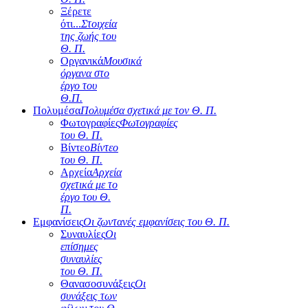
Ξέρετε
ότι...
Στοιχεία
της ζωής του
Θ. Π.
Οργανικά
Μουσικά
όργανα στο
έργο του
Θ.Π.
Πολυμέσα
Πολυμέσα σχετικά με τον Θ. Π.
Φωτογραφίες
Φωτογραφίες
του Θ. Π.
Βίντεο
Βίντεο
του Θ. Π.
Αρχεία
Αρχεία
σχετικά με το
έργο του Θ.
Π.
Εμφανίσεις
Οι ζωντανές εμφανίσεις του Θ. Π.
Συναυλίες
Οι
επίσημες
συναυλίες
του Θ. Π.
Θανασοσυνάξεις
Οι
συνάξεις των