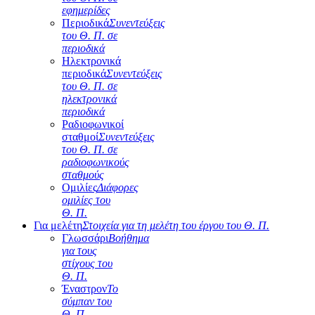
εφημερίδες
Περιοδικά
Συνεντεύξεις
του Θ. Π. σε
περιοδικά
Ηλεκτρονικά
περιοδικά
Συνεντεύξεις
του Θ. Π. σε
ηλεκτρονικά
περιοδικά
Ραδιοφωνικοί
σταθμοί
Συνεντεύξεις
του Θ. Π. σε
ραδιοφωνικούς
σταθμούς
Ομιλίες
Διάφορες
ομιλίες του
Θ. Π.
Για μελέτη
Στοιχεία για τη μελέτη του έργου του Θ. Π.
Γλωσσάρι
Βοήθημα
για τους
στίχους του
Θ. Π.
Έναστρον
Το
σύμπαν του
Θ. Π.