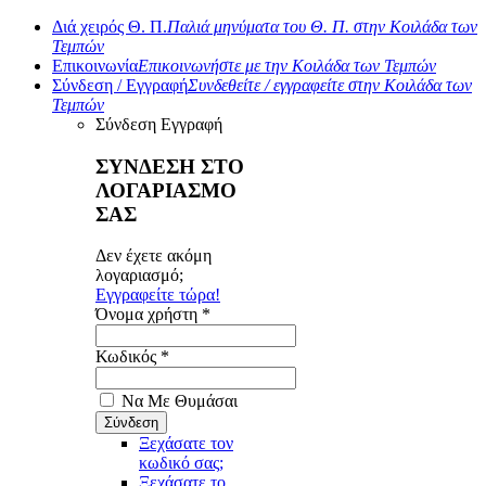
Διά χειρός Θ. Π.
Παλιά μηνύματα του Θ. Π. στην Κοιλάδα των
Τεμπών
Επικοινωνία
Επικοινωνήστε με την Κοιλάδα των Τεμπών
Σύνδεση / Εγγραφή
Συνδεθείτε / εγγραφείτε στην Κοιλάδα των
Τεμπών
Σύνδεση
Εγγραφή
ΣΥΝΔΕΣΗ ΣΤΟ
ΛΟΓΑΡΙΑΣΜΟ
ΣΑΣ
Δεν έχετε ακόμη
λογαριασμό;
Εγγραφείτε τώρα!
Όνομα χρήστη *
Κωδικός *
Να Με Θυμάσαι
Ξεχάσατε τον
κωδικό σας;
Ξεχάσατε το