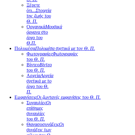
Ξέρετε
ότι...
Στοιχεία
της ζωής του
Θ. Π.
Οργανικά
Μουσικά
όργανα στο
έργο του
Θ.Π.
Πολυμέσα
Πολυμέσα σχετικά με τον Θ. Π.
Φωτογραφίες
Φωτογραφίες
του Θ. Π.
Βίντεο
Βίντεο
του Θ. Π.
Αρχεία
Αρχεία
σχετικά με το
έργο του Θ.
Π.
Εμφανίσεις
Οι ζωντανές εμφανίσεις του Θ. Π.
Συναυλίες
Οι
επίσημες
συναυλίες
του Θ. Π.
Θανασοσυνάξεις
Οι
συνάξεις των