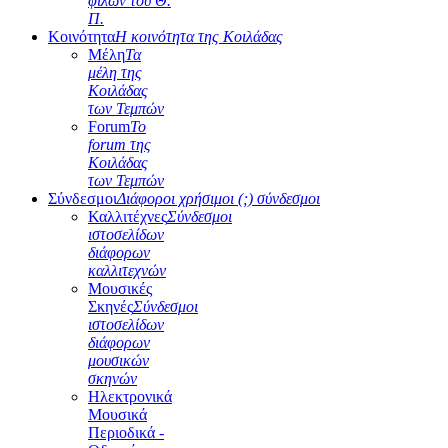
φίλων του Θ.
Π.
Κοινότητα
Η κοινότητα της Κοιλάδας
Μέλη
Τα
μέλη της
Κοιλάδας
των Τεμπών
Forum
Το
forum της
Κοιλάδας
των Τεμπών
Σύνδεσμοι
Διάφοροι χρήσιμοι (;) σύνδεσμοι
Καλλιτέχνες
Σύνδεσμοι
ιστοσελίδων
διάφορων
καλλιτεχνών
Μουσικές
Σκηνές
Σύνδεσμοι
ιστοσελίδων
διάφορων
μουσικών
σκηνών
Ηλεκτρονικά
Μουσικά
Περιοδικά -