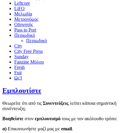
Leftcore
LiFO
Μελωδία
Μετρονόμος
Οδηγητής
Pass to Port
Περιωδικό
Περιωδικό
City
City Free Press
Sunday
Fanzine Μύλου
Fresh
Fuit
Ως3
Εμπλουτίστε
Θεωρείτε ότι από τις
Συνεντεύξεις
λείπει κάποια σημαντική
συνέντευξη;
Βοηθείστε
στον
εμπλουτισμό
τους με τον ακόλουθο τρόπο:
α)
Επικοινωνήστε μαζί μας με
email
.