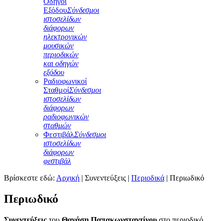
Οδηγοί
Εξόδου
Σύνδεσμοι
ιστοσελίδων
διάφορων
ηλεκτρονικών
μουσικών
περιοδικών
και οδηγών
εξόδου
Ραδιοφωνικοί
Σταθμοί
Σύνδεσμοι
ιστοσελίδων
διάφορων
ραδιοφωνικών
σταθμών
Φεστιβάλ
Σύνδεσμοι
ιστοσελίδων
διάφορων
φεστιβάλ
Βρίσκεστε εδώ:
Αρχική
|
Συνεντεύξεις
|
Περιοδικά
|
Περιωδικό
Περιωδικό
Συνεντεύξεις
του
Θανάση Παπακωνσταντίνου
στο περιοδικό