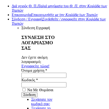
Διά χειρός Θ. Π.
Παλιά μηνύματα του Θ. Π. στην Κοιλάδα των
Τεμπών
Επικοινωνία
Επικοινωνήστε με την Κοιλάδα των Τεμπών
Σύνδεση / Εγγραφή
Συνδεθείτε / εγγραφείτε στην Κοιλάδα των
Τεμπών
Σύνδεση
Εγγραφή
ΣΥΝΔΕΣΗ ΣΤΟ
ΛΟΓΑΡΙΑΣΜΟ
ΣΑΣ
Δεν έχετε ακόμη
λογαριασμό;
Εγγραφείτε τώρα!
Όνομα χρήστη *
Κωδικός *
Να Με Θυμάσαι
Ξεχάσατε τον
κωδικό σας;
Ξεχάσατε το