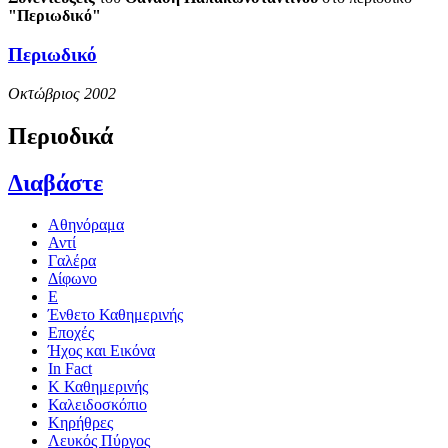
"Περιωδικό"
Περιωδικό
Οκτώβριος 2002
Περιοδικά
Διαβάστε
Αθηνόραμα
Αντί
Γαλέρα
Δίφωνο
Ε
Ένθετο Καθημερινής
Εποχές
Ήχος και Εικόνα
In Fact
Κ Καθημερινής
Καλειδοσκόπιο
Κηρήθρες
Λευκός Πύργος