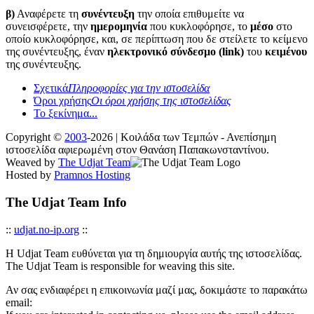
β)
Αναφέρετε τη
συνέντευξη
την οποία επιθυμείτε να
συνεισφέρετε, την
ημερομηνία
που κυκλοφόρησε, το
μέσο
στο
οποίο κυκλοφόρησε, και, σε περίπτωση που δε στείλετε το κείμενο
της συνέντευξης, έναν
ηλεκτρονικό σύνδεσμο (link)
του
κειμένου
της συνέντευξης.
Σχετικά
Πληροφορίες για την ιστοσελίδα
Όροι χρήσης
Οι όροι χρήσης της ιστοσελίδας
Το ξεκίνημα...
Copyright ©
2003
-2026 | Κοιλάδα των Τεμπών - Ανεπίσημη
ιστοσελίδα αφιερωμένη στον Θανάση Παπακωνσταντίνου.
Weaved by
The Udjat Team
Hosted by
Pramnos Hosting
The Udjat Team Info
::
udjat.no-ip.org
::
Η Udjat Team ευθύνεται για τη δημιουργία αυτής της ιστοσελίδας.
The Udjat Team is responsible for weaving this site.
Αν σας ενδιαφέρει η επικοινωνία μαζί μας, δοκιμάστε το παρακάτω
email: