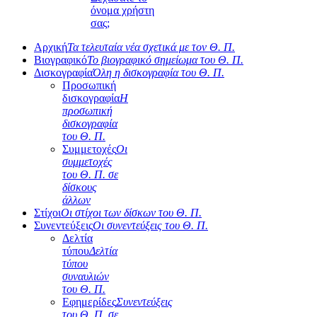
όνομα χρήστη
σας;
Αρχική
Τα τελευταία νέα σχετικά με τον Θ. Π.
Βιογραφικό
Το βιογραφικό σημείωμα του Θ. Π.
Δισκογραφία
Όλη η δισκογραφία του Θ. Π.
Προσωπική
δισκογραφία
Η
προσωπική
δισκογραφία
του Θ. Π.
Συμμετοχές
Οι
συμμετοχές
του Θ. Π. σε
δίσκους
άλλων
Στίχοι
Οι στίχοι των δίσκων του Θ. Π.
Συνεντεύξεις
Οι συνεντεύξεις του Θ. Π.
Δελτία
τύπου
Δελτία
τύπου
συναυλιών
του Θ. Π.
Εφημερίδες
Συνεντεύξεις
του Θ. Π. σε