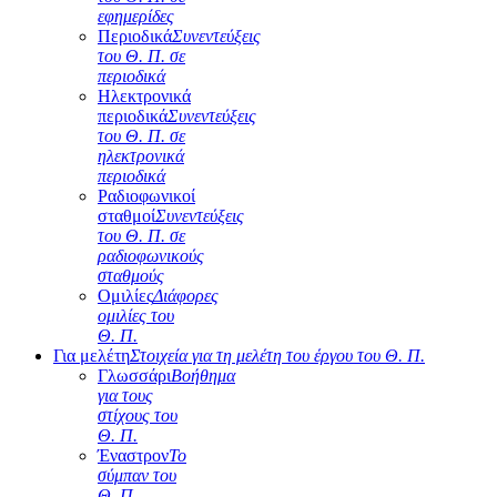
εφημερίδες
Περιοδικά
Συνεντεύξεις
του Θ. Π. σε
περιοδικά
Ηλεκτρονικά
περιοδικά
Συνεντεύξεις
του Θ. Π. σε
ηλεκτρονικά
περιοδικά
Ραδιοφωνικοί
σταθμοί
Συνεντεύξεις
του Θ. Π. σε
ραδιοφωνικούς
σταθμούς
Ομιλίες
Διάφορες
ομιλίες του
Θ. Π.
Για μελέτη
Στοιχεία για τη μελέτη του έργου του Θ. Π.
Γλωσσάρι
Βοήθημα
για τους
στίχους του
Θ. Π.
Έναστρον
Το
σύμπαν του
Θ. Π.