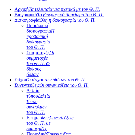
Αρχική
Τα τελευταία νέα σχετικά με τον Θ. Π.
Βιογραφικό
Το βιογραφικό σημείωμα του Θ. Π.
Δισκογραφία
Όλη η δισκογραφία του Θ. Π.
Προσωπική
δισκογραφία
Η
προσωπική
δισκογραφία
του Θ. Π.
Συμμετοχές
Οι
συμμετοχές
του Θ. Π. σε
δίσκους
άλλων
Στίχοι
Οι στίχοι των δίσκων του Θ. Π.
Συνεντεύξεις
Οι συνεντεύξεις του Θ. Π.
Δελτία
τύπου
Δελτία
τύπου
συναυλιών
του Θ. Π.
Εφημερίδες
Συνεντεύξεις
του Θ. Π. σε
εφημερίδες
Περιοδικά
Συνεντεύξεις