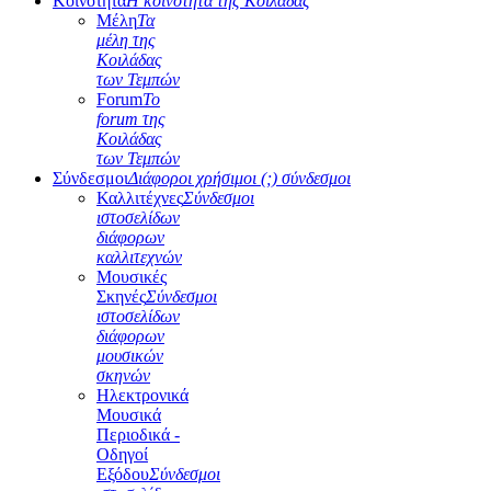
Κοινότητα
Η κοινότητα της Κοιλάδας
Μέλη
Τα
μέλη της
Κοιλάδας
των Τεμπών
Forum
Το
forum της
Κοιλάδας
των Τεμπών
Σύνδεσμοι
Διάφοροι χρήσιμοι (;) σύνδεσμοι
Καλλιτέχνες
Σύνδεσμοι
ιστοσελίδων
διάφορων
καλλιτεχνών
Μουσικές
Σκηνές
Σύνδεσμοι
ιστοσελίδων
διάφορων
μουσικών
σκηνών
Ηλεκτρονικά
Μουσικά
Περιοδικά -
Οδηγοί
Εξόδου
Σύνδεσμοι