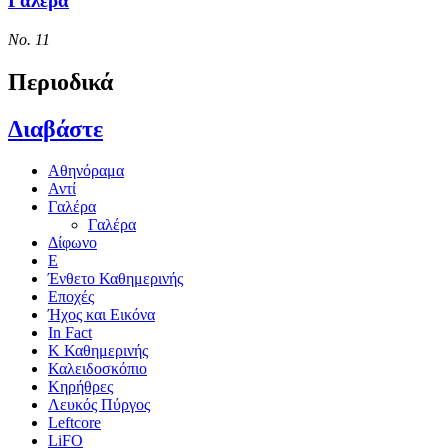
Γαλέρα
Νο. 11
Περιοδικά
Διαβάστε
Αθηνόραμα
Αντί
Γαλέρα
Γαλέρα
Δίφωνο
Ε
Ένθετο Καθημερινής
Εποχές
Ήχος και Εικόνα
In Fact
Κ Καθημερινής
Καλειδοσκόπιο
Κηρήθρες
Λευκός Πύργος
Leftcore
LiFO