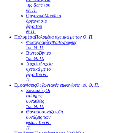
της ζωής του
Θ. Π.
Οργανικά
Μουσικά
όργανα στο
έργο του
Θ.Π.
Πολυμέσα
Πολυμέσα σχετικά με τον Θ. Π.
Φωτογραφίες
Φωτογραφίες
του Θ. Π.
Βίντεο
Βίντεο
του Θ. Π.
Αρχεία
Αρχεία
σχετικά με το
έργο του Θ.
Π.
Εμφανίσεις
Οι ζωντανές εμφανίσεις του Θ. Π.
Συναυλίες
Οι
επίσημες
συναυλίες
του Θ. Π.
Θανασοσυνάξεις
Οι
συνάξεις των
φίλων του Θ.
Π.