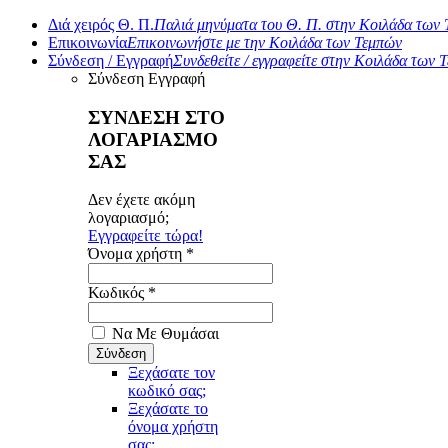
Διά χειρός Θ. Π.
Παλιά μηνύματα του Θ. Π. στην Κοιλάδα των
Επικοινωνία
Επικοινωνήστε με την Κοιλάδα των Τεμπών
Σύνδεση / Εγγραφή
Συνδεθείτε / εγγραφείτε στην Κοιλάδα των 
Σύνδεση
Εγγραφή
ΣΥΝΔΕΣΗ ΣΤΟ
ΛΟΓΑΡΙΑΣΜΟ
ΣΑΣ
Δεν έχετε ακόμη
λογαριασμό;
Εγγραφείτε τώρα!
Όνομα χρήστη *
Κωδικός *
Να Με Θυμάσαι
Ξεχάσατε τον
κωδικό σας;
Ξεχάσατε το
όνομα χρήστη
σας;