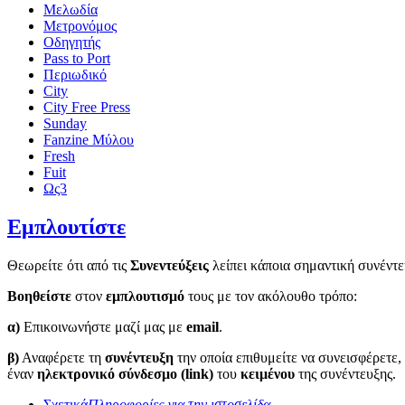
Μελωδία
Μετρονόμος
Οδηγητής
Pass to Port
Περιωδικό
City
City Free Press
Sunday
Fanzine Μύλου
Fresh
Fuit
Ως3
Εμπλουτίστε
Θεωρείτε ότι από τις
Συνεντεύξεις
λείπει κάποια σημαντική συνέντε
Βοηθείστε
στον
εμπλουτισμό
τους με τον ακόλουθο τρόπο:
α)
Επικοινωνήστε μαζί μας με
email
.
β)
Αναφέρετε τη
συνέντευξη
την οποία επιθυμείτε να συνεισφέρετε,
έναν
ηλεκτρονικό σύνδεσμο (link)
του
κειμένου
της συνέντευξης.
Σχετικά
Πληροφορίες για την ιστοσελίδα