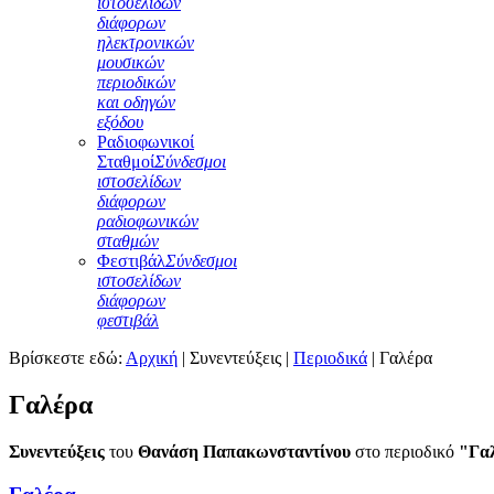
ιστοσελίδων
διάφορων
ηλεκτρονικών
μουσικών
περιοδικών
και οδηγών
εξόδου
Ραδιοφωνικοί
Σταθμοί
Σύνδεσμοι
ιστοσελίδων
διάφορων
ραδιοφωνικών
σταθμών
Φεστιβάλ
Σύνδεσμοι
ιστοσελίδων
διάφορων
φεστιβάλ
Βρίσκεστε εδώ:
Αρχική
|
Συνεντεύξεις
|
Περιοδικά
|
Γαλέρα
Γαλέρα
Συνεντεύξεις
του
Θανάση Παπακωνσταντίνου
στο περιοδικό
"Γα