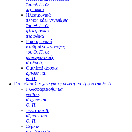
του Θ. Π. σε
περιοδικά
Ηλεκτρονικά
περιοδικά
Συνεντεύξεις
του Θ. Π. σε
ηλεκτρονικά
περιοδικά
Ραδιοφωνικοί
σταθμοί
Συνεντεύξεις
του Θ. Π. σε
ραδιοφωνικούς
σταθμούς
Ομιλίες
Διάφορες
ομιλίες του
Θ. Π.
Για μελέτη
Στοιχεία για τη μελέτη του έργου του Θ. Π.
Γλωσσάρι
Βοήθημα
για τους
στίχους του
Θ. Π.
Έναστρον
Το
σύμπαν του
Θ. Π.
Ξέρετε
ότι...
Στοιχεία