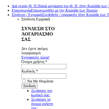
Διά χειρός Θ. Π.
Παλιά μηνύματα του Θ. Π. στην Κοιλάδα των
Επικοινωνία
Επικοινωνήστε με την Κοιλάδα των Τεμπών
Σύνδεση / Εγγραφή
Συνδεθείτε / εγγραφείτε στην Κοιλάδα των 
Σύνδεση
Εγγραφή
ΣΥΝΔΕΣΗ ΣΤΟ
ΛΟΓΑΡΙΑΣΜΟ
ΣΑΣ
Δεν έχετε ακόμη
λογαριασμό;
Εγγραφείτε τώρα!
Όνομα χρήστη *
Κωδικός *
Να Με Θυμάσαι
Ξεχάσατε τον
κωδικό σας;
Ξεχάσατε το
όνομα χρήστη
σας;