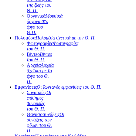
της ζωής του
Θ. Π.
Οργανικά
Μουσικά
όργανα στο
έργο του
Θ.Π.
Πολυμέσα
Πολυμέσα σχετικά με τον Θ. Π.
Φωτογραφίες
Φωτογραφίες
του Θ. Π.
Βίντεο
Βίντεο
του Θ. Π.
Αρχεία
Αρχεία
σχετικά με το
έργο του Θ.
Π.
Εμφανίσεις
Οι ζωντανές εμφανίσεις του Θ. Π.
Συναυλίες
Οι
επίσημες
συναυλίες
του Θ. Π.
Θανασοσυνάξεις
Οι
συνάξεις των
φίλων του Θ.
Π.