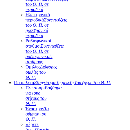
του Θ. Π. σε
περιοδικά
Ηλεκτρονικά
περιοδικά
Συνεντεύξεις
του Θ. Π. σε
ηλεκτρονικά
περιοδικά
Ραδιοφωνικοί
σταθμοί
Συνεντεύξεις
του Θ. Π. σε
ραδιοφωνικούς
σταθμούς
Ομιλίες
Διάφορες
ομιλίες του
Θ. Π.
Για μελέτη
Στοιχεία για τη μελέτη του έργου του Θ. Π.
Γλωσσάρι
Βοήθημα
για τους
στίχους του
Θ. Π.
Έναστρον
Το
σύμπαν του
Θ. Π.
Ξέρετε
ότι...
Στοιχεία