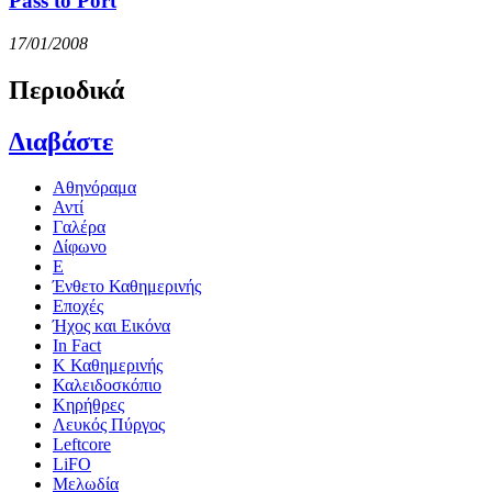
Pass to Port
17/01/2008
Περιοδικά
Διαβάστε
Αθηνόραμα
Αντί
Γαλέρα
Δίφωνο
Ε
Ένθετο Καθημερινής
Εποχές
Ήχος και Εικόνα
In Fact
Κ Καθημερινής
Καλειδοσκόπιο
Κηρήθρες
Λευκός Πύργος
Leftcore
LiFO
Μελωδία