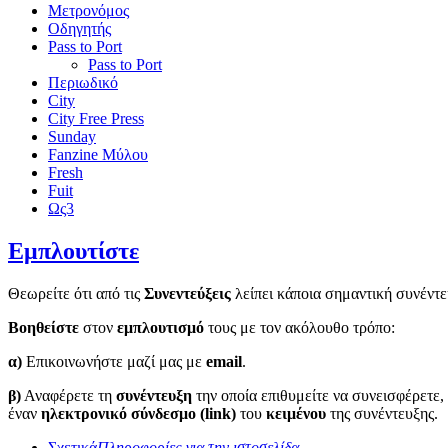
Μετρονόμος
Οδηγητής
Pass to Port
Pass to Port
Περιωδικό
City
City Free Press
Sunday
Fanzine Μύλου
Fresh
Fuit
Ως3
Εμπλουτίστε
Θεωρείτε ότι από τις
Συνεντεύξεις
λείπει κάποια σημαντική συνέντε
Βοηθείστε
στον
εμπλουτισμό
τους με τον ακόλουθο τρόπο:
α)
Επικοινωνήστε μαζί μας με
email
.
β)
Αναφέρετε τη
συνέντευξη
την οποία επιθυμείτε να συνεισφέρετε,
έναν
ηλεκτρονικό σύνδεσμο (link)
του
κειμένου
της συνέντευξης.
Σχετικά
Πληροφορίες για την ιστοσελίδα