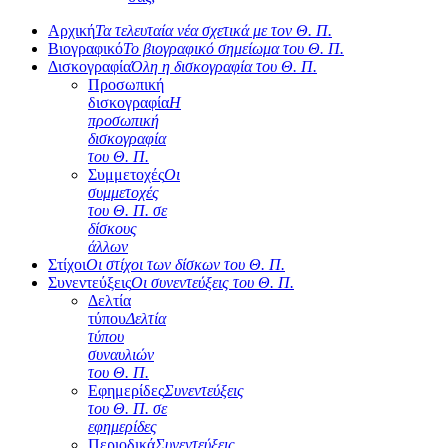
Αρχική
Τα τελευταία νέα σχετικά με τον Θ. Π.
Βιογραφικό
Το βιογραφικό σημείωμα του Θ. Π.
Δισκογραφία
Όλη η δισκογραφία του Θ. Π.
Προσωπική
δισκογραφία
Η
προσωπική
δισκογραφία
του Θ. Π.
Συμμετοχές
Οι
συμμετοχές
του Θ. Π. σε
δίσκους
άλλων
Στίχοι
Οι στίχοι των δίσκων του Θ. Π.
Συνεντεύξεις
Οι συνεντεύξεις του Θ. Π.
Δελτία
τύπου
Δελτία
τύπου
συναυλιών
του Θ. Π.
Εφημερίδες
Συνεντεύξεις
του Θ. Π. σε
εφημερίδες
Περιοδικά
Συνεντεύξεις