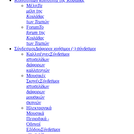
Κοινότητα
Η κοινότητα της Κοιλάδας
Μέλη
Τα
μέλη της
Κοιλάδας
των Τεμπών
Forum
Το
forum της
Κοιλάδας
των Τεμπών
Σύνδεσμοι
Διάφοροι χρήσιμοι (;) σύνδεσμοι
Καλλιτέχνες
Σύνδεσμοι
ιστοσελίδων
διάφορων
καλλιτεχνών
Μουσικές
Σκηνές
Σύνδεσμοι
ιστοσελίδων
διάφορων
μουσικών
σκηνών
Ηλεκτρονικά
Μουσικά
Περιοδικά -
Οδηγοί
Εξόδου
Σύνδεσμοι