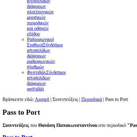
ιστοσελίδων
διάφορων
ηλεκτρονικών
μουσικών
περιοδικών
και οδηγών
εξόδου
Ραδιοφωνικοί
Σταθμοί
Σύνδεσμοι
ιστοσελίδων
διάφορων
ραδιοφωνικών
σταθμών
Φεστιβάλ
Σύνδεσμοι
ιστοσελίδων
διάφορων
φεστιβάλ
Βρίσκεστε εδώ:
Αρχική
|
Συνεντεύξεις
|
Περιοδικά
|
Pass to Port
Pass to Port
Συνεντεύξεις
του
Θανάση Παπακωνσταντίνου
στο περιοδικό
"Pas