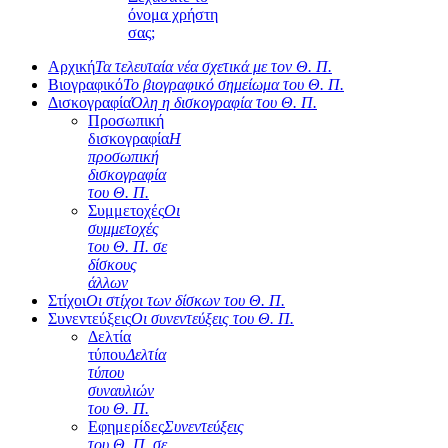
όνομα χρήστη
σας;
Αρχική
Τα τελευταία νέα σχετικά με τον Θ. Π.
Βιογραφικό
Το βιογραφικό σημείωμα του Θ. Π.
Δισκογραφία
Όλη η δισκογραφία του Θ. Π.
Προσωπική
δισκογραφία
Η
προσωπική
δισκογραφία
του Θ. Π.
Συμμετοχές
Οι
συμμετοχές
του Θ. Π. σε
δίσκους
άλλων
Στίχοι
Οι στίχοι των δίσκων του Θ. Π.
Συνεντεύξεις
Οι συνεντεύξεις του Θ. Π.
Δελτία
τύπου
Δελτία
τύπου
συναυλιών
του Θ. Π.
Εφημερίδες
Συνεντεύξεις
του Θ. Π. σε