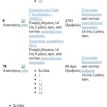
10
Συναυλία στο Γκάζι
Τελευταία
("Τεχνόπολις) -
Καταχώρηση
10/06/12
από τον/την
0
4793
Έναρξη θέματος 14
κρυστάλλινος
Απαντήσεις
Προβολές
έτη 2 μήνες πριν,
από
αρουραίος
τον/την
κρυστάλλινος
14 έτη 2 μήνες
αρουραίος
πριν,
Χειμερινές εμφανίσεις
2012
Έναρξη θέματος 14
έτη 9 μήνες πριν,
από
Τελευταία
τον/την
κρυστάλλινος
Καταχώρηση
αρουραίος
78
89.4χιλ.
από τον/την
Απαντήσεις
Σελίδα:
Προβολές
katharsis
1
14 έτη 3 μήνες
...
πριν,
12
13
14
Σελίδα: