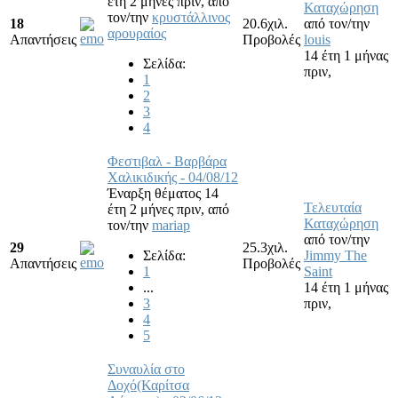
έτη 2 μήνες πριν,
από
Καταχώρηση
τον/την
κρυστάλλινος
18
20.6χιλ.
από τον/την
αρουραίος
Απαντήσεις
Προβολές
louis
14 έτη 1 μήνας
Σελίδα:
πριν,
1
2
3
4
Φεστιβαλ - Βαρβάρα
Χαλικιδικής - 04/08/12
Έναρξη θέματος 14
Τελευταία
έτη 2 μήνες πριν,
από
Καταχώρηση
τον/την
mariap
από τον/την
29
25.3χιλ.
Σελίδα:
Jimmy The
Απαντήσεις
Προβολές
1
Saint
...
14 έτη 1 μήνας
3
πριν,
4
5
Συναυλία στο
Δοχό(Καρίτσα