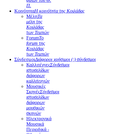
φίλων του Θ.
Π.
Κοινότητα
Η κοινότητα της Κοιλάδας
Μέλη
Τα
μέλη της
Κοιλάδας
των Τεμπών
Forum
Το
forum της
Κοιλάδας
των Τεμπών
Σύνδεσμοι
Διάφοροι χρήσιμοι (;) σύνδεσμοι
Καλλιτέχνες
Σύνδεσμοι
ιστοσελίδων
διάφορων
καλλιτεχνών
Μουσικές
Σκηνές
Σύνδεσμοι
ιστοσελίδων
διάφορων
μουσικών
σκηνών
Ηλεκτρονικά
Μουσικά
Περιοδικά -