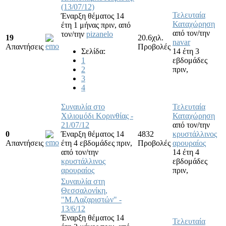
(13/07/12)
Τελευταία
Έναρξη θέματος 14
Καταχώρηση
έτη 1 μήνας πριν,
από
από τον/την
τον/την
pizanelo
19
20.6χιλ.
navar
Απαντήσεις
Προβολές
Σελίδα:
14 έτη 3
1
εβδομάδες
2
πριν,
3
4
Συναυλία στο
Τελευταία
Χιλιομόδι Κορινθίας -
Καταχώρηση
21/07/12
από τον/την
0
Έναρξη θέματος 14
4832
κρυστάλλινος
Απαντήσεις
έτη 4 εβδομάδες πριν,
Προβολές
αρουραίος
από τον/την
14 έτη 4
κρυστάλλινος
εβδομάδες
αρουραίος
πριν,
Συναυλία στη
Θεσσαλονίκη,
"Μ.Λαζαριστών" -
13/6/12
Έναρξη θέματος 14
Τελευταία