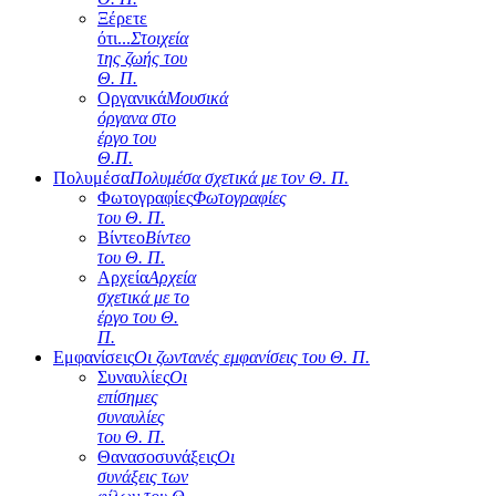
Ξέρετε
ότι...
Στοιχεία
της ζωής του
Θ. Π.
Οργανικά
Μουσικά
όργανα στο
έργο του
Θ.Π.
Πολυμέσα
Πολυμέσα σχετικά με τον Θ. Π.
Φωτογραφίες
Φωτογραφίες
του Θ. Π.
Βίντεο
Βίντεο
του Θ. Π.
Αρχεία
Αρχεία
σχετικά με το
έργο του Θ.
Π.
Εμφανίσεις
Οι ζωντανές εμφανίσεις του Θ. Π.
Συναυλίες
Οι
επίσημες
συναυλίες
του Θ. Π.
Θανασοσυνάξεις
Οι
συνάξεις των