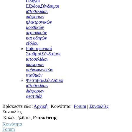
Οδηγοί
Εξόδου
Σύνδεσμοι
ιστοσελίδων
διάφορων
ηλεκτρονικών
μουσικών
περιοδικών
και οδηγών
εξόδου
Ραδιοφωνικοί
Σταθμοί
Σύνδεσμοι
ιστοσελίδων
διάφορων
ραδιοφωνικών
σταθμών
Φεστιβάλ
Σύνδεσμοι
ιστοσελίδων
διάφορων
φεστιβάλ
Βρίσκεστε εδώ:
Αρχική
|
Κοινότητα
|
Forum
|
Συναυλίες
|
Συναυλίες
Καλώς ήλθατε,
Επισκέπτης
Κοινότητα
Forum