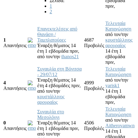
Σελίδα:
εβδομάδα
1
πριν,
2
Τελευταία
Επανεκτελέσεις από
Καταχώρηση
Θανάση /
από τον/την
1
Ταμπλατούρες
4687
κρυστάλλινος
Απαντήσεις
Έναρξη θέματος 14
Προβολές
αρουραίος
έτη 1 εβδομάδα πριν,
14 έτη 1
από τον/την
thanos21
εβδομάδα
πριν,
Συναυλία στη Βόνιτσα
Τελευταία
- 29/07/12
Καταχώρηση
Έναρξη θέματος 14
από τον/την
4
4999
έτη 4 εβδομάδες πριν,
yarisk1
Απαντήσεις
Προβολές
από τον/την
14 έτη 1
κρυστάλλινος
εβδομάδα
αρουραίος
πριν,
Τελευταία
Συναυλία στο
Καταχώρηση
Μεσολόγγι
από τον/την
0
Έναρξη θέματος 14
4506
Aitherovamwn
Απαντήσεις
έτη 1 εβδομάδα πριν,
Προβολές
14 έτη 1
από τον/την
εβδομάδα