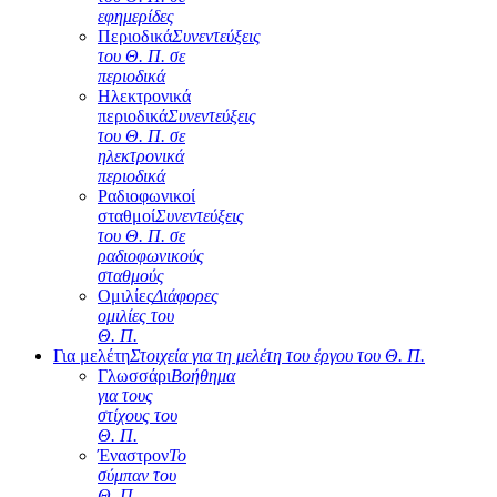
εφημερίδες
Περιοδικά
Συνεντεύξεις
του Θ. Π. σε
περιοδικά
Ηλεκτρονικά
περιοδικά
Συνεντεύξεις
του Θ. Π. σε
ηλεκτρονικά
περιοδικά
Ραδιοφωνικοί
σταθμοί
Συνεντεύξεις
του Θ. Π. σε
ραδιοφωνικούς
σταθμούς
Ομιλίες
Διάφορες
ομιλίες του
Θ. Π.
Για μελέτη
Στοιχεία για τη μελέτη του έργου του Θ. Π.
Γλωσσάρι
Βοήθημα
για τους
στίχους του
Θ. Π.
Έναστρον
Το
σύμπαν του
Θ. Π.