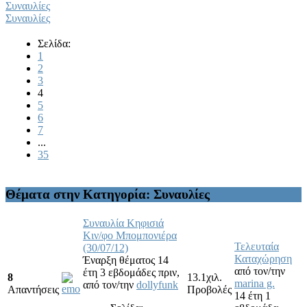
Συναυλίες
Συναυλίες
Σελίδα:
1
2
3
4
5
6
7
...
35
Θέματα στην Κατηγορία: Συναυλίες
Συναυλία Κηφισιά
Κιν/φο Μπομπονιέρα
Τελευταία
(30/07/12)
Καταχώρηση
Έναρξη θέματος 14
από τον/την
έτη 3 εβδομάδες πριν,
8
13.1χιλ.
marina g.
από τον/την
dollyfunk
Απαντήσεις
Προβολές
14 έτη 1