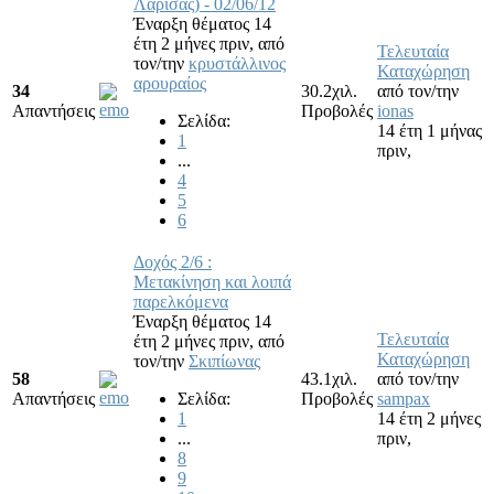
Λάρισας) - 02/06/12
Έναρξη θέματος 14
έτη 2 μήνες πριν,
από
Τελευταία
τον/την
κρυστάλλινος
Καταχώρηση
αρουραίος
34
30.2χιλ.
από τον/την
Απαντήσεις
Προβολές
ionas
Σελίδα:
14 έτη 1 μήνας
1
πριν,
...
4
5
6
Δοχός 2/6 :
Mετακίνηση και λοιπά
παρελκόμενα
Έναρξη θέματος 14
Τελευταία
έτη 2 μήνες πριν,
από
Καταχώρηση
τον/την
Σκιπίωνας
58
43.1χιλ.
από τον/την
Απαντήσεις
Σελίδα:
Προβολές
sampax
1
14 έτη 2 μήνες
...
πριν,
8
9