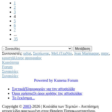
1
2
3
4
5
6
7
...
35
Συντονιστές:
udjat
,
Σκιπίωνας
,
MeLiTzaNio
,
Jean Marinaque
,
mrpc
,
κρυστάλλινος αρουραίος
Κοινότητα
Forum
Συναυλίες
Συναυλίες
Powered by
Kunena Forum
Σχετικά
Πληροφορίες για την ιστοσελίδα
Όροι χρήσης
Οι όροι χρήσης της ιστοσελίδας
Το ξεκίνημα...
Copyright ©
2003
-2026 | Κοιλάδα των Τεμπών - Ανεπίσημη
ιστοσελίδα αφιερωμένη στον Θανάση Παπακωνσταντίνου.