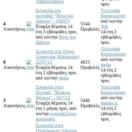
Aitherovamwn
πριν,
Συναυλία στο
Τελευταία
φεστιβάλ "Ήχοι του
Καταχώρηση
Δάσους" - (20/07)
από τον/την
4
5144
Έναρξη θέματος 14
Nik
Απαντήσεις
Προβολές
έτη 3 εβδομάδες πριν,
14 έτη 2
από τον/την
Ήχοι του
εβδομάδες
Δάσους
πριν,
Τελευταία
Συναυλία στις Πηγές
Καταχώρηση
Αλαγονίας (Καλαμάτα)
από τον/την
0
22/07/12
4615
melia
Απαντήσεις
Έναρξη θέματος 14
Προβολές
14 έτη 2
έτη 2 εβδομάδες πριν,
εβδομάδες
από τον/την
melia
πριν,
Συναυλία στον
Τελευταία
Πειραιά, "Βεάκειο
Καταχώρηση
Θέατρο" - 18/7/12
από τον/την
3
5446
Έναρξη θέματος 14
marina g.
Απαντήσεις
Προβολές
έτη 1 μήνας πριν,
από
14 έτη 2
τον/την
κρυστάλλινος
εβδομάδες
αρουραίος
πριν,
Συναυλία στον
Πλατύκαμπο Λάρισας.