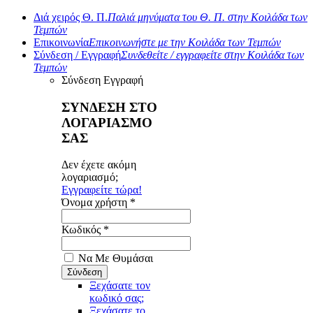
Διά χειρός Θ. Π.
Παλιά μηνύματα του Θ. Π. στην Κοιλάδα των
Τεμπών
Επικοινωνία
Επικοινωνήστε με την Κοιλάδα των Τεμπών
Σύνδεση / Εγγραφή
Συνδεθείτε / εγγραφείτε στην Κοιλάδα των
Τεμπών
Σύνδεση
Εγγραφή
ΣΥΝΔΕΣΗ ΣΤΟ
ΛΟΓΑΡΙΑΣΜΟ
ΣΑΣ
Δεν έχετε ακόμη
λογαριασμό;
Εγγραφείτε τώρα!
Όνομα χρήστη *
Κωδικός *
Να Με Θυμάσαι
Ξεχάσατε τον
κωδικό σας;
Ξεχάσατε το