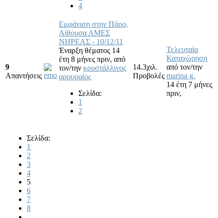
4
Εμφάνιση στην Πάρο,
Αίθουσα ΑΜΕΣ
ΝΗΡΕΑΣ - 10/12/11
Τελευταία
Έναρξη θέματος 14
Καταχώρηση
έτη 8 μήνες πριν,
από
9
14.3χιλ.
από τον/την
τον/την
κρυστάλλινος
Απαντήσεις
Προβολές
marina g.
αρουραίος
14 έτη 7 μήνες
Σελίδα:
πριν,
1
2
Σελίδα:
1
2
3
4
5
6
7
8
...