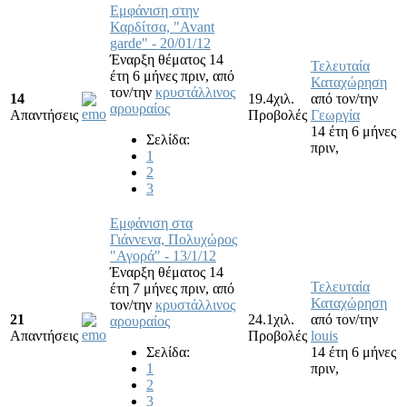
Εμφάνιση στην
Καρδίτσα, "Avant
garde" - 20/01/12
Έναρξη θέματος 14
Τελευταία
έτη 6 μήνες πριν,
από
Καταχώρηση
τον/την
κρυστάλλινος
14
19.4χιλ.
από τον/την
αρουραίος
Απαντήσεις
Προβολές
Γεωργία
14 έτη 6 μήνες
Σελίδα:
πριν,
1
2
3
Εμφάνιση στα
Γιάννενα, Πολυχώρος
"Αγορά" - 13/1/12
Έναρξη θέματος 14
Τελευταία
έτη 7 μήνες πριν,
από
Καταχώρηση
τον/την
κρυστάλλινος
21
24.1χιλ.
από τον/την
αρουραίος
Απαντήσεις
Προβολές
louis
Σελίδα:
14 έτη 6 μήνες
1
πριν,
2
3