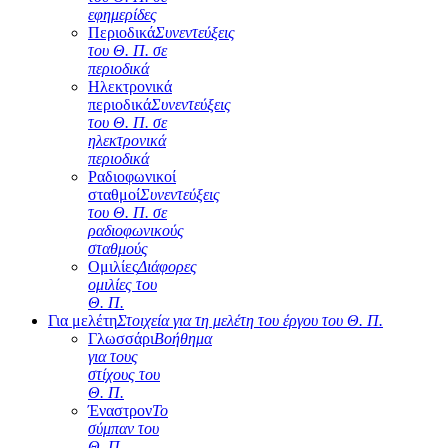
εφημερίδες
Περιοδικά
Συνεντεύξεις
του Θ. Π. σε
περιοδικά
Ηλεκτρονικά
περιοδικά
Συνεντεύξεις
του Θ. Π. σε
ηλεκτρονικά
περιοδικά
Ραδιοφωνικοί
σταθμοί
Συνεντεύξεις
του Θ. Π. σε
ραδιοφωνικούς
σταθμούς
Ομιλίες
Διάφορες
ομιλίες του
Θ. Π.
Για μελέτη
Στοιχεία για τη μελέτη του έργου του Θ. Π.
Γλωσσάρι
Βοήθημα
για τους
στίχους του
Θ. Π.
Έναστρον
Το
σύμπαν του
Θ. Π.