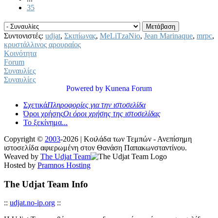
35
Συντονιστές:
udjat
,
Σκιπίωνας
,
MeLiTzaNio
,
Jean Marinaque
,
mrpc
,
κρυστάλλινος αρουραίος
Κοινότητα
Forum
Συναυλίες
Συναυλίες
Powered by
Kunena Forum
Σχετικά
Πληροφορίες για την ιστοσελίδα
Όροι χρήσης
Οι όροι χρήσης της ιστοσελίδας
Το ξεκίνημα...
Copyright ©
2003
-2026 | Κοιλάδα των Τεμπών - Ανεπίσημη
ιστοσελίδα αφιερωμένη στον Θανάση Παπακωνσταντίνου.
Weaved by
The Udjat Team
Hosted by
Pramnos Hosting
The Udjat Team Info
::
udjat.no-ip.org
::