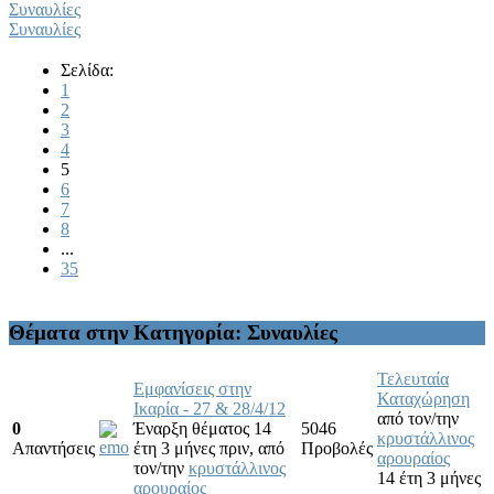
Συναυλίες
Συναυλίες
Σελίδα:
1
2
3
4
5
6
7
8
...
35
Θέματα στην Κατηγορία: Συναυλίες
Τελευταία
Εμφανίσεις στην
Καταχώρηση
Ικαρία - 27 & 28/4/12
από τον/την
0
Έναρξη θέματος 14
5046
κρυστάλλινος
Απαντήσεις
έτη 3 μήνες πριν,
από
Προβολές
αρουραίος
τον/την
κρυστάλλινος
14 έτη 3 μήνες
αρουραίος