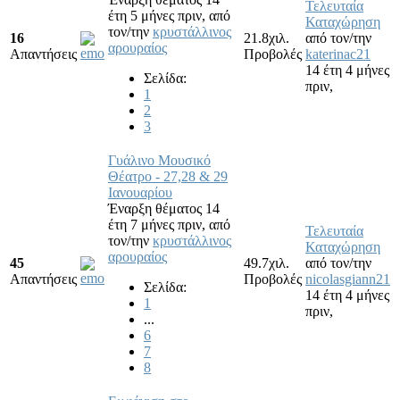
Τελευταία
έτη 5 μήνες πριν,
από
Καταχώρηση
τον/την
κρυστάλλινος
16
21.8χιλ.
από τον/την
αρουραίος
Απαντήσεις
Προβολές
katerinac21
14 έτη 4 μήνες
Σελίδα:
πριν,
1
2
3
Γυάλινο Μουσικό
Θέατρο - 27,28 & 29
Ιανουαρίου
Έναρξη θέματος 14
έτη 7 μήνες πριν,
από
Τελευταία
τον/την
κρυστάλλινος
Καταχώρηση
αρουραίος
45
49.7χιλ.
από τον/την
Απαντήσεις
Προβολές
nicolasgiann21
Σελίδα:
14 έτη 4 μήνες
1
πριν,
...
6
7
8