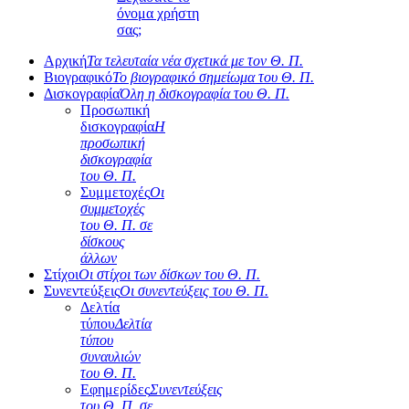
όνομα χρήστη
σας;
Αρχική
Τα τελευταία νέα σχετικά με τον Θ. Π.
Βιογραφικό
Το βιογραφικό σημείωμα του Θ. Π.
Δισκογραφία
Όλη η δισκογραφία του Θ. Π.
Προσωπική
δισκογραφία
Η
προσωπική
δισκογραφία
του Θ. Π.
Συμμετοχές
Οι
συμμετοχές
του Θ. Π. σε
δίσκους
άλλων
Στίχοι
Οι στίχοι των δίσκων του Θ. Π.
Συνεντεύξεις
Οι συνεντεύξεις του Θ. Π.
Δελτία
τύπου
Δελτία
τύπου
συναυλιών
του Θ. Π.
Εφημερίδες
Συνεντεύξεις
του Θ. Π. σε