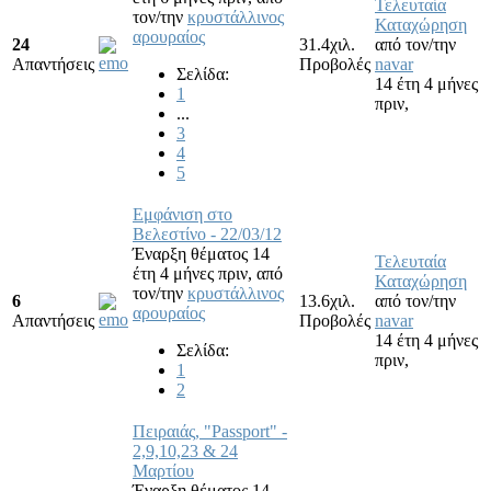
Τελευταία
τον/την
κρυστάλλινος
Καταχώρηση
αρουραίος
24
31.4χιλ.
από τον/την
Απαντήσεις
Προβολές
navar
Σελίδα:
14 έτη 4 μήνες
1
πριν,
...
3
4
5
Εμφάνιση στο
Βελεστίνο - 22/03/12
Έναρξη θέματος 14
Τελευταία
έτη 4 μήνες πριν,
από
Καταχώρηση
τον/την
κρυστάλλινος
6
13.6χιλ.
από τον/την
αρουραίος
Απαντήσεις
Προβολές
navar
14 έτη 4 μήνες
Σελίδα:
πριν,
1
2
Πειραιάς, "Passport" -
2,9,10,23 & 24
Μαρτίου
Έναρξη θέματος 14