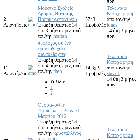
πριν,
Μουσικό Σχολείο
Τελευταία
Δράμας-Θανάσης
Καταχώρηση
2
Παπακωνσταντίνου
5743
από τον/την
Απαντήσεις
Έναρξη θέματος 14
Προβολές
ionas
έτη 3 μήνες πριν,
από
14 έτη 3 μήνες
τον/την
marian
πριν,
πρόλογος σε ένα
τραγούδι χστη
συναυλία χτες
Τελευταία
Έναρξη θέματος 14
Καταχώρηση
έτη 4 μήνες πριν,
από
11
14.3χιλ.
από τον/την
τον/την
then
Απαντήσεις
Προβολές
stavri1
14 έτη 3 μήνες
Σελίδα:
πριν,
1
2
Θεσσαλονίκη
"Principal" - 30 & 31
Μαρτίου 2012
Έναρξη θέματος 14
έτη 5 μήνες πριν,
από
Τελευταία
τον/την
κρυστάλλινος
Καταχώρηση
αρουραίος