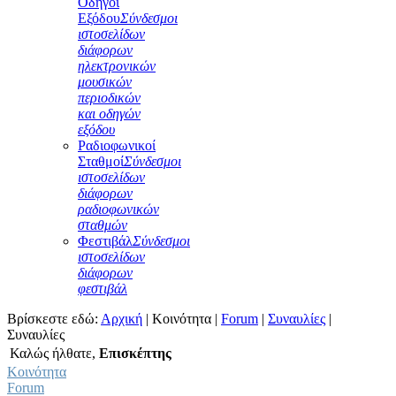
Οδηγοί
Εξόδου
Σύνδεσμοι
ιστοσελίδων
διάφορων
ηλεκτρονικών
μουσικών
περιοδικών
και οδηγών
εξόδου
Ραδιοφωνικοί
Σταθμοί
Σύνδεσμοι
ιστοσελίδων
διάφορων
ραδιοφωνικών
σταθμών
Φεστιβάλ
Σύνδεσμοι
ιστοσελίδων
διάφορων
φεστιβάλ
Βρίσκεστε εδώ:
Αρχική
|
Κοινότητα
|
Forum
|
Συναυλίες
|
Συναυλίες
Καλώς ήλθατε,
Επισκέπτης
Κοινότητα
Forum