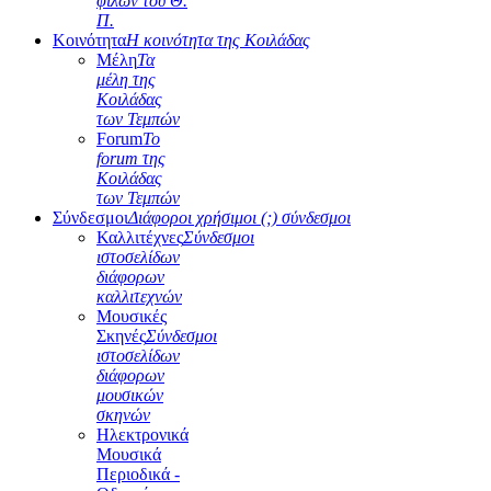
φίλων του Θ.
Π.
Κοινότητα
Η κοινότητα της Κοιλάδας
Μέλη
Τα
μέλη της
Κοιλάδας
των Τεμπών
Forum
Το
forum της
Κοιλάδας
των Τεμπών
Σύνδεσμοι
Διάφοροι χρήσιμοι (;) σύνδεσμοι
Καλλιτέχνες
Σύνδεσμοι
ιστοσελίδων
διάφορων
καλλιτεχνών
Μουσικές
Σκηνές
Σύνδεσμοι
ιστοσελίδων
διάφορων
μουσικών
σκηνών
Ηλεκτρονικά
Μουσικά
Περιοδικά -