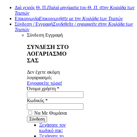
Διά χειρός Θ. Π.
Παλιά μηνύματα του Θ. Π. στην Κοιλάδα των
Τεμπών
Επικοινωνία
Επικοινωνήστε με την Κοιλάδα των Τεμπών
Σύνδεση / Εγγραφή
Συνδεθείτε / εγγραφείτε στην Κοιλάδα των
Τεμπών
Σύνδεση
Εγγραφή
ΣΥΝΔΕΣΗ ΣΤΟ
ΛΟΓΑΡΙΑΣΜΟ
ΣΑΣ
Δεν έχετε ακόμη
λογαριασμό;
Εγγραφείτε τώρα!
Όνομα χρήστη *
Κωδικός *
Να Με Θυμάσαι
Ξεχάσατε τον
κωδικό σας;
Ξεχάσατε το