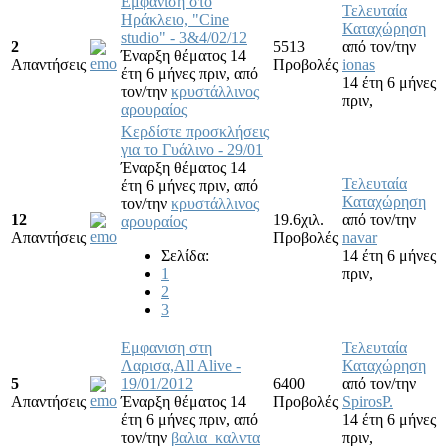
Εμφάνιση στο
Τελευταία
Ηράκλειο, "Cine
Καταχώρηση
studio" - 3&4/02/12
2
5513
από τον/την
Έναρξη θέματος 14
Απαντήσεις
Προβολές
ionas
έτη 6 μήνες πριν,
από
14 έτη 6 μήνες
τον/την
κρυστάλλινος
πριν,
αρουραίος
Κερδίστε προσκλήσεις
για το Γυάλινο - 29/01
Έναρξη θέματος 14
Τελευταία
έτη 6 μήνες πριν,
από
Καταχώρηση
τον/την
κρυστάλλινος
12
19.6χιλ.
από τον/την
αρουραίος
Απαντήσεις
Προβολές
navar
Σελίδα:
14 έτη 6 μήνες
1
πριν,
2
3
Εμφανιση στη
Τελευταία
Λαρισα,All Alive -
Καταχώρηση
5
19/01/2012
6400
από τον/την
Απαντήσεις
Έναρξη θέματος 14
Προβολές
SpirosP.
έτη 6 μήνες πριν,
από
14 έτη 6 μήνες
τον/την
βαλια_καλντα
πριν,