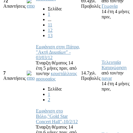
72
69.4χιλ.
από τον/την
Απαντήσεις
Προβολές
Γεωργία
Σελίδα:
14 έτη 4 μήνες
1
πριν,
...
11
12
13
Εμφάνιση στην Πάτρα,
"Ακτή Δυμαίων" -
03/03/12
Τελευταία
Έναρξη θέματος 14
Καταχώρηση
έτη 5 μήνες πριν,
από
7
14.7χιλ.
από τον/την
τον/την
κρυστάλλινος
Απαντήσεις
Προβολές
navar
αρουραίος
14 έτη 4 μήνες
Σελίδα:
πριν,
1
2
Εμφάνιση στο
Βόλο,"Gold Star
Concert Hall"-10/2/12
Έναρξη θέματος 14
έτη 6 μήνες πριν,
από