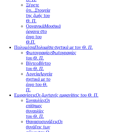
Ξέρετε
ότι...
Στοιχεία
της ζωής του
Θ. Π.
Οργανικά
Μουσικά
όργανα στο
έργο του
Θ.Π.
Πολυμέσα
Πολυμέσα σχετικά με τον Θ. Π.
Φωτογραφίες
Φωτογραφίες
του Θ. Π.
Βίντεο
Βίντεο
του Θ. Π.
Αρχεία
Αρχεία
σχετικά με το
έργο του Θ.
Π.
Εμφανίσεις
Οι ζωντανές εμφανίσεις του Θ. Π.
Συναυλίες
Οι
επίσημες
συναυλίες
του Θ. Π.
Θανασοσυνάξεις
Οι
συνάξεις των