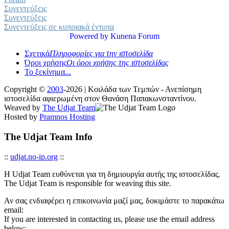
Συνεντεύξεις
Συνεντεύξεις
Συνεντεύξεις σε κυπριακά έντυπα
Powered by
Kunena Forum
Σχετικά
Πληροφορίες για την ιστοσελίδα
Όροι χρήσης
Οι όροι χρήσης της ιστοσελίδας
Το ξεκίνημα...
Copyright ©
2003
-2026 | Κοιλάδα των Τεμπών - Ανεπίσημη
ιστοσελίδα αφιερωμένη στον Θανάση Παπακωνσταντίνου.
Weaved by
The Udjat Team
Hosted by
Pramnos Hosting
The Udjat Team Info
::
udjat.no-ip.org
::
Η Udjat Team ευθύνεται για τη δημιουργία αυτής της ιστοσελίδας.
The Udjat Team is responsible for weaving this site.
Αν σας ενδιαφέρει η επικοινωνία μαζί μας, δοκιμάστε το παρακάτω
email:
If you are interested in contacting us, please use the email address
below: