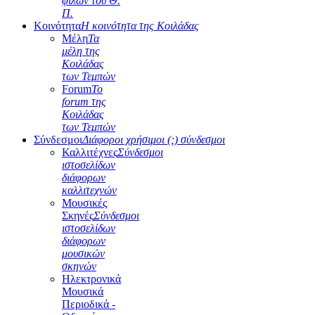
φίλων του Θ.
Π.
Κοινότητα
Η κοινότητα της Κοιλάδας
Μέλη
Τα
μέλη της
Κοιλάδας
των Τεμπών
Forum
Το
forum της
Κοιλάδας
των Τεμπών
Σύνδεσμοι
Διάφοροι χρήσιμοι (;) σύνδεσμοι
Καλλιτέχνες
Σύνδεσμοι
ιστοσελίδων
διάφορων
καλλιτεχνών
Μουσικές
Σκηνές
Σύνδεσμοι
ιστοσελίδων
διάφορων
μουσικών
σκηνών
Ηλεκτρονικά
Μουσικά
Περιοδικά -