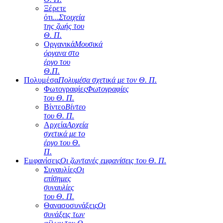
Ξέρετε
ότι...
Στοιχεία
της ζωής του
Θ. Π.
Οργανικά
Μουσικά
όργανα στο
έργο του
Θ.Π.
Πολυμέσα
Πολυμέσα σχετικά με τον Θ. Π.
Φωτογραφίες
Φωτογραφίες
του Θ. Π.
Βίντεο
Βίντεο
του Θ. Π.
Αρχεία
Αρχεία
σχετικά με το
έργο του Θ.
Π.
Εμφανίσεις
Οι ζωντανές εμφανίσεις του Θ. Π.
Συναυλίες
Οι
επίσημες
συναυλίες
του Θ. Π.
Θανασοσυνάξεις
Οι
συνάξεις των