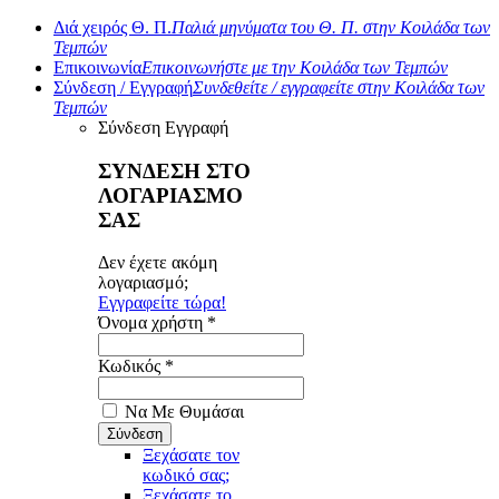
Διά χειρός Θ. Π.
Παλιά μηνύματα του Θ. Π. στην Κοιλάδα των
Τεμπών
Επικοινωνία
Επικοινωνήστε με την Κοιλάδα των Τεμπών
Σύνδεση / Εγγραφή
Συνδεθείτε / εγγραφείτε στην Κοιλάδα των
Τεμπών
Σύνδεση
Εγγραφή
ΣΥΝΔΕΣΗ ΣΤΟ
ΛΟΓΑΡΙΑΣΜΟ
ΣΑΣ
Δεν έχετε ακόμη
λογαριασμό;
Εγγραφείτε τώρα!
Όνομα χρήστη *
Κωδικός *
Να Με Θυμάσαι
Ξεχάσατε τον
κωδικό σας;
Ξεχάσατε το