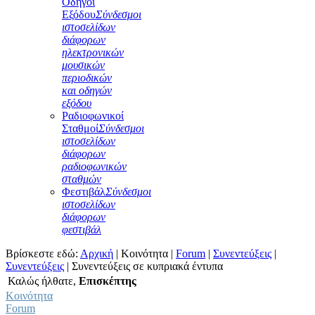
Οδηγοί
Εξόδου
Σύνδεσμοι
ιστοσελίδων
διάφορων
ηλεκτρονικών
μουσικών
περιοδικών
και οδηγών
εξόδου
Ραδιοφωνικοί
Σταθμοί
Σύνδεσμοι
ιστοσελίδων
διάφορων
ραδιοφωνικών
σταθμών
Φεστιβάλ
Σύνδεσμοι
ιστοσελίδων
διάφορων
φεστιβάλ
Βρίσκεστε εδώ:
Αρχική
|
Κοινότητα
|
Forum
|
Συνεντεύξεις
|
Συνεντεύξεις
|
Συνεντεύξεις σε κυπριακά έντυπα
Καλώς ήλθατε,
Επισκέπτης
Κοινότητα
Forum