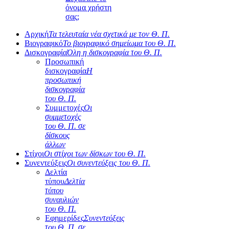
όνομα χρήστη
σας;
Αρχική
Τα τελευταία νέα σχετικά με τον Θ. Π.
Βιογραφικό
Το βιογραφικό σημείωμα του Θ. Π.
Δισκογραφία
Όλη η δισκογραφία του Θ. Π.
Προσωπική
δισκογραφία
Η
προσωπική
δισκογραφία
του Θ. Π.
Συμμετοχές
Οι
συμμετοχές
του Θ. Π. σε
δίσκους
άλλων
Στίχοι
Οι στίχοι των δίσκων του Θ. Π.
Συνεντεύξεις
Οι συνεντεύξεις του Θ. Π.
Δελτία
τύπου
Δελτία
τύπου
συναυλιών
του Θ. Π.
Εφημερίδες
Συνεντεύξεις
του Θ. Π. σε