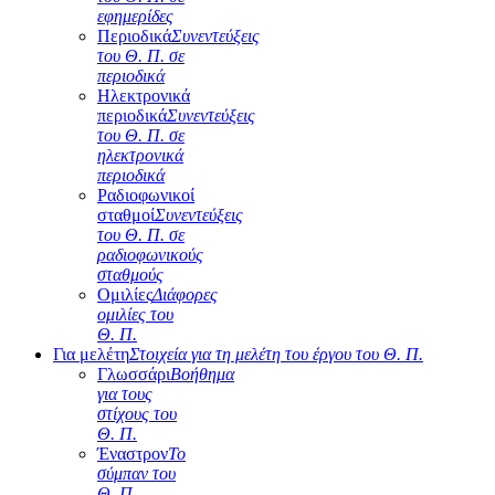
εφημερίδες
Περιοδικά
Συνεντεύξεις
του Θ. Π. σε
περιοδικά
Ηλεκτρονικά
περιοδικά
Συνεντεύξεις
του Θ. Π. σε
ηλεκτρονικά
περιοδικά
Ραδιοφωνικοί
σταθμοί
Συνεντεύξεις
του Θ. Π. σε
ραδιοφωνικούς
σταθμούς
Ομιλίες
Διάφορες
ομιλίες του
Θ. Π.
Για μελέτη
Στοιχεία για τη μελέτη του έργου του Θ. Π.
Γλωσσάρι
Βοήθημα
για τους
στίχους του
Θ. Π.
Έναστρον
Το
σύμπαν του
Θ. Π.