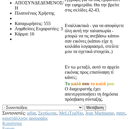
ΑΠΟΣΥΝΔΕΔΕΜΕΝΟΣ/
την εφημερίδα. Θα την βρείτε
Η
στις σελίδες 42-43.
Πλατινένιος Χρήστης
Καταχωρήσεις: 555
Εναλλακτικά - για να αποφύγετε
Ληφθείσες Ευχαριστίες: 3
όλη αυτή την ταλαιπωρία -
Κάρμα: 16
μπορώ να τις ανεβάσω κάπου
σαν εικόνες (κάπου είχε η
κοιλάδα λογαριασμό, στείλτε
μου τα σχετικά στοιχεία..)
Εν τω μεταξύ, αυτό το αρχείο
εικόνας προς επισύναψη τί
κάνει;;
Το
καλό
σου
το καλό
μου
Ο διαχειριστής έχει
απενεργοποιήσει τη δημόσια
πρόσβαση σύνταξης.
Συντονιστές:
udjat
,
Σκιπίωνας
,
MeLiTzaNio
,
Jean Marinaque
,
mrpc
,
κρυστάλλινος αρουραίος
Κοινότητα
Forum