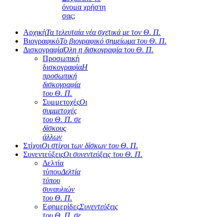
όνομα χρήστη
σας;
Αρχική
Τα τελευταία νέα σχετικά με τον Θ. Π.
Βιογραφικό
Το βιογραφικό σημείωμα του Θ. Π.
Δισκογραφία
Όλη η δισκογραφία του Θ. Π.
Προσωπική
δισκογραφία
Η
προσωπική
δισκογραφία
του Θ. Π.
Συμμετοχές
Οι
συμμετοχές
του Θ. Π. σε
δίσκους
άλλων
Στίχοι
Οι στίχοι των δίσκων του Θ. Π.
Συνεντεύξεις
Οι συνεντεύξεις του Θ. Π.
Δελτία
τύπου
Δελτία
τύπου
συναυλιών
του Θ. Π.
Εφημερίδες
Συνεντεύξεις
του Θ. Π. σε