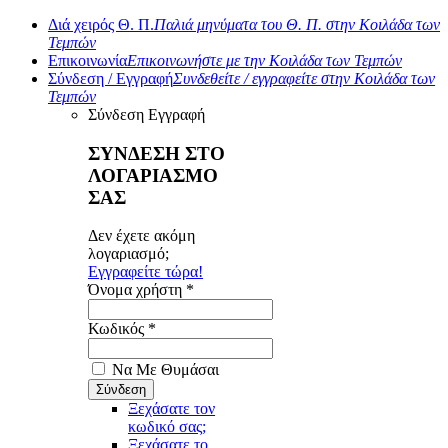
Διά χειρός Θ. Π.
Παλιά μηνύματα του Θ. Π. στην Κοιλάδα των
Τεμπών
Επικοινωνία
Επικοινωνήστε με την Κοιλάδα των Τεμπών
Σύνδεση / Εγγραφή
Συνδεθείτε / εγγραφείτε στην Κοιλάδα των
Τεμπών
Σύνδεση
Εγγραφή
ΣΥΝΔΕΣΗ ΣΤΟ
ΛΟΓΑΡΙΑΣΜΟ
ΣΑΣ
Δεν έχετε ακόμη
λογαριασμό;
Εγγραφείτε τώρα!
Όνομα χρήστη *
Κωδικός *
Να Με Θυμάσαι
Ξεχάσατε τον
κωδικό σας;
Ξεχάσατε το