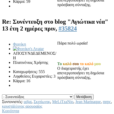
απενεργοποιήσει τη δημόσια
Κάρμα: 59
πρόσβαση σύνταξης.
Re: Συνέντευξη στο blog "Αγιώτικα νέα"
13 έτη 2 ημέρες πριν,
#35824
Πάρα πολύ ωραία!
Φοινίκη
ΑΠΟΣΥΝΔΕΔΕΜΕΝΟΣ/
Η
Πλατινένιος Χρήστης
Το
καλό
σου
το καλό
μου
Ο διαχειριστής έχει
Καταχωρήσεις: 555
απενεργοποιήσει τη δημόσια
Ληφθείσες Ευχαριστίες: 3
πρόσβαση σύνταξης.
Κάρμα: 16
Συντονιστές:
udjat
,
Σκιπίωνας
,
MeLiTzaNio
,
Jean Marinaque
,
mrpc
,
κρυστάλλινος αρουραίος
Κοινότητα