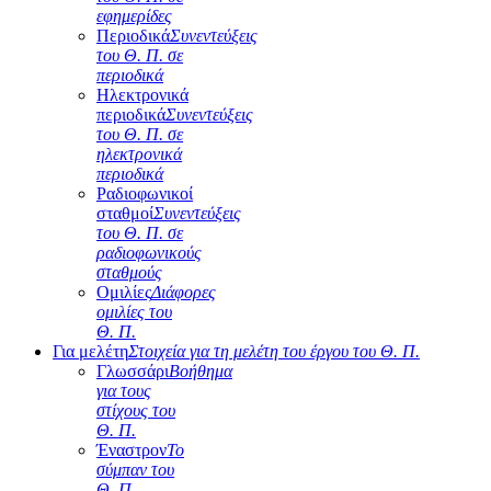
εφημερίδες
Περιοδικά
Συνεντεύξεις
του Θ. Π. σε
περιοδικά
Ηλεκτρονικά
περιοδικά
Συνεντεύξεις
του Θ. Π. σε
ηλεκτρονικά
περιοδικά
Ραδιοφωνικοί
σταθμοί
Συνεντεύξεις
του Θ. Π. σε
ραδιοφωνικούς
σταθμούς
Ομιλίες
Διάφορες
ομιλίες του
Θ. Π.
Για μελέτη
Στοιχεία για τη μελέτη του έργου του Θ. Π.
Γλωσσάρι
Βοήθημα
για τους
στίχους του
Θ. Π.
Έναστρον
Το
σύμπαν του
Θ. Π.