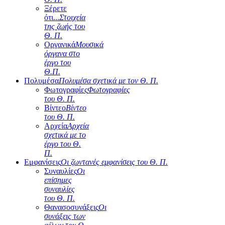
Ξέρετε
ότι...
Στοιχεία
της ζωής του
Θ. Π.
Οργανικά
Μουσικά
όργανα στο
έργο του
Θ.Π.
Πολυμέσα
Πολυμέσα σχετικά με τον Θ. Π.
Φωτογραφίες
Φωτογραφίες
του Θ. Π.
Βίντεο
Βίντεο
του Θ. Π.
Αρχεία
Αρχεία
σχετικά με το
έργο του Θ.
Π.
Εμφανίσεις
Οι ζωντανές εμφανίσεις του Θ. Π.
Συναυλίες
Οι
επίσημες
συναυλίες
του Θ. Π.
Θανασοσυνάξεις
Οι
συνάξεις των