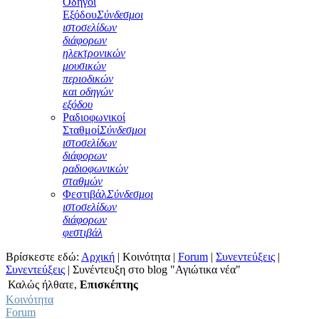
Οδηγοί
Εξόδου
Σύνδεσμοι
ιστοσελίδων
διάφορων
ηλεκτρονικών
μουσικών
περιοδικών
και οδηγών
εξόδου
Ραδιοφωνικοί
Σταθμοί
Σύνδεσμοι
ιστοσελίδων
διάφορων
ραδιοφωνικών
σταθμών
Φεστιβάλ
Σύνδεσμοι
ιστοσελίδων
διάφορων
φεστιβάλ
Βρίσκεστε εδώ:
Αρχική
|
Κοινότητα
|
Forum
|
Συνεντεύξεις
|
Συνεντεύξεις
|
Συνέντευξη στο blog "Αγιώτικα νέα"
Καλώς ήλθατε,
Επισκέπτης
Κοινότητα
Forum