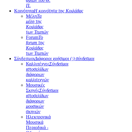
φίλων του Θ.
Π.
Κοινότητα
Η κοινότητα της Κοιλάδας
Μέλη
Τα
μέλη της
Κοιλάδας
των Τεμπών
Forum
Το
forum της
Κοιλάδας
των Τεμπών
Σύνδεσμοι
Διάφοροι χρήσιμοι (;) σύνδεσμοι
Καλλιτέχνες
Σύνδεσμοι
ιστοσελίδων
διάφορων
καλλιτεχνών
Μουσικές
Σκηνές
Σύνδεσμοι
ιστοσελίδων
διάφορων
μουσικών
σκηνών
Ηλεκτρονικά
Μουσικά
Περιοδικά -