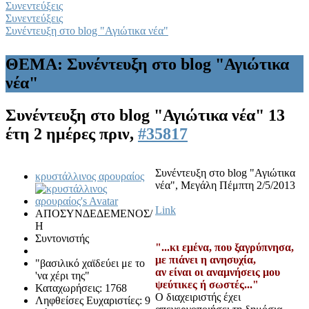
Συνεντεύξεις
Συνεντεύξεις
Συνέντευξη στο blog "Αγιώτικα νέα"
ΘΕΜΑ: Συνέντευξη στο blog "Αγιώτικα
νέα"
Συνέντευξη στο blog "Αγιώτικα νέα"
13
έτη 2 ημέρες πριν,
#35817
Συνέντευξη στο blog "Αγιώτικα
κρυστάλλινος αρουραίος
νέα", Μεγάλη Πέμπτη 2/5/2013
Link
ΑΠΟΣΥΝΔΕΔΕΜΕΝΟΣ/
Η
Συντονιστής
"...κι εμένα, που ξαγρύπνησα,
με πιάνει η ανησυχία,
"βασιλικό χαϊδεύει με το
αν είναι οι αναμνήσεις μου
'να χέρι της"
ψεύτικες ή σωστές..."
Καταχωρήσεις: 1768
Ο διαχειριστής έχει
Ληφθείσες Ευχαριστίες: 9