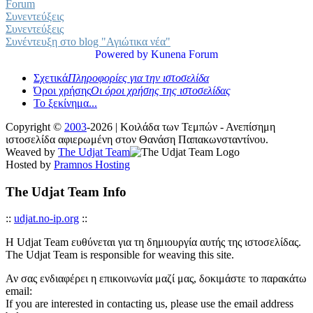
Forum
Συνεντεύξεις
Συνεντεύξεις
Συνέντευξη στο blog "Αγιώτικα νέα"
Powered by
Kunena Forum
Σχετικά
Πληροφορίες για την ιστοσελίδα
Όροι χρήσης
Οι όροι χρήσης της ιστοσελίδας
Το ξεκίνημα...
Copyright ©
2003
-2026 | Κοιλάδα των Τεμπών - Ανεπίσημη
ιστοσελίδα αφιερωμένη στον Θανάση Παπακωνσταντίνου.
Weaved by
The Udjat Team
Hosted by
Pramnos Hosting
The Udjat Team Info
::
udjat.no-ip.org
::
Η Udjat Team ευθύνεται για τη δημιουργία αυτής της ιστοσελίδας.
The Udjat Team is responsible for weaving this site.
Αν σας ενδιαφέρει η επικοινωνία μαζί μας, δοκιμάστε το παρακάτω
email:
If you are interested in contacting us, please use the email address