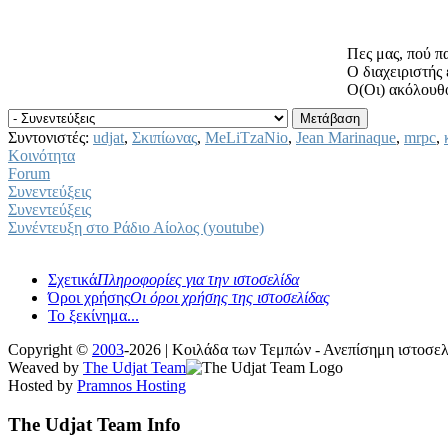
Πες μας, πού πα
Ο διαχειριστής
Ο(Οι) ακόλουθο
Συντονιστές:
udjat
,
Σκιπίωνας
,
MeLiTzaNio
,
Jean Marinaque
,
mrpc
,
Κοινότητα
Forum
Συνεντεύξεις
Συνεντεύξεις
Συνέντευξη στο Ράδιο Αίολος (youtube)
Σχετικά
Πληροφορίες για την ιστοσελίδα
Όροι χρήσης
Οι όροι χρήσης της ιστοσελίδας
Το ξεκίνημα...
Copyright ©
2003
-2026 | Κοιλάδα των Τεμπών - Ανεπίσημη ιστοσ
Weaved by
The Udjat Team
Hosted by
Pramnos Hosting
The Udjat Team Info