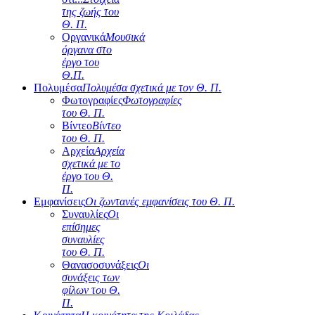
της ζωής του
Θ. Π.
Οργανικά
Μουσικά
όργανα στο
έργο του
Θ.Π.
Πολυμέσα
Πολυμέσα σχετικά με τον Θ. Π.
Φωτογραφίες
Φωτογραφίες
του Θ. Π.
Βίντεο
Βίντεο
του Θ. Π.
Αρχεία
Αρχεία
σχετικά με το
έργο του Θ.
Π.
Εμφανίσεις
Οι ζωντανές εμφανίσεις του Θ. Π.
Συναυλίες
Οι
επίσημες
συναυλίες
του Θ. Π.
Θανασοσυνάξεις
Οι
συνάξεις των
φίλων του Θ.
Π.