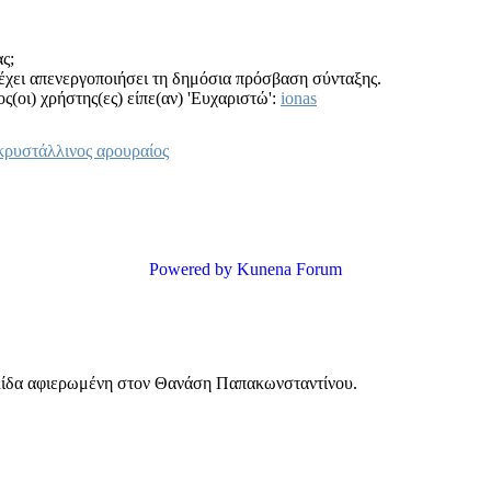
ς;
 έχει απενεργοποιήσει τη δημόσια πρόσβαση σύνταξης.
ς(οι) χρήστης(ες) είπε(αν) 'Ευχαριστώ':
ionas
κρυστάλλινος αρουραίος
Powered by
Kunena Forum
ελίδα αφιερωμένη στον Θανάση Παπακωνσταντίνου.