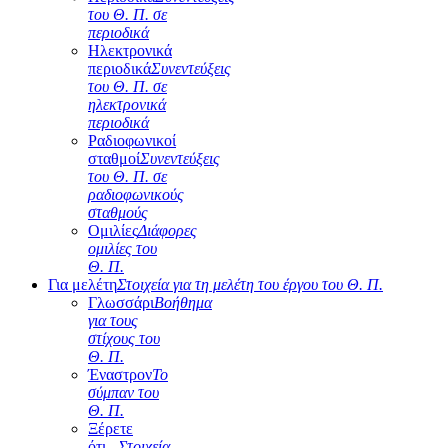
του Θ. Π. σε
περιοδικά
Ηλεκτρονικά
περιοδικά
Συνεντεύξεις
του Θ. Π. σε
ηλεκτρονικά
περιοδικά
Ραδιοφωνικοί
σταθμοί
Συνεντεύξεις
του Θ. Π. σε
ραδιοφωνικούς
σταθμούς
Ομιλίες
Διάφορες
ομιλίες του
Θ. Π.
Για μελέτη
Στοιχεία για τη μελέτη του έργου του Θ. Π.
Γλωσσάρι
Βοήθημα
για τους
στίχους του
Θ. Π.
Έναστρον
Το
σύμπαν του
Θ. Π.
Ξέρετε
ότι...
Στοιχεία