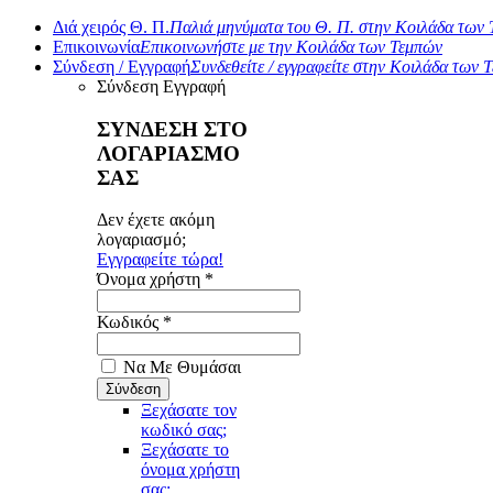
Διά χειρός Θ. Π.
Παλιά μηνύματα του Θ. Π. στην Κοιλάδα των
Επικοινωνία
Επικοινωνήστε με την Κοιλάδα των Τεμπών
Σύνδεση / Εγγραφή
Συνδεθείτε / εγγραφείτε στην Κοιλάδα των 
Σύνδεση
Εγγραφή
ΣΥΝΔΕΣΗ ΣΤΟ
ΛΟΓΑΡΙΑΣΜΟ
ΣΑΣ
Δεν έχετε ακόμη
λογαριασμό;
Εγγραφείτε τώρα!
Όνομα χρήστη *
Κωδικός *
Να Με Θυμάσαι
Ξεχάσατε τον
κωδικό σας;
Ξεχάσατε το
όνομα χρήστη
σας;