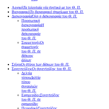
Αρχική
Τα τελευταία νέα σχετικά με τον Θ. Π.
Βιογραφικό
Το βιογραφικό σημείωμα του Θ. Π.
Δισκογραφία
Όλη η δισκογραφία του Θ. Π.
Προσωπική
δισκογραφία
Η
προσωπική
δισκογραφία
του Θ. Π.
Συμμετοχές
Οι
συμμετοχές
του Θ. Π. σε
δίσκους
άλλων
Στίχοι
Οι στίχοι των δίσκων του Θ. Π.
Συνεντεύξεις
Οι συνεντεύξεις του Θ. Π.
Δελτία
τύπου
Δελτία
τύπου
συναυλιών
του Θ. Π.
Εφημερίδες
Συνεντεύξεις
του Θ. Π. σε
εφημερίδες
Περιοδικά
Συνεντεύξεις