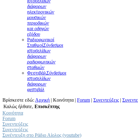
ιστοσελίδων
διάφορων
ηλεκτρονικών
μουσικών
περιοδικών
και οδηγών
εξόδου
Ραδιοφωνικοί
Σταθμοί
Σύνδεσμοι
ιστοσελίδων
διάφορων
ραδιοφωνικών
σταθμών
Φεστιβάλ
Σύνδεσμοι
ιστοσελίδων
διάφορων
φεστιβάλ
Βρίσκεστε εδώ:
Αρχική
|
Κοινότητα
|
Forum
|
Συνεντεύξεις
|
Συνεντε
Καλώς ήλθατε,
Επισκέπτης
Κοινότητα
Forum
Συνεντεύξεις
Συνεντεύξεις
Συνέντευξη στο Ράδιο Αίολος (youtube)