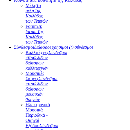
Κοινότητα
Η κοινότητα της Κοιλάδας
Μέλη
Τα
μέλη της
Κοιλάδας
των Τεμπών
Forum
Το
forum της
Κοιλάδας
των Τεμπών
Σύνδεσμοι
Διάφοροι χρήσιμοι (;) σύνδεσμοι
Καλλιτέχνες
Σύνδεσμοι
ιστοσελίδων
διάφορων
καλλιτεχνών
Μουσικές
Σκηνές
Σύνδεσμοι
ιστοσελίδων
διάφορων
μουσικών
σκηνών
Ηλεκτρονικά
Μουσικά
Περιοδικά -
Οδηγοί
Εξόδου
Σύνδεσμοι