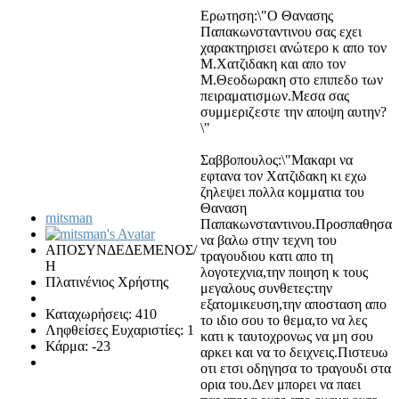
Ερωτηση:\"Ο Θανασης
Παπακωνσταντινου σας εχει
χαρακτηρισει ανώτερο κ απο τον
Μ.Χατζιδακη και απο τον
Μ.Θεοδωρακη στο επιπεδο των
πειραματισμων.Μεσα σας
συμμεριζεστε την αποψη αυτην?
\"
Σαββοπουλος:\"Μακαρι να
εφτανα τον Χατζιδακη κι εχω
ζηλεψει πολλα κομματια του
Θαναση
mitsman
Παπακωνσταντινου.Προσπαθησα
να βαλω στην τεχνη του
ΑΠΟΣΥΝΔΕΔΕΜΕΝΟΣ/
τραγουδιου κατι απο τη
Η
λογοτεχνια,την ποιηση κ τους
Πλατινένιος Χρήστης
μεγαλους συνθετες:την
εξατομικευση,την αποσταση απο
Καταχωρήσεις: 410
το ιδιο σου το θεμα,το να λες
Ληφθείσες Ευχαριστίες: 1
κατι κ ταυτοχρονως να μη σου
Κάρμα: -23
αρκει και να το δειχνεις.Πιστευω
οτι ετσι οδηγησα το τραγουδι στα
ορια του.Δεν μπορει να παει