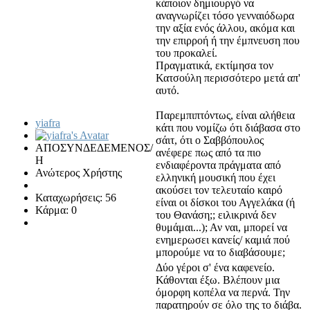
κάποιον δημιουργό να
αναγνωρίζει τόσο γενναιόδωρα
την αξία ενός άλλου, ακόμα και
την επιρροή ή την έμπνευση που
του προκαλεί.
Πραγματικά, εκτίμησα τον
Κατσούλη περισσότερο μετά απ'
αυτό.
Παρεμπιπτόντως, είναι αλήθεια
yiafra
κάτι που νομίζω ότι διάβασα στο
σάιτ, ότι ο Σαββόπουλος
ΑΠΟΣΥΝΔΕΔΕΜΕΝΟΣ/
ανέφερε πως από τα πιο
Η
ενδιαφέροντα πράγματα από
Ανώτερος Χρήστης
ελληνική μουσική που έχει
ακούσει τον τελευταίο καιρό
Καταχωρήσεις: 56
είναι οι δίσκοι του Αγγελάκα (ή
Κάρμα: 0
του Θανάση;; ειλικρινά δεν
θυμάμαι...); Αν ναι, μπορεί να
ενημερωσει κανείς/ καμιά πού
μπορούμε να το διαβάσουμε;
Δύο γέροι σ' ένα καφενείο.
Κάθονται έξω. Βλέπουν μια
όμορφη κοπέλα να περνά. Την
παρατηρούν σε όλο της το διάβα.