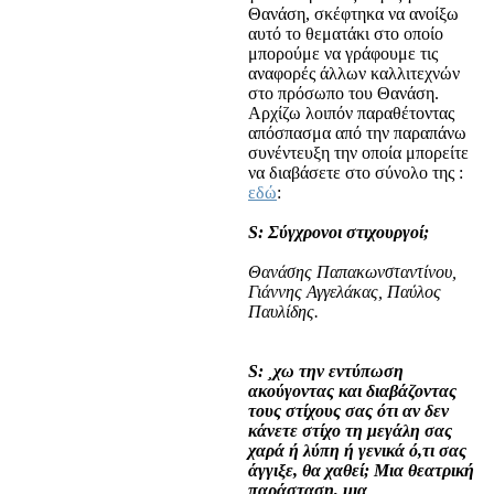
Θανάση, σκέφτηκα να ανοίξω
αυτό το θεματάκι στο οποίο
μπορούμε να γράφουμε τις
αναφορές άλλων καλλιτεχνών
στο πρόσωπο του Θανάση.
Αρχίζω λοιπόν παραθέτοντας
απόσπασμα από την παραπάνω
συνέντευξη την οποία μπορείτε
να διαβάσετε στο σύνολο της :
εδώ
:
S: Σύγχρονοι στιχουργοί;
Θανάσης Παπακωνσταντίνου,
Γιάννης Αγγελάκας, Παύλος
Παυλίδης.
S: ¸χω την εντύπωση
ακούγοντας και διαβάζοντας
τους στίχους σας ότι αν δεν
κάνετε στίχο τη μεγάλη σας
χαρά ή λύπη ή γενικά ό,τι σας
άγγιξε, θα χαθεί; Μια θεατρική
παράσταση, μια