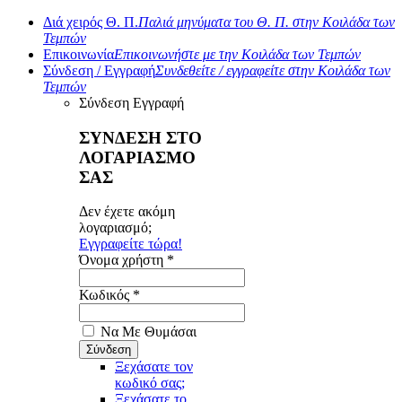
Διά χειρός Θ. Π.
Παλιά μηνύματα του Θ. Π. στην Κοιλάδα των
Τεμπών
Επικοινωνία
Επικοινωνήστε με την Κοιλάδα των Τεμπών
Σύνδεση / Εγγραφή
Συνδεθείτε / εγγραφείτε στην Κοιλάδα των
Τεμπών
Σύνδεση
Εγγραφή
ΣΥΝΔΕΣΗ ΣΤΟ
ΛΟΓΑΡΙΑΣΜΟ
ΣΑΣ
Δεν έχετε ακόμη
λογαριασμό;
Εγγραφείτε τώρα!
Όνομα χρήστη *
Κωδικός *
Να Με Θυμάσαι
Ξεχάσατε τον
κωδικό σας;
Ξεχάσατε το