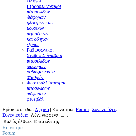
Οδηγοί
Εξόδου
Σύνδεσμοι
ιστοσελίδων
διάφορων
ηλεκτρονικών
μουσικών
περιοδικών
και οδηγών
εξόδου
Ραδιοφωνικοί
Σταθμοί
Σύνδεσμοι
ιστοσελίδων
διάφορων
ραδιοφωνικών
σταθμών
Φεστιβάλ
Σύνδεσμοι
ιστοσελίδων
διάφορων
φεστιβάλ
Βρίσκεστε εδώ:
Αρχική
|
Κοινότητα
|
Forum
|
Συνεντεύξεις
|
Συνεντεύξεις
|
Λένε για σένα .......
Καλώς ήλθατε,
Επισκέπτης
Κοινότητα
Forum