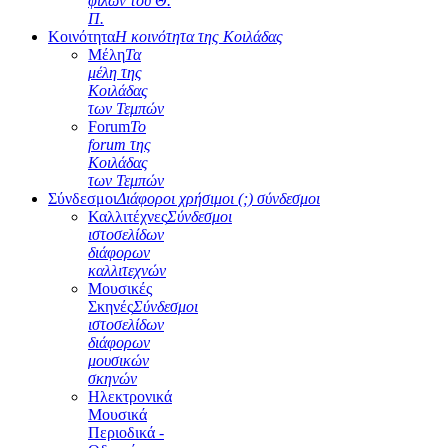
φίλων του Θ.
Π.
Κοινότητα
Η κοινότητα της Κοιλάδας
Μέλη
Τα
μέλη της
Κοιλάδας
των Τεμπών
Forum
Το
forum της
Κοιλάδας
των Τεμπών
Σύνδεσμοι
Διάφοροι χρήσιμοι (;) σύνδεσμοι
Καλλιτέχνες
Σύνδεσμοι
ιστοσελίδων
διάφορων
καλλιτεχνών
Μουσικές
Σκηνές
Σύνδεσμοι
ιστοσελίδων
διάφορων
μουσικών
σκηνών
Ηλεκτρονικά
Μουσικά
Περιοδικά -