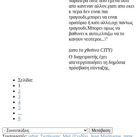
παραπερα ουτε απο εμενα ουτε
απο κανεναν αλλον,γιατι απο εκει
κ περα δεν ειναι πια
τραγουδι,μπορει να ειναι
ορατόριο ή κατι αλλο,οχι παντως
τραγουδι.Μπορει ομως να
βαθυνει κ αυτο,ελπιζω να το
κανουν νεοτεροι...\"
(απο το χθεσινο CITY)
Ο διαχειριστής έχει
απενεργοποιήσει τη δημόσια
πρόσβαση σύνταξης.
Σελίδα:
1
2
3
4
5
...
9
Συντονιστές:
udjat
,
Σκιπίωνας
,
MeLiTzaNio
,
Jean Marinaque
,
mrpc
,