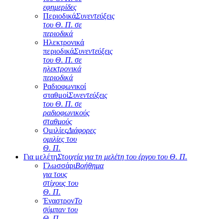
εφημερίδες
Περιοδικά
Συνεντεύξεις
του Θ. Π. σε
περιοδικά
Ηλεκτρονικά
περιοδικά
Συνεντεύξεις
του Θ. Π. σε
ηλεκτρονικά
περιοδικά
Ραδιοφωνικοί
σταθμοί
Συνεντεύξεις
του Θ. Π. σε
ραδιοφωνικούς
σταθμούς
Ομιλίες
Διάφορες
ομιλίες του
Θ. Π.
Για μελέτη
Στοιχεία για τη μελέτη του έργου του Θ. Π.
Γλωσσάρι
Βοήθημα
για τους
στίχους του
Θ. Π.
Έναστρον
Το
σύμπαν του
Θ. Π.