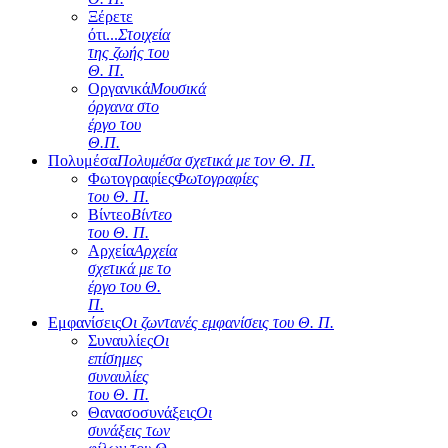
Ξέρετε
ότι...
Στοιχεία
της ζωής του
Θ. Π.
Οργανικά
Μουσικά
όργανα στο
έργο του
Θ.Π.
Πολυμέσα
Πολυμέσα σχετικά με τον Θ. Π.
Φωτογραφίες
Φωτογραφίες
του Θ. Π.
Βίντεο
Βίντεο
του Θ. Π.
Αρχεία
Αρχεία
σχετικά με το
έργο του Θ.
Π.
Εμφανίσεις
Οι ζωντανές εμφανίσεις του Θ. Π.
Συναυλίες
Οι
επίσημες
συναυλίες
του Θ. Π.
Θανασοσυνάξεις
Οι
συνάξεις των