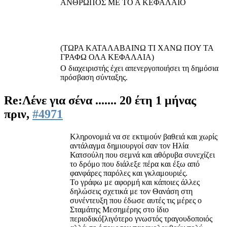
ΑΝΘΡΩΠΟΣ ΜΕ ΤΟ Α ΚΕΦΑΛΑΙΟ
(ΤΩΡΑ ΚΑΤΑΛΑΒΑΙΝΩ ΤΙ ΧΑΝΩ ΠΟΥ ΤΑ
ΓΡΑΦΩ ΟΛΑ ΚΕΦΑΛΑΙΑ)
Ο διαχειριστής έχει απενεργοποιήσει τη δημόσια
πρόσβαση σύνταξης.
Re:Λένε για σένα .......
20 έτη 1 μήνας
πριν,
#4971
Kληρονομιά να σε εκτιμούν βαθειά και χωρίς
αντάλαγμα δημιουργοί σαν τον Ηλία
Κατσούλη που σεμνά και αθόρυβα συνεχίζει
το δρόμο που διάλεξε πέρα και έξω από
φανφάρες παρόλες και γκλαμουριές.
Το γράφω με αφορμή και κάποιες άλλες
δηλώσεις σχετικά με τον Θανάση στη
συνέντευξη που έδωσε αυτές τις μέρες ο
Σταμάτης Μεσημέρης στο ίδιο
περιοδικό[λιγότερο γνωστός τραγουδοποιός