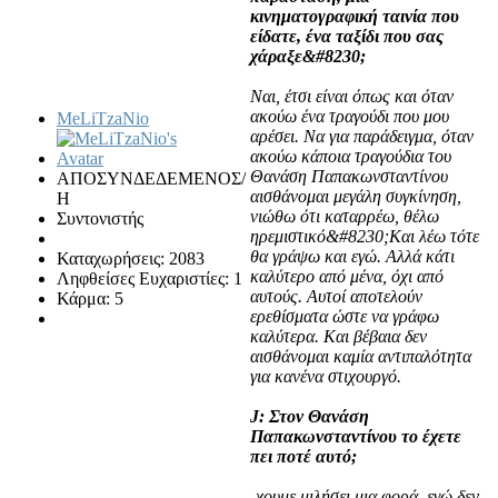
κινηματογραφική ταινία που
είδατε, ένα ταξίδι που σας
χάραξε&#8230;
Ναι, έτσι είναι όπως και όταν
ακούω ένα τραγούδι που μου
MeLiTzaNio
αρέσει. Να για παράδειγμα, όταν
ακούω κάποια τραγούδια του
Θανάση Παπακωνσταντίνου
ΑΠΟΣΥΝΔΕΔΕΜΕΝΟΣ/
αισθάνομαι μεγάλη συγκίνηση,
Η
νιώθω ότι καταρρέω, θέλω
Συντονιστής
ηρεμιστικό&#8230;Και λέω τότε
θα γράψω και εγώ. Αλλά κάτι
Καταχωρήσεις: 2083
καλύτερο από μένα, όχι από
Ληφθείσες Ευχαριστίες: 1
αυτούς. Αυτοί αποτελούν
Κάρμα: 5
ερεθίσματα ώστε να γράφω
καλύτερα. Και βέβαια δεν
αισθάνομαι καμία αντιπαλότητα
για κανένα στιχουργό.
J: Στον Θανάση
Παπακωνσταντίνου το έχετε
πει ποτέ αυτό;
¸χουμε μιλήσει μια φορά, εγώ δεν