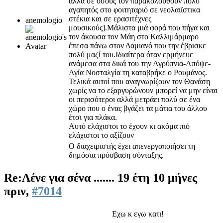
αλλά σε όσους τον παρακολουθούν πολύ
αγαπητός στο φοιτηταριό σε νεολαιϊστικα
στέκια και σε ερασιτέχνες
anemologio
μουσικούς].Μάλιστα μιά φορά που πήγα και
τον άκουσα τον Μάη στο Καλλιμάρμαρο
έπεσα πάνω στον Δαμιανό που την έβρισκε
πολύ μαζί του.Ιδιαίτερα όταν ερμήνευε
ανάμεσα στα δικά του την Αγρύπνια-Απόψε-
Αγία Νοσταλγία τη καταβρήκε ο Ρουμάνος.
Τελικά αυτοί που αναγνωρίζουν τον Θανάση
χωρίς να το εξαργυρώνουν μπορεί να μην είναι
οι περισότεροι αλλά μετράει πολύ σε ένα
χώρο που ο ένας βγάζει τα μάτια του άλλου
έτσι για πλάκα.
Αυτό ελάχιστοι το έχουν κι ακόμα πιό
ελάχιστοι το αξίζουν
Ο διαχειριστής έχει απενεργοποιήσει τη
δημόσια πρόσβαση σύνταξης.
Re:Λένε για σένα .......
19 έτη 10 μήνες
πριν,
#7014
Εχω κ εγω κατι!