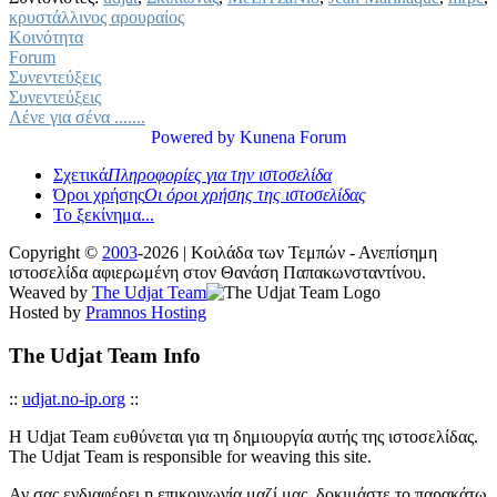
κρυστάλλινος αρουραίος
Κοινότητα
Forum
Συνεντεύξεις
Συνεντεύξεις
Λένε για σένα .......
Powered by
Kunena Forum
Σχετικά
Πληροφορίες για την ιστοσελίδα
Όροι χρήσης
Οι όροι χρήσης της ιστοσελίδας
Το ξεκίνημα...
Copyright ©
2003
-2026 | Κοιλάδα των Τεμπών - Ανεπίσημη
ιστοσελίδα αφιερωμένη στον Θανάση Παπακωνσταντίνου.
Weaved by
The Udjat Team
Hosted by
Pramnos Hosting
The Udjat Team Info
::
udjat.no-ip.org
::
Η Udjat Team ευθύνεται για τη δημιουργία αυτής της ιστοσελίδας.
The Udjat Team is responsible for weaving this site.
Αν σας ενδιαφέρει η επικοινωνία μαζί μας, δοκιμάστε το παρακάτω