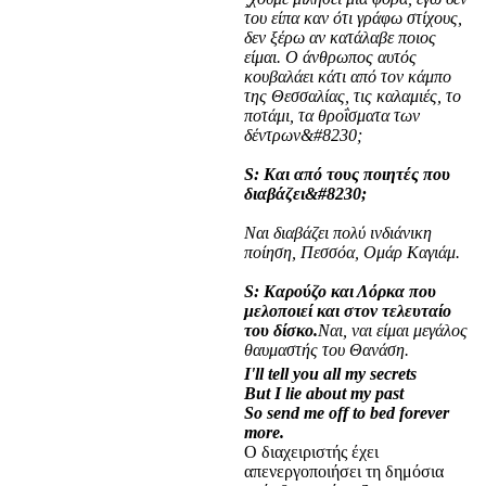
του είπα καν ότι γράφω στίχους,
δεν ξέρω αν κατάλαβε ποιος
είμαι. Ο άνθρωπος αυτός
κουβαλάει κάτι από τον κάμπο
της Θεσσαλίας, τις καλαμιές, το
ποτάμι, τα θροΐσματα των
δέντρων&#8230;
S: Και από τους ποιητές που
διαβάζει&#8230;
Ναι διαβάζει πολύ ινδιάνικη
ποίηση, Πεσσόα, Ομάρ Καγιάμ.
S: Καρούζο και Λόρκα που
μελοποιεί και στον τελευταίο
του δίσκο.
Ναι, ναι είμαι μεγάλος
θαυμαστής του Θανάση.
I'll tell you all my secrets
But I lie about my past
So send me off to bed forever
more.
Ο διαχειριστής έχει
απενεργοποιήσει τη δημόσια