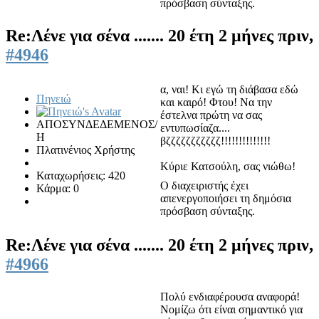
πρόσβαση σύνταξης.
Re:Λένε για σένα .......
20 έτη 2 μήνες πριν,
#4946
α, ναι! Κι εγώ τη διάβασα εδώ
Πηνειώ
και καιρό! Φτου! Να την
έστελνα πρώτη να σας
ΑΠΟΣΥΝΔΕΔΕΜΕΝΟΣ/
εντυπωσίαζα....
Η
βζζζζζζζζζζζ!!!!!!!!!!!!!!
Πλατινένιος Χρήστης
Κύριε Κατσούλη, σας νιώθω!
Καταχωρήσεις: 420
Ο διαχειριστής έχει
Κάρμα: 0
απενεργοποιήσει τη δημόσια
πρόσβαση σύνταξης.
Re:Λένε για σένα .......
20 έτη 2 μήνες πριν,
#4966
Πολύ ενδιαφέρουσα αναφορά!
Νομίζω ότι είναι σημαντικό για