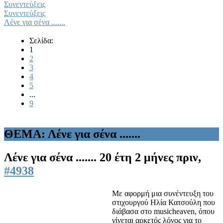
Συνεντεύξεις
Συνεντεύξεις
Λένε για σένα .......
Σελίδα:
1
2
3
4
5
...
9
ΘΕΜΑ: Λένε για σένα .......
Λένε για σένα .......
20 έτη 2 μήνες πριν,
#4938
Με αφορμή μια συνέντευξη του
στιχουργού Ηλία Κατσούλη που
διάβασα στο musicheaven, όπου
γίνεται αρκετός λόγος για το