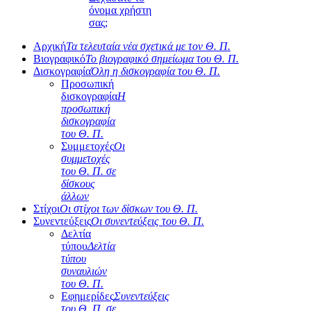
όνομα χρήστη
σας;
Αρχική
Τα τελευταία νέα σχετικά με τον Θ. Π.
Βιογραφικό
Το βιογραφικό σημείωμα του Θ. Π.
Δισκογραφία
Όλη η δισκογραφία του Θ. Π.
Προσωπική
δισκογραφία
Η
προσωπική
δισκογραφία
του Θ. Π.
Συμμετοχές
Οι
συμμετοχές
του Θ. Π. σε
δίσκους
άλλων
Στίχοι
Οι στίχοι των δίσκων του Θ. Π.
Συνεντεύξεις
Οι συνεντεύξεις του Θ. Π.
Δελτία
τύπου
Δελτία
τύπου
συναυλιών
του Θ. Π.
Εφημερίδες
Συνεντεύξεις
του Θ. Π. σε