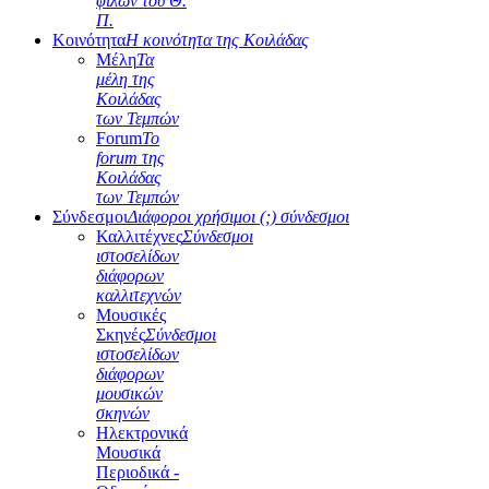
φίλων του Θ.
Π.
Κοινότητα
Η κοινότητα της Κοιλάδας
Μέλη
Τα
μέλη της
Κοιλάδας
των Τεμπών
Forum
Το
forum της
Κοιλάδας
των Τεμπών
Σύνδεσμοι
Διάφοροι χρήσιμοι (;) σύνδεσμοι
Καλλιτέχνες
Σύνδεσμοι
ιστοσελίδων
διάφορων
καλλιτεχνών
Μουσικές
Σκηνές
Σύνδεσμοι
ιστοσελίδων
διάφορων
μουσικών
σκηνών
Ηλεκτρονικά
Μουσικά
Περιοδικά -