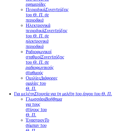
εφημερίδες
Περιοδικά
Συνεντεύξεις
του Θ. Π. σε
περιοδικά
Ηλεκτρονικά
περιοδικά
Συνεντεύξεις
του Θ. Π. σε
ηλεκτρονικά
περιοδικά
Ραδιοφωνικοί
σταθμοί
Συνεντεύξεις
του Θ. Π. σε
ραδιοφωνικούς
σταθμούς
Ομιλίες
Διάφορες
ομιλίες του
Θ. Π.
Για μελέτη
Στοιχεία για τη μελέτη του έργου του Θ. Π.
Γλωσσάρι
Βοήθημα
για τους
στίχους του
Θ. Π.
Έναστρον
Το
σύμπαν του
Θ. Π.