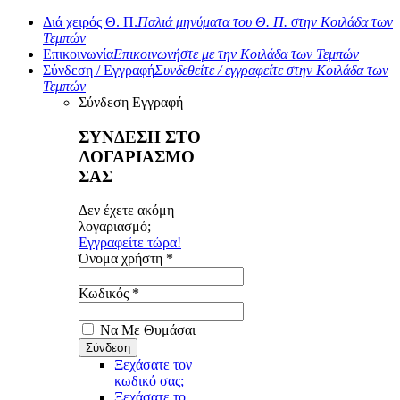
Διά χειρός Θ. Π.
Παλιά μηνύματα του Θ. Π. στην Κοιλάδα των
Τεμπών
Επικοινωνία
Επικοινωνήστε με την Κοιλάδα των Τεμπών
Σύνδεση / Εγγραφή
Συνδεθείτε / εγγραφείτε στην Κοιλάδα των
Τεμπών
Σύνδεση
Εγγραφή
ΣΥΝΔΕΣΗ ΣΤΟ
ΛΟΓΑΡΙΑΣΜΟ
ΣΑΣ
Δεν έχετε ακόμη
λογαριασμό;
Εγγραφείτε τώρα!
Όνομα χρήστη *
Κωδικός *
Να Με Θυμάσαι
Ξεχάσατε τον
κωδικό σας;
Ξεχάσατε το