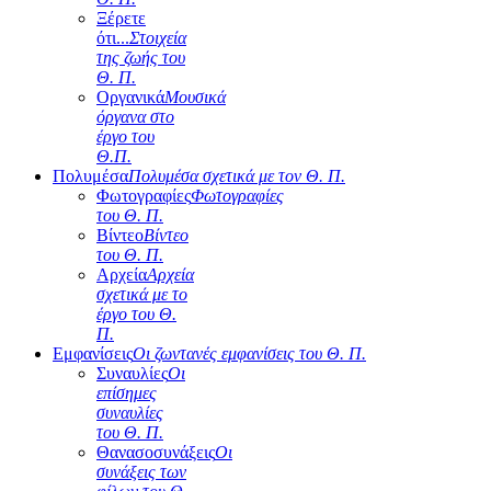
Ξέρετε
ότι...
Στοιχεία
της ζωής του
Θ. Π.
Οργανικά
Μουσικά
όργανα στο
έργο του
Θ.Π.
Πολυμέσα
Πολυμέσα σχετικά με τον Θ. Π.
Φωτογραφίες
Φωτογραφίες
του Θ. Π.
Βίντεο
Βίντεο
του Θ. Π.
Αρχεία
Αρχεία
σχετικά με το
έργο του Θ.
Π.
Εμφανίσεις
Οι ζωντανές εμφανίσεις του Θ. Π.
Συναυλίες
Οι
επίσημες
συναυλίες
του Θ. Π.
Θανασοσυνάξεις
Οι
συνάξεις των