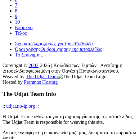
7
8
9
10
Επόμενο
Τέλος
Σχετικά
Πληροφορίες για την ιστοσελίδα
Όροι χρήσης
Οι όροι χρήσης της ιστοσελίδας
Το ξεκίνημα...
Copyright ©
2003
-2026 | Κοιλάδα των Τεμπών - Ανεπίσημη
ιστοσελίδα αφιερωμένη στον Θανάση Παπακωνσταντίνου.
Weaved by
The Udjat Team
Hosted by
Pramnos Hosting
The Udjat Team Info
::
udjat.no-ip.org
::
Η Udjat Team ευθύνεται για τη δημιουργία αυτής της ιστοσελίδας.
The Udjat Team is responsible for weaving this site.
Αν σας ενδιαφέρει η επικοινωνία μαζί μας, δοκιμάστε το παρακάτω
email: